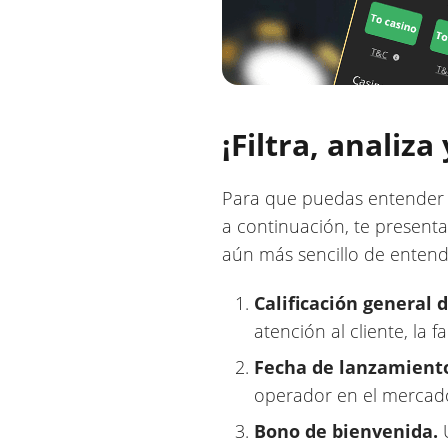
¡Filtra, analiz
Para que puedas entender m
a continuación, te present
aún más sencillo de entend
Calificación general 
atención al cliente, la 
Fecha de lanzamient
operador en el mercad
Bono de bienvenida.