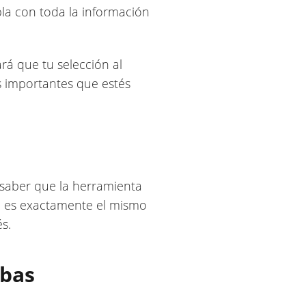
bla con toda la información
rá que tu selección al
s importantes que estés
á saber que la herramienta
so es exactamente el mismo
és.
abas