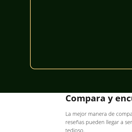
Compara y encu
La mejor manera de compar
reseñas pueden llegar a se
tedioso.