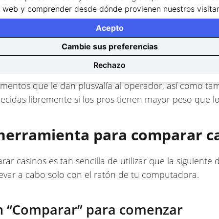
as jugar.
io web y comprender desde dónde provienen nuestros visitan
 de pago.
Los
métodos de pago
que el operador utili
Acepto
entra el método de pago que a ti te gusta utilizar.
Cambie sus preferencias
e está el sitio y su servicio de soporte al cliente. Es 
Rechazo
idioma nativo antes de comenzar la diversión.
ementos que le dan plusvalía al operador, así como ta
ecidas libremente si los pros tienen mayor peso que lo
herramienta para comparar c
 casinos es tan sencilla de utilizar que la siguiente d
levar a cabo solo con el ratón de tu computadora.
ón “Comparar” para comenzar