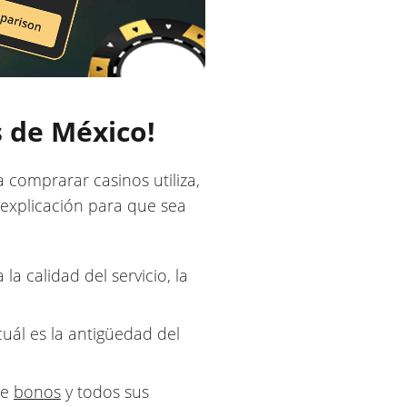
s de México!
comprarar casinos utiliza,
 explicación para que sea
la calidad del servicio, la
uál es la antigüedad del
de
bonos
y todos sus