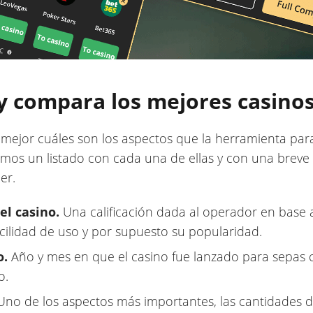
a y compara los mejores casino
ejor cuáles son los aspectos que la herramienta para 
amos un listado con cada una de ellas y con una breve
er.
del casino.
Una calificación dada al operador en base a 
facilidad de uso y por supuesto su popularidad.
o.
Año y mes en que el casino fue lanzado para sepas c
o.
Uno de los aspectos más importantes, las cantidades 