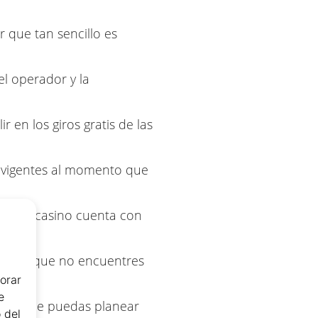
 que tan sencillo es
l operador y la
 en los giros gratis de las
 vigentes al momento que
á si el casino cuenta con
r para que no encuentres
orar
e
 para que puedas planear
 del