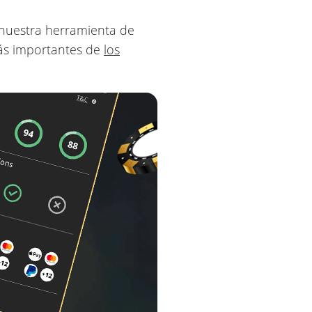
 nuestra herramienta de
más importantes de
los