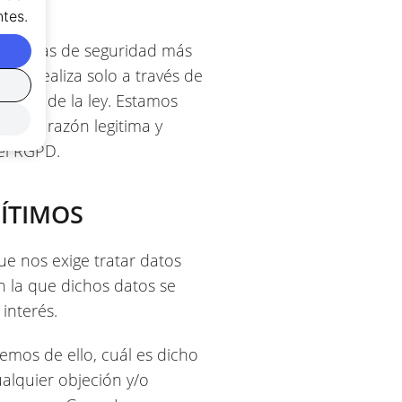
tes.
sistemas de seguridad más
 se realiza solo a través de
cación de la ley. Estamos
n una razón legitima y
el RGPD.
GÍTIMOS
e nos exige tratar datos
n la que dichos datos se
interés.
remos de ello, cuál es dicho
ualquier objeción y/o