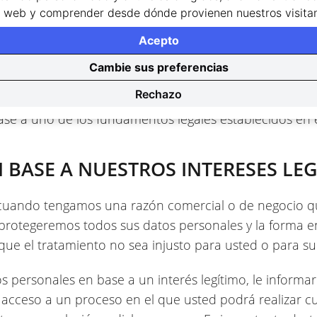
DATOS PERSONALES
io web y comprender desde dónde provienen nuestros visitan
almacenamos están protegidos usando los procesos y 
Acepto
uestro compromiso de proteger sus datos personales no
Cambie sus preferencias
, sino también a través de la mejor y más eficiente apli
Rechazo
te los datos personales si dicho tratamiento se basa e
ase a uno de los fundamentos legales establecidos en 
 BASE A NUESTROS INTERESES LE
mo cuando tengamos una razón comercial o de negocio qu
 protegeremos todos sus datos personales y la forma e
ue el tratamiento no sea injusto para usted o para su 
os personales en base a un interés legítimo, le informa
rá acceso a un proceso en el que usted podrá realizar c