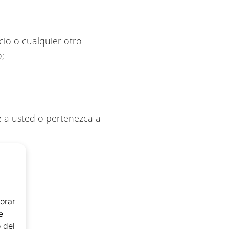
icio o cualquier otro
;
e a usted o pertenezca a
tados.
orar
e
 del