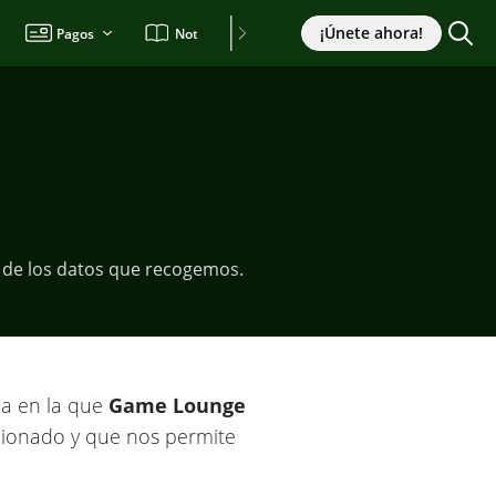
¡Únete ahora!
Pagos
Noticias
o de los datos que recogemos.
rma en la que
Game Lounge
cionado y que nos permite