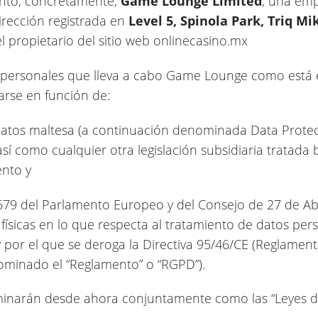
ento, concretamente,
Game Lounge Limited
, una em
irección registrada en
Level 5, Spinola Park, Triq Mik
el propietario del sitio web onlinecasino.mx
s personales que lleva a cabo Game Lounge como está e
arse en función de:
datos maltesa (a continuación denominada Data Protect
así como cualquier otra legislación subsidiaria tratada
nto y
79 del Parlamento Europeo y del Consejo de 27 de Abri
físicas en lo que respecta al tratamiento de datos perso
y por el que se deroga la Directiva 95/46/CE (Reglamen
ominado el “Reglamento” o “RGPD”).
inarán desde ahora conjuntamente como las “Leyes de