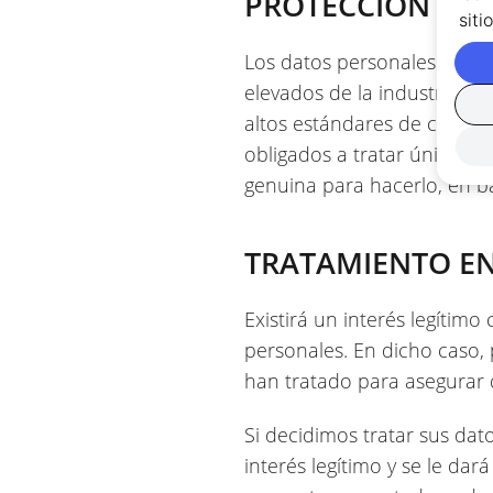
PROTECCIÓN DE 
sit
Los datos personales que 
elevados de la industria. N
altos estándares de calidad
obligados a tratar únicamen
genuina para hacerlo, en b
TRATAMIENTO EN
Existirá un interés legíti
personales. En dicho caso,
han tratado para asegurar q
Si decidimos tratar sus dat
interés legítimo y se le da