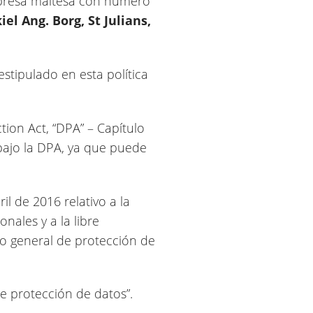
presa maltesa con número
iel Ang. Borg, St Julians,
stipulado en esta política
ion Act, “DPA” – Capítulo
 bajo la DPA, ya que puede
l de 2016 relativo a la
nales y a la libre
to general de protección de
 protección de datos”.