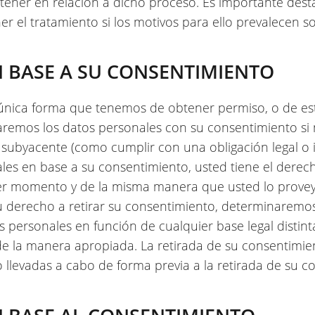
tener en relación a dicho proceso. Es importante de
ner el tratamiento si los motivos para ello prevalecen s
 BASE A SU CONSENTIMIENTO
 única forma que tenemos de obtener permiso, o de est
taremos los datos personales con su consentimiento s
l subyacente (como cumplir con una obligación legal o in
es en base a su consentimiento, usted tiene el derech
er momento y de la misma manera que usted lo provey
u derecho a retirar su consentimiento, determinaremo
os personales en función de cualquier base legal distin
 de la manera apropiada. La retirada de su consentimie
 llevadas a cabo de forma previa a la retirada de su c