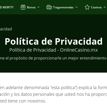
ND MORTY!
Bonos
Tragamonedas
Casinos
vacidad
Política de Privacidad
Política de Privacidad - OnlineCasino.mx
tiene el propósito de proporcionarle un mejor entendimient
 (en adelante denominada “esta política”) explica la fo
mación y los datos personales que usted nos ha propor
sted tiene con nosotros.