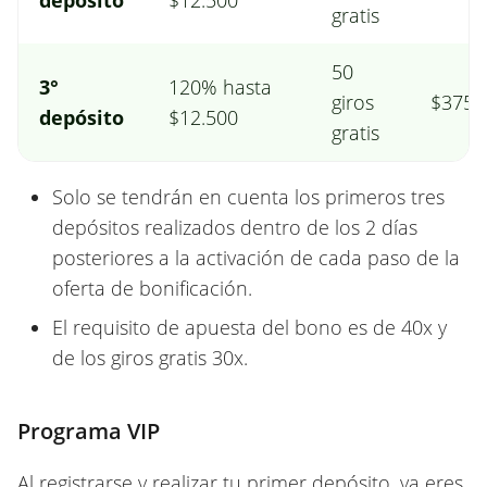
depósito
$12.500
gratis
50
3°
120% hasta
giros
$375
depósito
$12.500
gratis
Solo se tendrán en cuenta los primeros tres
depósitos realizados dentro de los 2 días
posteriores a la activación de cada paso de la
oferta de bonificación.
El requisito de apuesta del bono es de 40x y
de los giros gratis 30x.
Programa VIP
Al registrarse y realizar tu primer depósito, ya eres