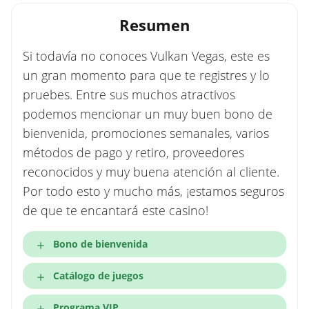
Resumen
Si todavía no conoces Vulkan Vegas, este es
un gran momento para que te registres y lo
pruebes. Entre sus muchos atractivos
podemos mencionar un muy buen bono de
bienvenida, promociones semanales, varios
métodos de pago y retiro, proveedores
reconocidos y muy buena atención al cliente.
Por todo esto y mucho más, ¡estamos seguros
de que te encantará este casino!
Bono de bienvenida
Catálogo de juegos
Programa VIP