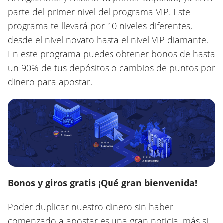
parte del primer nivel del programa VIP. Este
programa te llevará por 10 niveles diferentes,
desde el nivel novato hasta el nivel VIP diamante.
En este programa puedes obtener bonos de hasta
un 90% de tus depósitos o cambios de puntos por
dinero para apostar.
Bonos y giros gratis ¡Qué gran bienvenida!
Poder duplicar nuestro dinero sin haber
comenzado a apostar es una gran noticia, más si