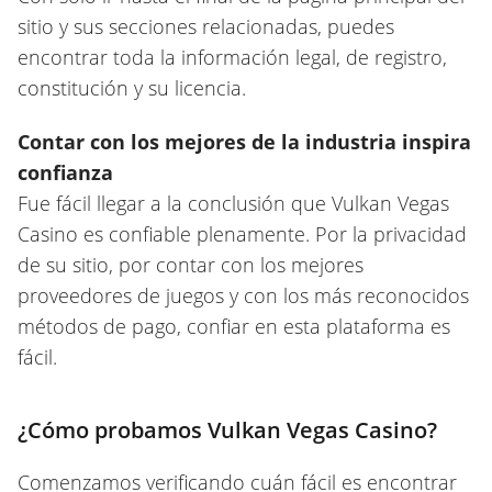
sitio y sus secciones relacionadas, puedes
encontrar toda la información legal, de registro,
constitución y su licencia.
Contar con los mejores de la industria inspira
confianza
Fue fácil llegar a la conclusión que Vulkan Vegas
Casino es confiable plenamente. Por la privacidad
de su sitio, por contar con los mejores
proveedores de juegos y con los más reconocidos
métodos de pago, confiar en esta plataforma es
fácil.
¿Cómo probamos Vulkan Vegas Casino?
Comenzamos verificando cuán fácil es encontrar