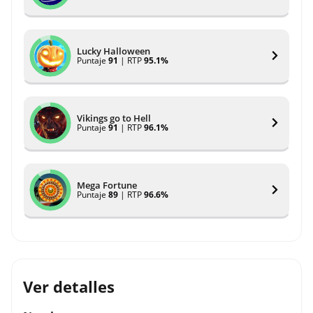
Lucky Halloween
Puntaje
91
| RTP
95.1%
Vikings go to Hell
Puntaje
91
| RTP
96.1%
Mega Fortune
Puntaje
89
| RTP
96.6%
Ver detalles