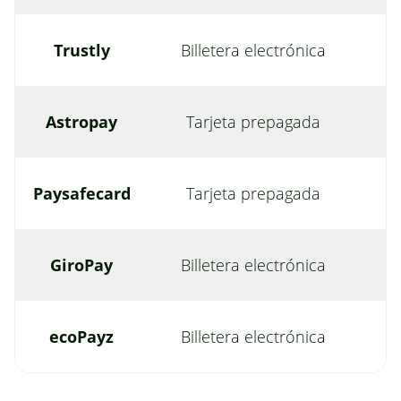
Trustly
Billetera electrónica
Astropay
Tarjeta prepagada
Paysafecard
Tarjeta prepagada
GiroPay
Billetera electrónica
ecoPayz
Billetera electrónica