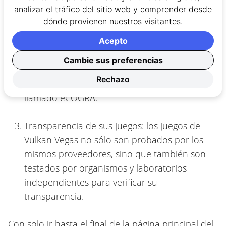
analizar el tráfico del sitio web y comprender desde
la seguridad HTTPS, cifrado SSL, con el sistema
dónde provienen nuestros visitantes.
Ddos protection, además de varias
herramientas antifraude que te permitirán
Acepto
una experiencia segura. Además posee sello
Cambie sus preferencias
de seguridad McAfee y es vigilado por un
Rechazo
supervisor de seguridad independiente
llamado eCOGRA.
Transparencia de sus juegos: los juegos de
Vulkan Vegas no sólo son probados por los
mismos proveedores, sino que también son
testados por organismos y laboratorios
independientes para verificar su
transparencia.
Con solo ir hasta el final de la página principal del