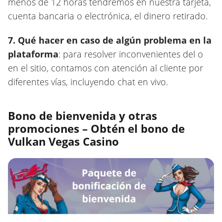
menos de 12 horas tendremos en nuestra tarjeta,
cuenta bancaria o electrónica, el dinero retirado.
7. Qué hacer en caso de algún problema en la
plataforma
: para resolver inconvenientes del o
en el sitio, contamos con atención al cliente por
diferentes vías, incluyendo chat en vivo.
Bono de bienvenida y otras
promociones – Obtén el bono de
Vulkan Vegas Casino