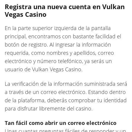
Registra una nueva cuenta en Vulkan
Vegas Casino
En la parte superior izquierda de la pantalla
principal, encontramos con bastante facilidad el
botón de registro. Al ingresar la información
requerida, como nombres y apellidos, correo
electrónico y número telefónico, ya serás un
usuario de Vulkan Vegas Casino.
La verificación de la información suministrada será
a través de un correo electrónico. Estando dentro
de la plataforma, deberás comprobar tu identidad
para disfrutar libremente del casino.
Tan fácil como abrir un correo electrónico
Unas cuantas preguntas fáciles de responder y un