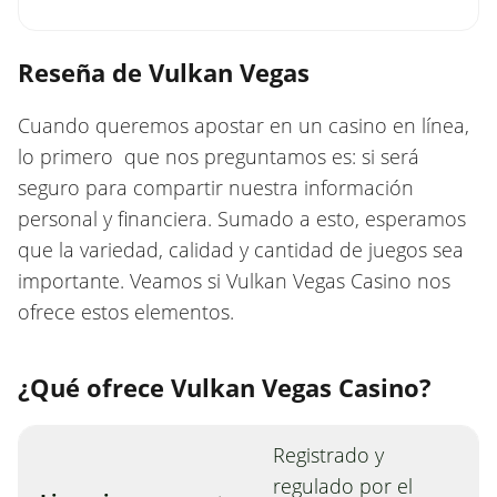
Reseña de Vulkan Vegas
Cuando queremos apostar en un casino en línea,
lo primero que nos preguntamos es: si será
seguro para compartir nuestra información
personal y financiera. Sumado a esto, esperamos
que la variedad, calidad y cantidad de juegos sea
importante. Veamos si Vulkan Vegas Casino nos
ofrece estos elementos.
¿Qué ofrece Vulkan Vegas Casino?
Registrado y
regulado por el