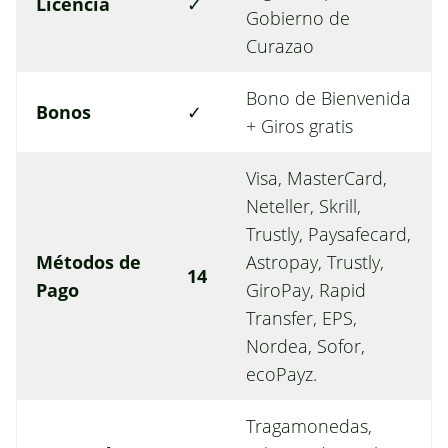
Licencia
✓
Gobierno de
Curazao
Bono de Bienvenida
Bonos
✓
+ Giros gratis
Visa, MasterCard,
Neteller, Skrill,
Trustly, Paysafecard,
Métodos de
Astropay, Trustly,
14
Pago
GiroPay, Rapid
Transfer, EPS,
Nordea, Sofor,
ecoPayz.
Tragamonedas,