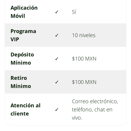
Aplicación
✓
Sí
Móvil
Programa
✓
10 niveles
VIP
Depósito
✓
$100 MXN
Mínimo
Retiro
✓
$100 MXN
Mínimo
Correo electrónico,
Atención al
✓
teléfono, chat en
cliente
vivo.