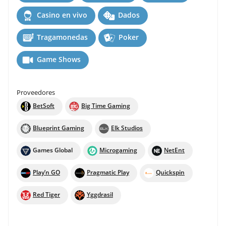
Casino en vivo
Dados
Tragamonedas
Poker
Game Shows
Proveedores
BetSoft
Big Time Gaming
Blueprint Gaming
Elk Studios
Games Global
Microgaming
NetEnt
Play’n GO
Pragmatic Play
Quickspin
Red Tiger
Yggdrasil