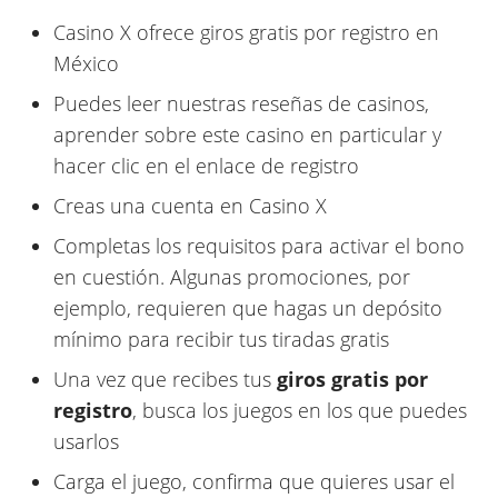
Casino X ofrece giros gratis por registro en
México
Puedes leer nuestras reseñas de casinos,
aprender sobre este casino en particular y
hacer clic en el enlace de registro
Creas una cuenta en Casino X
Completas los requisitos para activar el bono
en cuestión. Algunas promociones, por
ejemplo, requieren que hagas un depósito
mínimo para recibir tus tiradas gratis
Una vez que recibes tus
giros gratis por
registro
, busca los juegos en los que puedes
usarlos
Carga el juego, confirma que quieres usar el