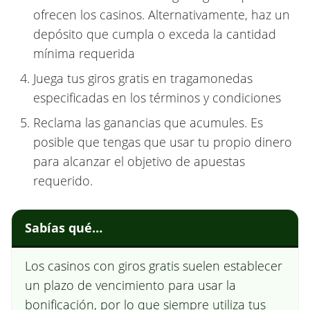
ofrecen los casinos. Alternativamente, haz un
depósito que cumpla o exceda la cantidad
mínima requerida
Juega tus giros gratis en tragamonedas
especificadas en los términos y condiciones
Reclama las ganancias que acumules. Es
posible que tengas que usar tu propio dinero
para alcanzar el objetivo de apuestas
requerido.
Sabías qué
…
Los casinos con giros gratis suelen establecer
un plazo de vencimiento para usar la
bonificación, por lo que siempre utiliza tus