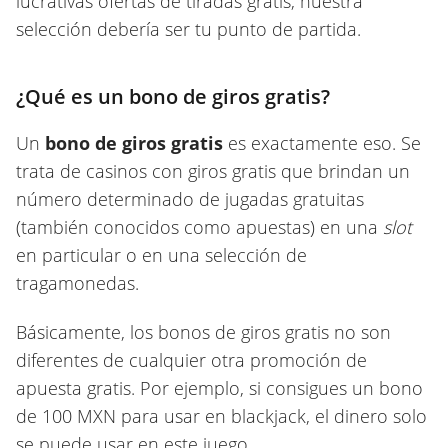
lucrativas ofertas de tiradas gratis, nuestra
selección debería ser tu punto de partida.
¿Qué es un bono de giros gratis?
Un
bono de giros gratis
es exactamente eso. Se
trata de casinos con giros gratis que brindan un
número determinado de jugadas gratuitas
(también conocidos como apuestas) en una
slot
en particular o en una selección de
tragamonedas.
Básicamente, los bonos de giros gratis no son
diferentes de cualquier otra promoción de
apuesta gratis. Por ejemplo, si consigues un bono
de 100 MXN para usar en blackjack, el dinero solo
se puede usar en este juego.