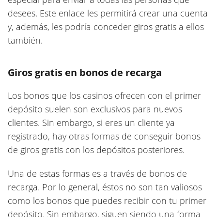
desees. Este enlace les permitirá crear una cuenta
y, además, les podría conceder giros gratis a ellos
también.
Giros gratis en bonos de recarga
Los bonos que los casinos ofrecen con el primer
depósito suelen son exclusivos para nuevos
clientes. Sin embargo, si eres un cliente ya
registrado, hay otras formas de conseguir bonos
de giros gratis con los depósitos posteriores.
Una de estas formas es a través de bonos de
recarga. Por lo general, éstos no son tan valiosos
como los bonos que puedes recibir con tu primer
depósito. Sin embargo, siguen siendo una forma