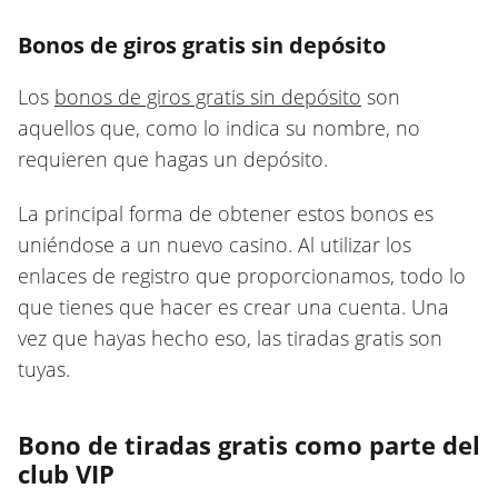
Bonos de giros gratis sin depósito
Los
bonos de giros gratis sin depósito
son
aquellos que, como lo indica su nombre, no
requieren que hagas un depósito.
La principal forma de obtener estos bonos es
uniéndose a un nuevo casino. Al utilizar los
enlaces de registro que proporcionamos, todo lo
que tienes que hacer es crear una cuenta. Una
vez que hayas hecho eso, las tiradas gratis son
tuyas.
Bono de tiradas gratis como parte del
club VIP