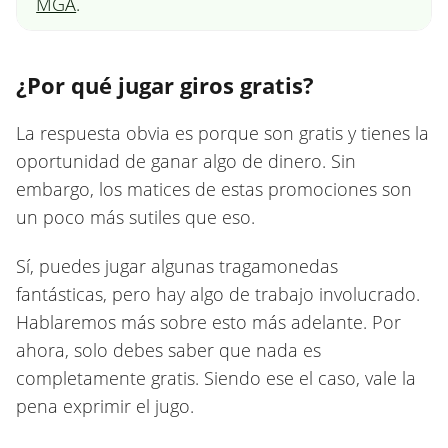
MGA
.
¿Por qué jugar giros gratis?
La respuesta obvia es porque son gratis y tienes la
oportunidad de ganar algo de dinero. Sin
embargo, los matices de estas promociones son
un poco más sutiles que eso.
Sí, puedes jugar algunas tragamonedas
fantásticas, pero hay algo de trabajo involucrado.
Hablaremos más sobre esto más adelante. Por
ahora, solo debes saber que nada es
completamente gratis. Siendo ese el caso, vale la
pena exprimir el jugo.