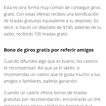
Esta es otra forma muy común de conseguir giros
gratis. Con estas ofertas recibes una bonificación
de tiradas gratuitas equivalente a tu depósito. Es
decir, si haces un depósito de $100, además de tu
saldo, recibirás 100 tiradas gratis.
Bono de giros gratis por referir amigos
Cuando difundes algo que es bueno, los casinos
te recompensan. Así que ya lo sabes: si
recomiendas un casino que te gusta mucho a tus
amigos o familiares, ¡saldrás ganando!
Cuando un casino ofrece bonos de tiradas
gratuitas por recomendación, encontrarás un link
especial para enviar a todas las personas que