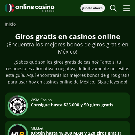
¡Únete ahora!
Inicio
Giros gratis en casinos online
¡Encuentra los mejores bonos de giros gratis en
México!
¿Sabes qué son los giros gratis de casino? Tanto si tu
respuesta es afirmativa o negativa, definitivamente necesitas
esta guía. Aquí encontrarás los mejores bonos de giros gratis
para usar hoy en casinos online de México. ¡Sigue leyendo!
WSM Casino
Consigue hasta $25.000 y 50 giros gratis
MELbet
¡Obtén hasta 18.900 MXN y 220 giros gratis!