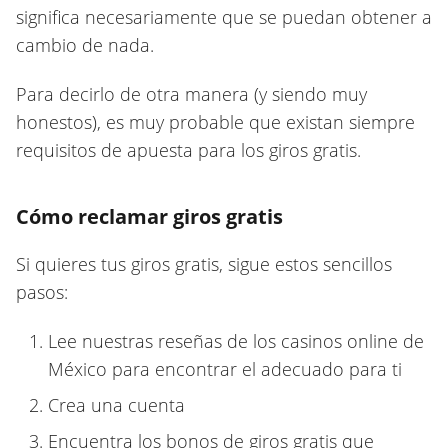
significa necesariamente que se puedan obtener a
cambio de nada.
Para decirlo de otra manera (y siendo muy
honestos), es muy probable que existan siempre
requisitos de apuesta para los giros gratis.
Cómo reclamar giros gratis
Si quieres tus giros gratis, sigue estos sencillos
pasos:
Lee nuestras reseñas de los casinos online de
México para encontrar el adecuado para ti
Crea una cuenta
Encuentra los bonos de giros gratis que