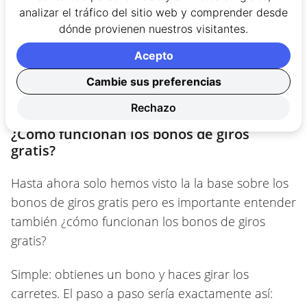
analizar el tráfico del sitio web y comprender desde
dónde provienen nuestros visitantes.
Acepto
Cambie sus preferencias
Rechazo
¿Cómo funcionan los bonos de giros
gratis?
Hasta ahora solo hemos visto la la base sobre los
bonos de giros gratis pero es importante entender
también ¿cómo funcionan los bonos de giros
gratis?
Simple: obtienes un bono y haces girar los
carretes. El paso a paso sería exactamente así: