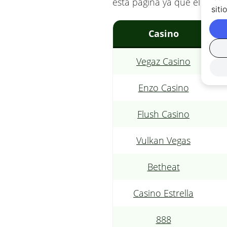
esta página ya que el equi
sit
Casino
Vegaz Casino
Enzo Casino
Flush Casino
Vulkan Vegas
Betheat
Casino Estrella
888