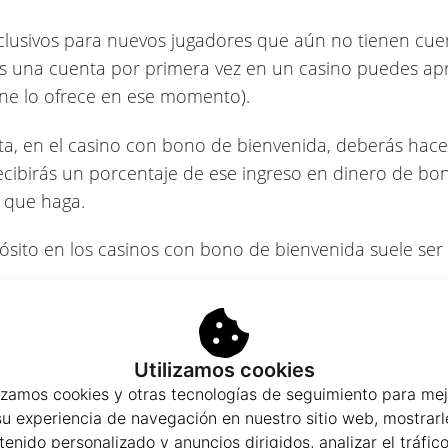
clusivos para nuevos jugadores que aún no tienen cuen
es una cuenta por primera vez en un casino puedes ap
line lo ofrece en ese momento).
a, en el casino con bono de bienvenida, deberás hace
ecibirás un porcentaje de ese ingreso en dinero de b
 que haga.
sito en los casinos con bono de bienvenida suele ser
00 y el bono de su casino es del 100%, recibirá otros
ro de veces para liberar la cantidad y convertirla en 
Utilizamos cookies
re las 20 y 50 veces la cantidad apostada.
lizamos cookies y otras tecnologías de seguimiento para mej
su experiencia de navegación en nuestro sitio web, mostrarl
ctualizada de los mejores bonos de bienvenida casinos 
tenido personalizado y anuncios dirigidos, analizar el tráfico