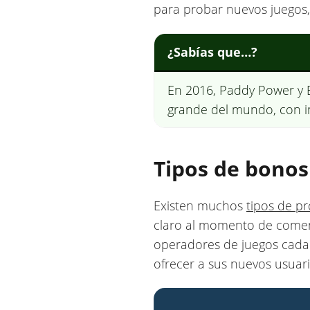
para probar nuevos juegos
¿Sabías que…?
En 2016, Paddy Power y B
grande del mundo, con i
Tipos de bonos
Existen muchos
tipos de p
claro al momento de comenz
operadores de juegos cada 
ofrecer a sus nuevos usuari