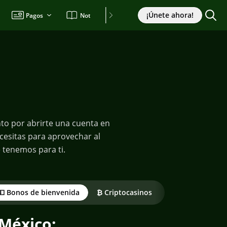
¡Únete ahora!
Pagos
Noticias
to por abrirte una cuenta en
cesitas para aprovechar al
 tenemos para ti.
💵 Bonos de bienvenida
₿ Criptocasinos
México: