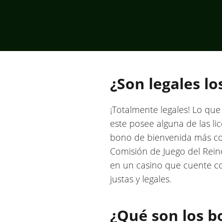
responsable
| El depósito
responsable
| Vegaz
mínimo es de $100.00
Casino está operando e
MXN. Tienes 14 días para
México. Depósito mínim
usar el bono. |
Aplican
20 EUR. Sin requisito de
términos y condiciones
apuesta. Aplican términos
condiciones generales d
Vegaz Casino |
Aplican
términos y condiciones
¿Son legales l
¡Totalmente legales! Lo qu
este posee alguna de las li
bono de bienvenida más com
Comisión de Juego del Reino
en un casino que cuente co
justas y legales.
¿Qué son los b