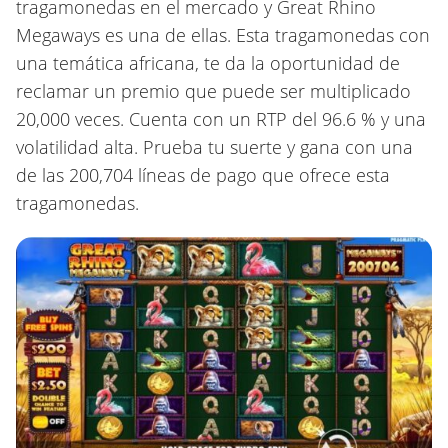
tragamonedas en el mercado y Great Rhino
Megaways es una de ellas. Esta tragamonedas con
una temática africana, te da la oportunidad de
reclamar un premio que puede ser multiplicado
20,000 veces. Cuenta con un RTP del 96.6 % y una
volatilidad alta. Prueba tu suerte y gana con una
de las 200,704 líneas de pago que ofrece esta
tragamonedas.