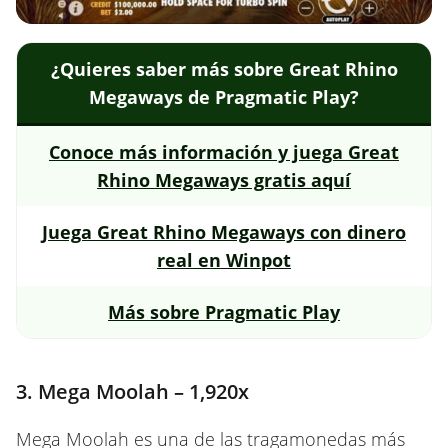
¿Quieres saber más sobre Great Rhino
Megaways de Pragmatic Play?
Conoce más información y juega Great
Rhino Megaways gratis aquí
Juega Great Rhino Megaways con dinero
real en Winpot
Más sobre Pragmatic Play
3. Mega Moolah – 1,920x
Mega Moolah es una de las tragamonedas más