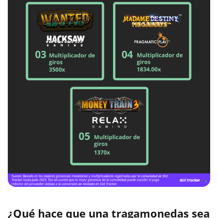
¿Qué hace que una tragamonedas sea