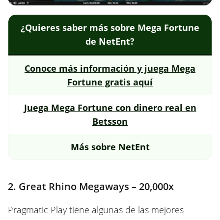
¿Quieres saber más sobre Mega Fortune
de NetEnt?
Conoce más información y juega Mega
Fortune gratis aquí
Juega Mega Fortune con dinero real en
Betsson
Más sobre NetEnt
2. Great Rhino Megaways – 20,000x
Pragmatic Play tiene algunas de las mejores