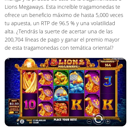
Lions Megaways. Esta increíble tragamonedas te
ofrece un beneficio máximo de hasta 5,000 veces
tu apuesta, un RTP de 96.5 % y una volatilidad
alta. ¿Tendrás la suerte de acertar una de las
200,704 líneas de pago y ganar el premio mayor
de esta tragamonedas con temática oriental?