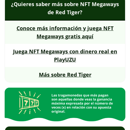
¿Quieres saber más sobre NFT Megaways
de Red Tiger?
Conoce más información y juega NFT
Megaways gratis aquí
Juega NFT Megaways con dinero real en
PlayUZU
Más sobre Red Tiger