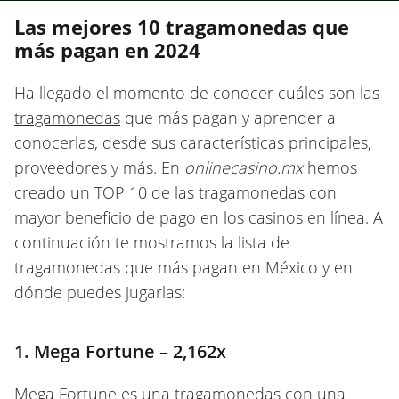
reclamo.|
Aplican términos y
reclamo.|
Aplican términos y
condiciones
Las mejores 10 tragamonedas que
condiciones
más pagan en 2024
Ha llegado el momento de conocer cuáles son las
tragamonedas
que más pagan y aprender a
conocerlas, desde sus características principales,
proveedores y más. En
onlinecasino.mx
hemos
creado un TOP 10 de las tragamonedas con
mayor beneficio de pago en los casinos en línea. A
continuación te mostramos la lista de
tragamonedas que más pagan en México y en
dónde puedes jugarlas:
1. Mega Fortune – 2,162x
Mega Fortune es una tragamonedas con una