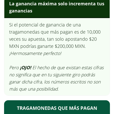
La ganancia máxima solo incrementa tus
ganancias
Si el potencial de ganancia de una
tragamonedas que más pagan es de 10,000
veces su apuesta, tan solo apostando $20
MXN podrías ganarte $200,000 MXN.
¡Hermosamente perfecto!
Pero
¡OJO!
El hecho de que existan estas cifras
no significa que en tu siguiente giro podrás
ganar dicha cifra, los números escritos no son
más que una posibilidad.