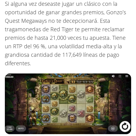
Si alguna vez deseaste jugar un clásico con la
oportunidad de ganar grandes premios, Gonzo’s
Quest Megaways no te decepcionará. Esta
tragamonedas de Red Tiger te permite reclamar
premios de hasta 21,000 veces tu apuesta. Tiene
un RTP del 96 %, una volatilidad media-alta y la
grandiosa cantidad de 117,649 líneas de pago
diferentes.