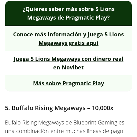
¿Quieres saber más sobre 5 Lions
Megaways de Pragmatic Play?
Conoce más información y juega 5 Lions
Megaways gratis aquí
Juega 5 Lions Megaways con dinero real
en Novibet
Más sobre Pragmatic Play
5. Buffalo Rising Megaways – 10,000x
Bufalo Rising Megaways de Blueprint Gaming es
una combinación entre muchas líneas de pago