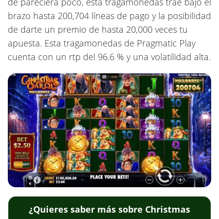
de pareciera poco, esta tragamonedas trae bajo el
brazo hasta 200,704 líneas de pago y la posibilidad
de darte un premio de hasta 20,000 veces tu
apuesta. Esta tragamonedas de Pragmatic Play
cuenta con un rtp del 96.6 % y una volatilidad alta.
¿Quieres saber más sobre Christmas