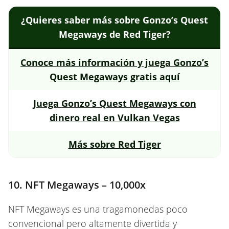
¿Quieres saber más sobre Gonzo’s Quest
Megaways de Red Tiger?
Conoce más información y juega Gonzo’s
Quest Megaways gratis aquí
Juega Gonzo’s Quest Megaways con
dinero real en Vulkan Vegas
Más sobre Red Tiger
10. NFT Megaways – 10,000x
NFT Megaways es una tragamonedas poco
convencional pero altamente divertida y