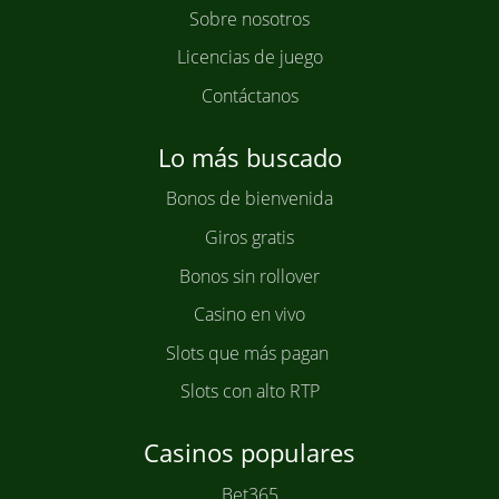
Sobre nosotros
Licencias de juego
Contáctanos
Lo más buscado
Bonos de bienvenida
Giros gratis
Bonos sin rollover
Casino en vivo
Slots que más pagan
Slots con alto RTP
Casinos populares
Bet365