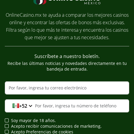
OnlineCasino.mx te ayuda a comparar los mejores casinos
online y encontrar las ofertas de bonos más exclusivas.
Filtra según lo que más te interesa y encuentra los casinos
que mejor se ajusten a tus necesidades.
Suscríbete a nuestro boletín.
Recibe las últimas noticias y novedades directamente en tu
bandeja de entrada.
+52
Soy mayor de 18 años.
Acepto recibir comunicaciones de marketing.
Acepto Preferencias de cookies