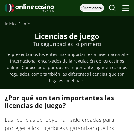
¡Únete ahora!
Inicio
Info
Licencias de juego
Tu seguridad es lo primero
Te presentamos los entes mas importantes a nivel nacional e
internacional encargados de la regulación de los casinos
online. Conoce aquí por qué es importante jugar en casinos
regulados, como también las diferentes licencias que son
legales en el país.
¿Por qué son tan importantes las
licencias de juego?
Las licencias de juego han sido creadas para
proteger a los jugadores y garantizar que los