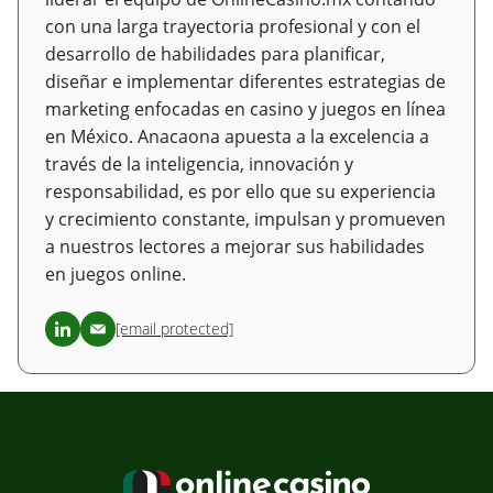
con una larga trayectoria profesional y con el
desarrollo de habilidades para planificar,
diseñar e implementar diferentes estrategias de
marketing enfocadas en casino y juegos en línea
en México. Anacaona apuesta a la excelencia a
través de la inteligencia, innovación y
responsabilidad, es por ello que su experiencia
y crecimiento constante, impulsan y promueven
a nuestros lectores a mejorar sus habilidades
en juegos online.
[email protected]