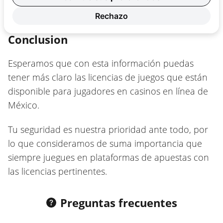
al momento de elegir una plataforma de apuesta.
Rechazo
Conclusion
Esperamos que con esta información puedas
tener más claro las licencias de juegos que están
disponible para jugadores en casinos en línea de
México.
Tu seguridad es nuestra prioridad ante todo, por
lo que consideramos de suma importancia que
siempre juegues en plataformas de apuestas con
las licencias pertinentes.
Preguntas frecuentes