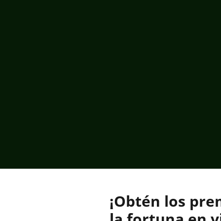
¡Obtén los pre
la fortuna en v