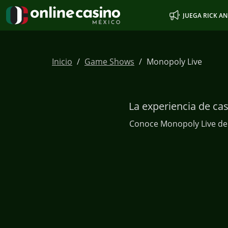
JUEGA RICK A
Inicio
Game Shows
Monopoly Live
La experiencia de ca
Conoce Monopoly Live de 