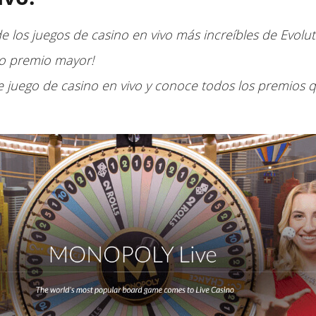
términos y condiciones
e los juegos de casino en vivo más increíbles de Evol
o premio mayor!
te juego de casino en vivo y conoce todos los premios 