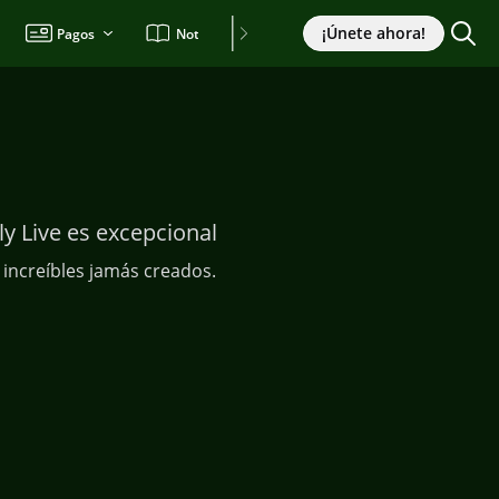
¡Únete ahora!
Pagos
Noticias
y Live es excepcional
increíbles jamás creados.