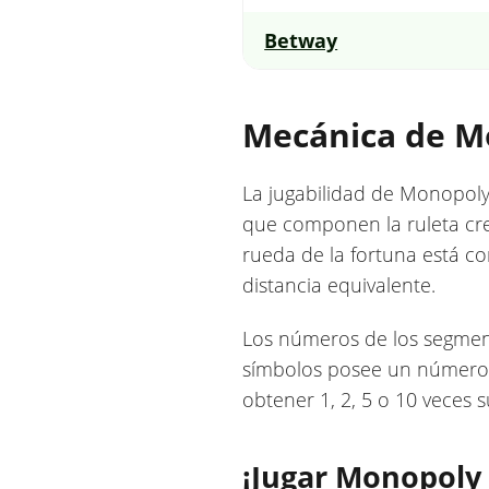
Betway
Mecánica de M
La jugabilidad de Monopoly
que componen la ruleta cree
rueda de la fortuna está c
distancia equivalente.
Los números de los segmen
símbolos posee un número d
obtener 1, 2, 5 o 10 veces 
¡Jugar Monopoly L