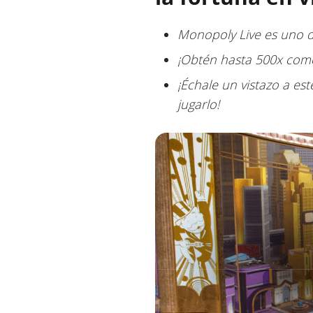
Monopoly Live es uno d
¡Obtén hasta 500x com
¡Échale un vistazo a es
jugarlo!