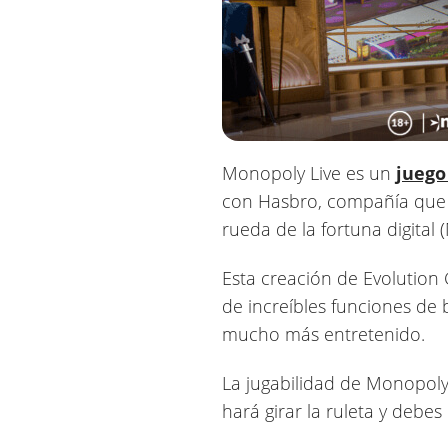
Monopoly Live es un
juego
con Hasbro, compañía que p
rueda de la fortuna digita
Esta creación de Evolution 
de increíbles funciones de 
mucho más entretenido.
La jugabilidad de Monopoly 
hará girar la ruleta y debe