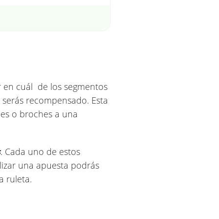
ir en cuál de los segmentos
s, serás recompensado. Esta
nes o broches a una
s
. Cada uno de estos
lizar una apuesta podrás
a ruleta.