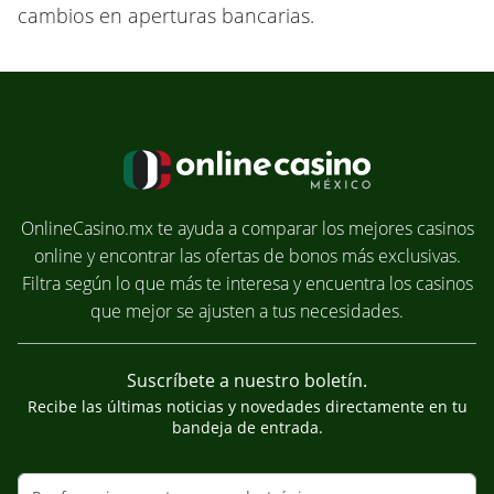
cambios en aperturas bancarias.
OnlineCasino.mx te ayuda a comparar los mejores casinos
online y encontrar las ofertas de bonos más exclusivas.
Filtra según lo que más te interesa y encuentra los casinos
que mejor se ajusten a tus necesidades.
Suscríbete a nuestro boletín.
Recibe las últimas noticias y novedades directamente en tu
bandeja de entrada.