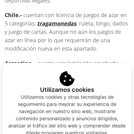
deportivas ilegales.
Chile.-
cuentan con licencia de juegos de azar en
5 categorías;
tragamonedas
,
ruleta, bingo, dados
y juego de cartas. Aunque no aún los juegos de
azar en línea por lo que requerirán de una
modificación nueva en esta apartado.
Argentina.-
cuenta con legislación aprobada
para juegos online, por lo que deberán apegarse
a ciertos regímenes tributarios para el caso de
Lotería de la provincia no obstante que argentina
Utilizamos cookies
ya dio un primer paso en esta provincia siguen
Utilizamos cookies y otras tecnologías de
seguimiento para mejorar su experiencia de
otras autoridades de juego sin poder regular
navegación en nuestro sitio web, mostrarle
incluyendo la provincia de Buenos Aires que se
contenido personalizado y anuncios dirigidos,
espera pronto cuente con una regulación en
analizar el tráfico del sitio web y comprender desde
forma así como el resto de los operadores que
dónde provienen nuestros visitantes.