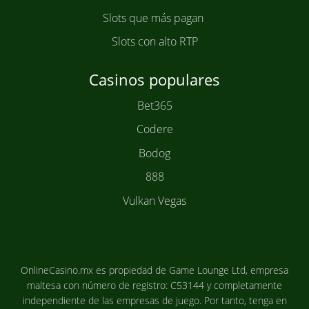
Slots que más pagan
Slots con alto RTP
Casinos populares
Bet365
Codere
Bodog
888
Vulkan Vegas
OnlineCasino.mx es propiedad de Game Lounge Ltd, empresa
maltesa con número de registro: C53144 y completamente
independiente de las empresas de juego. Por tanto, tenga en