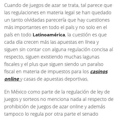
Cuando de juegos de azar se trata, tal parece que
las regulaciones en materia legal se han quedado
un tanto olvidadas parecería que hay cuestiones
más importantes en todo el país y no solo en el
país en todo
, la cuestión es que
Latinoamérica
cada día crecen más las apuestas en línea y
siguen sin contar con alguna regulación concisa al
respecto, siguen existiendo muchas lagunas
fiscales y el plus que siguen siendo un paraíso
fiscal en materia de impuestos para los
casinos
online
y casas de apuestas deportivas.
En México como parte de la regulación de ley de
juegos y sorteos no menciona nada al respecto de
prohibición de juegos de azar online y además
tampoco lo regula por otra parte el senado