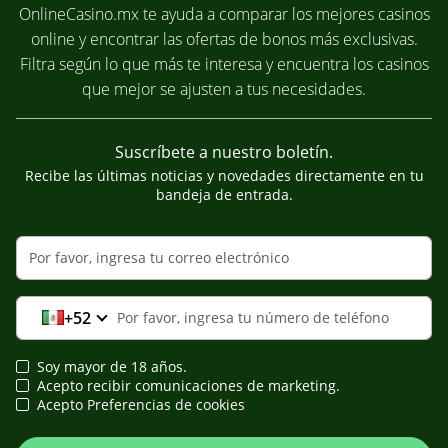
OnlineCasino.mx te ayuda a comparar los mejores casinos
online y encontrar las ofertas de bonos más exclusivas.
Filtra según lo que más te interesa y encuentra los casinos
que mejor se ajusten a tus necesidades.
Suscríbete a nuestro boletín.
Recibe las últimas noticias y novedades directamente en tu
bandeja de entrada.
+52
Soy mayor de 18 años.
Acepto recibir comunicaciones de marketing.
Acepto Preferencias de cookies