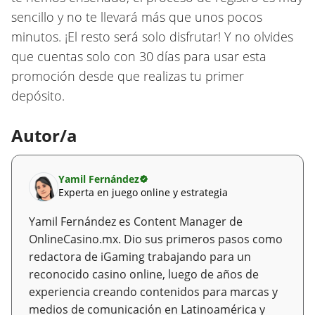
sencillo y no te llevará más que unos pocos
minutos. ¡El resto será solo disfrutar! Y no olvides
que cuentas solo con 30 días para usar esta
promoción desde que realizas tu primer
depósito.
Autor/a
Yamil Fernández
Experta en juego online y estrategia
Yamil Fernández es Content Manager de
OnlineCasino.mx. Dio sus primeros pasos como
redactora de iGaming trabajando para un
reconocido casino online, luego de años de
experiencia creando contenidos para marcas y
medios de comunicación en Latinoamérica y