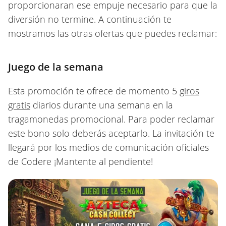
proporcionaran ese empuje necesario para que la
diversión no termine. A continuación te
mostramos las otras ofertas que puedes reclamar:
Juego de la semana
Esta promoción te ofrece de momento 5
giros
gratis
diarios durante una semana en la
tragamonedas promocional. Para poder reclamar
este bono solo deberás aceptarlo. La invitación te
llegará por los medios de comunicación oficiales
de Codere ¡Mantente al pendiente!