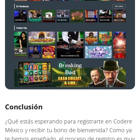
Conclusión
¿Qué estás esperando para registrarte en Codere
México y recibir tu bono de bienvenida? Como ya
te hemos enseñado, el proceso de registro es muy