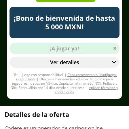
¡Bono de bienvenida de hasta
5 000 MXN!
¡A jugar ya!
Ver detalles
18+ | Juega con responsabilidad. |
Cirsa.com/sostenibilidad/juego-
responsable
| Oferta de bienvenida exclusiva de Codere para
jugadores nuevos en México. Depósito mínimo: 200 NXN. Rollover:
30x. Bono válido por 14 días desde su reclamo. |
Aplican términos y
condiciones
Detalles de la oferta
Codere es un operador de casinos online