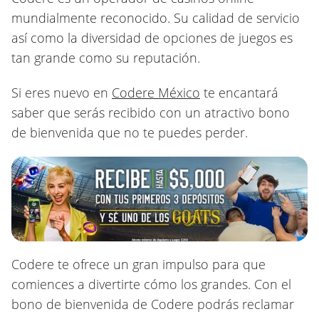
mundialmente reconocido. Su calidad de servicio
así como la diversidad de opciones de juegos es
tan grande como su reputación.
Si eres nuevo en
Codere México
te encantará
saber que serás recibido con un atractivo bono
de bienvenida que no te puedes perder.
Codere te ofrece un gran impulso para que
comiences a divertirte cómo los grandes. Con el
bono de bienvenida de Codere podrás reclamar