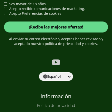
Soy mayor de 18 años.
Acepto recibir comunicaciones de marketing.
Acepto Preferencias de cookies
¡Recibe las mejores ofertas!
Al enviar tu correo electrónico, aceptas haber revisado y
aceptado nuestra política de privacidad y cookies.
Español
Información
Política de privacidad