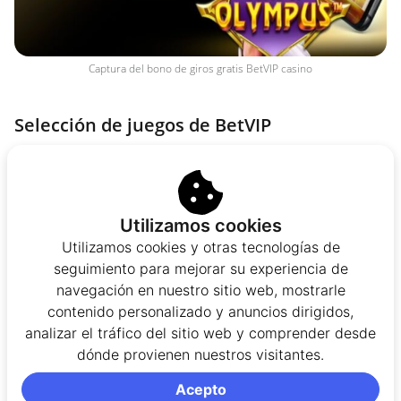
Captura del bono de giros gratis BetVIP casino
Selección de juegos de BetVIP
BetVIP cuenta con uno de los catálogos de juegos
más completos del mercado mexicano. Disfruta
de juegos exclusivos, de todo tipo de
Utilizamos cookies
tragamonedas y de una imponente selección de
Utilizamos cookies y otras tecnologías de
casino en vivo
. Encuentra mesas con crupier en
seguimiento para mejorar su experiencia de
navegación en nuestro sitio web, mostrarle
vivo en español y juega
poker
,
blackjack
,
ruleta
… ¡Y
contenido personalizado y anuncios dirigidos,
mucho más!
analizar el tráfico del sitio web y comprender desde
dónde provienen nuestros visitantes.
Acepto