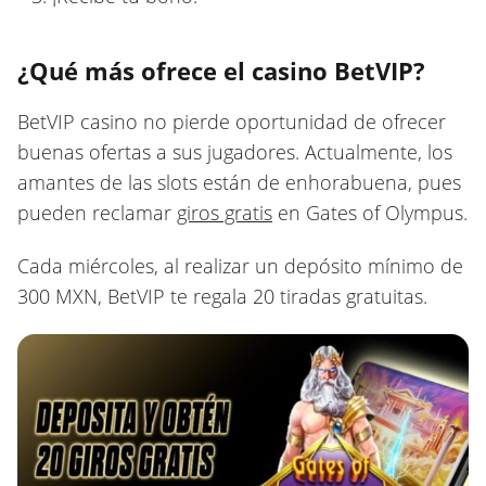
¿Qué más ofrece el casino BetVIP?
BetVIP casino no pierde oportunidad de ofrecer
buenas ofertas a sus jugadores. Actualmente, los
amantes de las slots están de enhorabuena, pues
pueden reclamar
giros gratis
en Gates of Olympus.
Cada miércoles, al realizar un depósito mínimo de
300 MXN, BetVIP te regala 20 tiradas gratuitas.