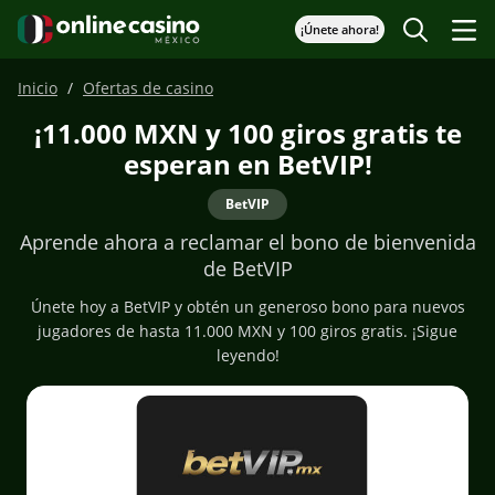
¡Únete ahora!
Inicio
Ofertas de casino
¡11.000 MXN y 100 giros gratis te
esperan en BetVIP!
BetVIP
Aprende ahora a reclamar el bono de bienvenida
de BetVIP
Únete hoy a BetVIP y obtén un generoso bono para nuevos
jugadores de hasta 11.000 MXN y 100 giros gratis. ¡Sigue
leyendo!