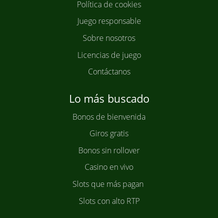
Política de cookies
Juego responsable
Sobre nosotros
Licencias de juego
Contáctanos
Lo más buscado
Bonos de bienvenida
Giros gratis
Bonos sin rollover
Casino en vivo
Slots que más pagan
Slots con alto RTP