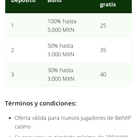
Depósito
Bono
gratis
100% hasta
1
25
5.000 MXN
50% hasta
2
35
3.000 MXN
30% hasta
3
40
3.000 MXN
Términos y condiciones:
Oferta válida para nuevos jugadores de BetVIP
casino