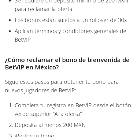
Se requiere un depósito mínimo de 200 MXN
para reclamar la oferta
Los bonos están sujetos a un rollover de 30x
Aplican términos y condiciones generales de
BetVIP
¿Cómo reclamar el bono de bienvenida de
BetVIP en México?
Sigue estos pasos para obtener tu bono para
nuevos jugadores de BetVIP:
Completa tu registro en BetVIP desde el botón
verde superior “A la oferta”
Deposita al menos 200 MXN
¡Recibe tu bono!