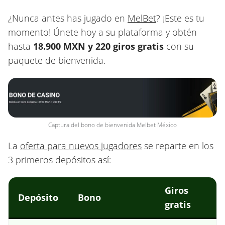
¿Nunca antes has jugado en
MelBet
? ¡Este es tu
momento! Únete hoy a su plataforma y obtén
hasta
18.900 MXN y 220 giros gratis
con su
paquete de bienvenida.
Captura del bono de bienvenida Melbet México
La
oferta para nuevos jugadores
se reparte en los
3 primeros depósitos así:
Giros
Depósito
Bono
gratis