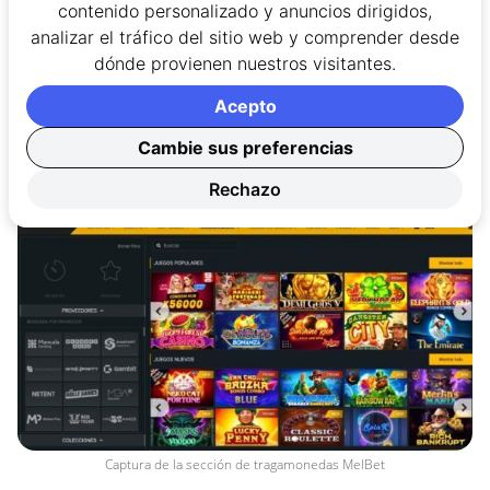
contenido personalizado y anuncios dirigidos,
proveedores más destacados que supera los
analizar el tráfico del sitio web y comprender desde
4.500 títulos. Desde
tragamonedas
llenas de
dónde provienen nuestros visitantes.
adrenalina hasta una sección de
casino en vivo
,
Acepto
que te transportará a la emoción de un casino
real. ¡Prepárate para descubrir todo lo que MelBet
Cambie sus preferencias
tiene para ti!
Rechazo
Captura de la sección de tragamonedas MelBet