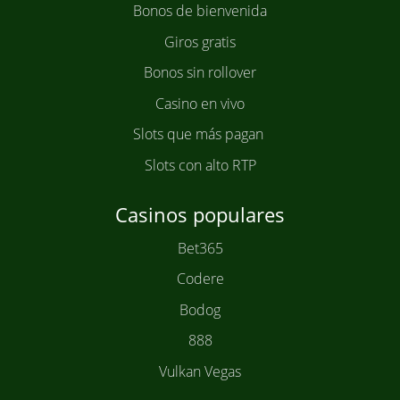
Bonos de bienvenida
Giros gratis
Bonos sin rollover
Casino en vivo
Slots que más pagan
Slots con alto RTP
Casinos populares
Bet365
Codere
Bodog
888
Vulkan Vegas