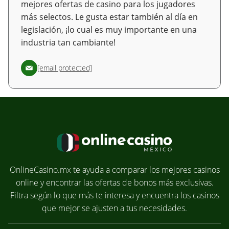
mejores ofertas de casino para los jugadores
más selectos. Le gusta estar también al día en
legislación, ¡lo cual es muy importante en una
industria tan cambiante!
[email protected]
OnlineCasino.mx te ayuda a comparar los mejores casinos
online y encontrar las ofertas de bonos más exclusivas.
Filtra según lo que más te interesa y encuentra los casinos
que mejor se ajusten a tus necesidades.