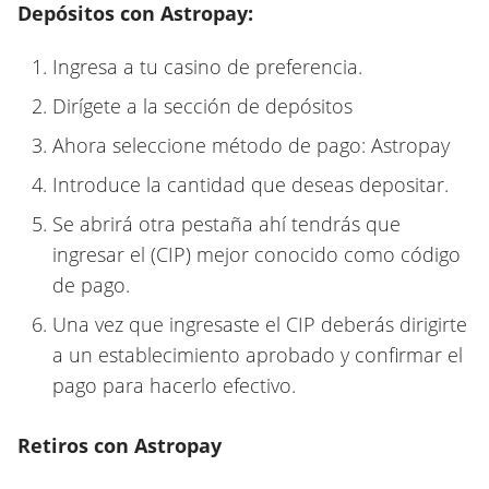
Depósitos con Astropay:
Ingresa a tu casino de preferencia.
Dirígete a la sección de depósitos
Ahora seleccione método de pago: Astropay
Introduce la cantidad que deseas depositar.
Se abrirá otra pestaña ahí tendrás que
ingresar el (CIP) mejor conocido como código
de pago.
Una vez que ingresaste el CIP deberás dirigirte
a un establecimiento aprobado y confirmar el
pago para hacerlo efectivo.
Retiros con Astropay