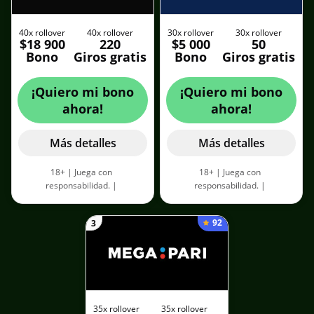
40x rollover
40x rollover
30x rollover
30x rollover
$18 900
220
$5 000
50
Bono
Giros gratis
Bono
Giros gratis
¡Quiero mi bono
¡Quiero mi bono
ahora!
ahora!
Más detalles
Más detalles
18+ | Juega con
18+ | Juega con
responsabilidad. |
responsabilidad. |
Cirsa.com/sostenibilidad/juego-
Cirsa.com/sostenibilidad/juego-
responsable
| Disponible solo
responsable
| El depósito
92
3
para residentes de México.
mínimo es de $100. Tienes 15
Depósito mínimo: 180 MXN.
días para usar el bono. |
Aplican
Bono válido por 7 días desde su
términos y condiciones
reclamo. |
Aplican términos y
condiciones
35x rollover
35x rollover