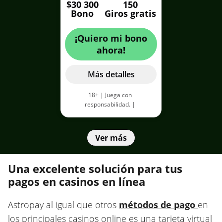
$30 300
150
Bono
Giros gratis
¡Quiero mi bono
ahora!
Más detalles
18+ | Juega con
responsabilidad. |
Cirsa.com/sostenibilidad/juego-
responsable
| Disponible solo
para residentes de México.
Ver más
Depósito mínimo: 5 EUR. Bono
válido por 7 días desde su
reclamo. |
Aplican términos y
Una excelente solución para tus
condiciones
pagos en casinos en línea
Astropay al igual que otros
métodos de pago
en
los principales casinos online es una tarjeta virtual