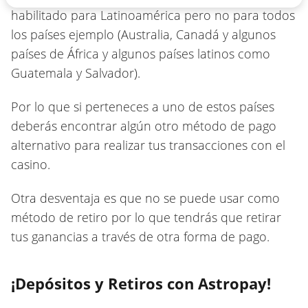
habilitado para Latinoamérica pero no para todos
los países ejemplo (Australia, Canadá y algunos
países de África y algunos países latinos como
Guatemala y Salvador).
Por lo que si perteneces a uno de estos países
deberás encontrar algún otro método de pago
alternativo para realizar tus transacciones con el
casino.
Otra desventaja es que no se puede usar como
método de retiro por lo que tendrás que retirar
tus ganancias a través de otra forma de pago.
¡Depósitos y Retiros con Astropay!