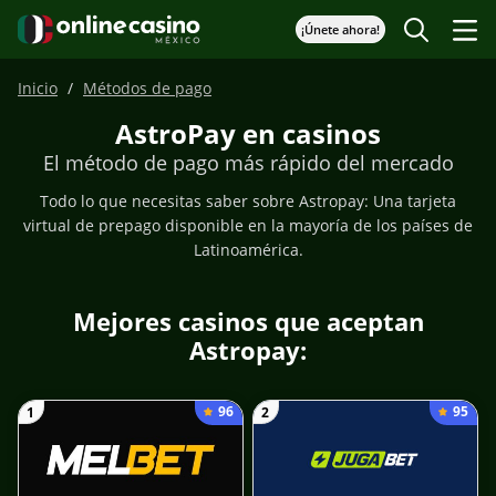
¡Únete ahora!
Inicio
Métodos de pago
AstroPay en casinos
El método de pago más rápido del mercado
Todo lo que necesitas saber sobre Astropay: Una tarjeta
virtual de prepago disponible en la mayoría de los países de
Latinoamérica.
Mejores casinos que aceptan
Astropay:
96
95
1
2