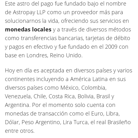
Este astro del pago fue fundado bajo el nombre
de Astropay LLP como un proveedor más para
solucionarnos la vida, ofreciendo sus servicios en
monedas locales
y a través de diversos métodos
como transferencias bancarias, tarjetas de débito
y pagos en efectivo y fue fundado en el 2009 con
base en Londres, Reino Unido.
Hoy en día es aceptada en diversos países y varios
continentes incluyendo a América Latina en sus
diversos países como México, Colombia,
Venezuela, Chile, Costa Rica, Bolivia, Brasil y
Argentina. Por el momento solo cuenta con
monedas de transacción como el Euro, Libra,
Dólar, Peso Argentino, Lira Turca, el real Brasileño
entre otros.