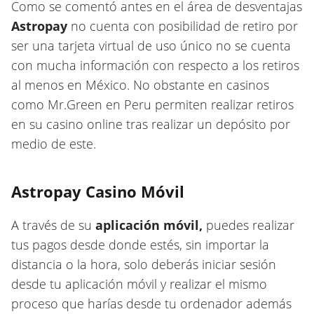
Como se comentó antes en el área de desventajas
Astropay
no cuenta con posibilidad de retiro por
ser una tarjeta virtual de uso único no se cuenta
con mucha información con respecto a los retiros
al menos en México. No obstante en casinos
como Mr.Green en Peru permiten realizar retiros
en su casino online tras realizar un depósito por
medio de este.
Astropay Casino Móvil
A través de su
aplicación móvil,
puedes realizar
tus pagos desde donde estés, sin importar la
distancia o la hora, solo deberás iniciar sesión
desde tu aplicación móvil y realizar el mismo
proceso que harías desde tu ordenador además