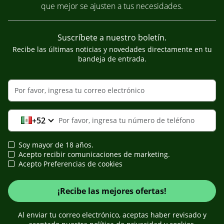
que mejor se ajusten a tus necesidades.
Suscríbete a nuestro boletín.
Recibe las últimas noticias y novedades directamente en tu
bandeja de entrada.
+52
Soy mayor de 18 años.
Acepto recibir comunicaciones de marketing.
Acepto Preferencias de cookies
¡Recibe las mejores ofertas!
Al enviar tu correo electrónico, aceptas haber revisado y