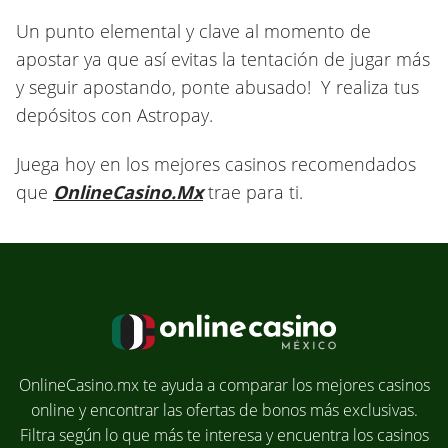
Un punto elemental y clave al momento de
apostar ya que así evitas la tentación de jugar más
y seguir apostando, ponte abusado! Y realiza tus
depósitos con Astropay.
Juega hoy en los mejores casinos recomendados
que
OnlineCasino.Mx
trae para ti.
OnlineCasino.mx te ayuda a comparar los mejores casinos
online y encontrar las ofertas de bonos más exclusivas.
Filtra según lo que más te interesa y encuentra los casinos