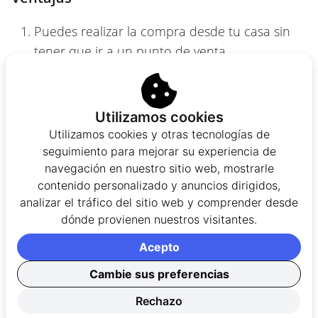
Puedes realizar la compra desde tu casa sin
tener que ir a un punto de venta.
Transacciones a la velocidad de la luz.
Puedes comprar otra tarjeta de prepago cada
Utilizamos cookies
24 horas.
Utilizamos cookies y otras tecnologías de
No hay cobro de comisión por uso es
seguimiento para mejorar su experiencia de
GRATUITO.
navegación en nuestro sitio web, mostrarle
contenido personalizado y anuncios dirigidos,
No revela información personal por ser tarjeta
analizar el tráfico del sitio web y comprender desde
prepago.
dónde provienen nuestros visitantes.
Acepto
Desventajas
Cambie sus preferencias
Afortunadamente para los Mexicanos y países
Rechazo
latinos este método de pago si se encuentra