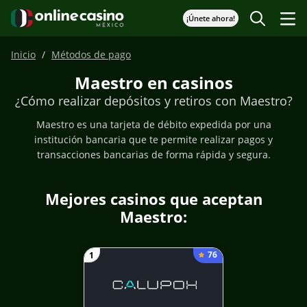
¡Únete ahora!
Inicio
Métodos de pago
Maestro en casinos
¿Cómo realizar depósitos y retiros con Maestro?
Maestro es una tarjeta de débito expedida por una
institución bancaria que te permite realizar pagos y
transacciones bancarias de forma rápida y segura.
Mejores casinos que aceptan
Maestro:
76
1