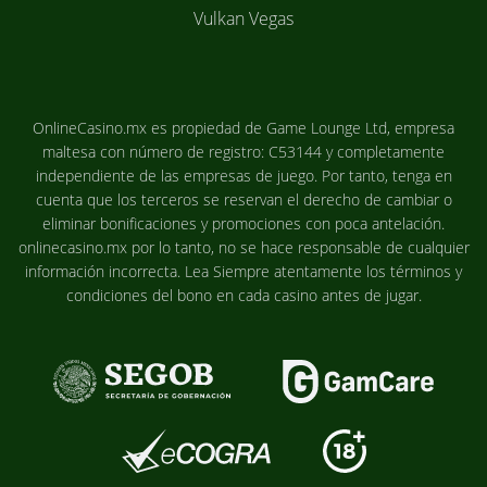
Vulkan Vegas
OnlineCasino.mx es propiedad de Game Lounge Ltd, empresa
maltesa con número de registro: C53144 y completamente
independiente de las empresas de juego. Por tanto, tenga en
cuenta que los terceros se reservan el derecho de cambiar o
eliminar bonificaciones y promociones con poca antelación.
onlinecasino.mx por lo tanto, no se hace responsable de cualquier
información incorrecta. Lea Siempre atentamente los términos y
condiciones del bono en cada casino antes de jugar.