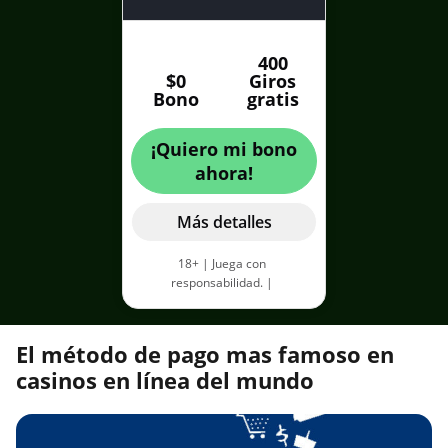
400
$0
Giros
Bono
gratis
¡Quiero mi bono
ahora!
Más detalles
18+ | Juega con
responsabilidad. |
Cirsa.com/sostenibilidad/juego-
responsable
| Bono de
bienvenida exclusivo de Calupoh
El método de pago mas famoso en
para jugadores nuevos en
casinos en línea del mundo
México. |
Aplican términos y
condiciones