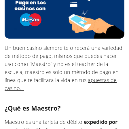
Un buen casino siempre te ofrecerá una variedad
de método de pago, mismos que puedes hacer
uso como “Maestro” y no es el teacher de la
escuela, maestro es solo un método de pago en
línea que te facilitara la vida en tus
apuestas de
casino.
¿Qué es Maestro?
Maestro es una tarjeta de débito
expedido por