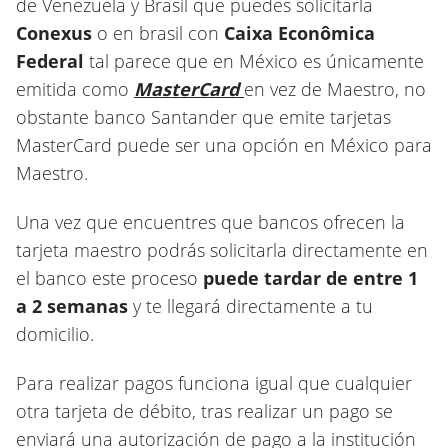
de Venezuela y Brasil que puedes solicitarla
Conexus
o en brasil con
Caixa Econômica
Federal
tal parece que en México es únicamente
emitida como
MasterCard
en vez de Maestro, no
obstante banco Santander que emite tarjetas
MasterCard puede ser una opción en México para
Maestro.
Una vez que encuentres que bancos ofrecen la
tarjeta maestro podrás solicitarla directamente en
el banco este proceso
puede tardar de entre 1
a 2 semanas
y te llegará directamente a tu
domicilio.
Para realizar pagos funciona igual que cualquier
otra tarjeta de débito, tras realizar un pago se
enviará una autorización de pago a la institución