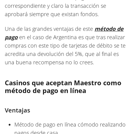
correspondiente y claro la transacción se
aprobará siempre que existan fondos.
Una de las grandes ventajas de este
método de
pago
en el caso de Argentina es que tras realizar
compras con este tipo de tarjetas de débito se te
acredita una devolución del 5%, que al final es
una buena recompensa no lo crees.
Casinos que aceptan Maestro como
método de pago en línea
Ventajas
Método de pago en línea cómodo realizando
pagos desde casa