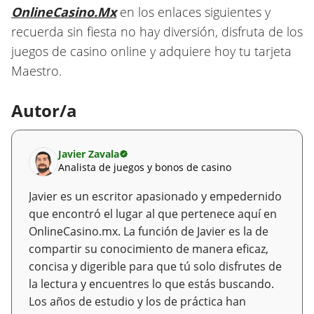
OnlineCasino.Mx
en los enlaces siguientes y
recuerda sin fiesta no hay diversión, disfruta de los
juegos de casino online y adquiere hoy tu tarjeta
Maestro.
Autor/a
Javier Zavala
Analista de juegos y bonos de casino
Javier es un escritor apasionado y empedernido
que encontró el lugar al que pertenece aquí en
OnlineCasino.mx. La función de Javier es la de
compartir su conocimiento de manera eficaz,
concisa y digerible para que tú solo disfrutes de
la lectura y encuentres lo que estás buscando.
Los años de estudio y los de práctica han