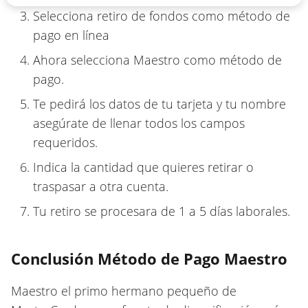
Selecciona retiro de fondos como método de
pago en línea
Ahora selecciona Maestro como método de
pago.
Te pedirá los datos de tu tarjeta y tu nombre
asegúrate de llenar todos los campos
requeridos.
Indica la cantidad que quieres retirar o
traspasar a otra cuenta.
Tu retiro se procesara de 1 a 5 días laborales.
Conclusión Método de Pago Maestro
Maestro el primo hermano pequeño de