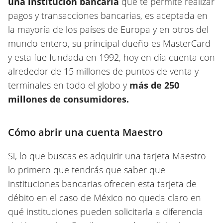
una institución bancaria
que te permite realizar
pagos y transacciones bancarias, es aceptada en
la mayoría de los países de Europa y en otros del
mundo entero, su principal dueño es MasterCard
y esta fue fundada en 1992, hoy en día cuenta con
alrededor de 15 millones de puntos de venta y
terminales en todo el globo y
más de 250
millones de consumidores.
Cómo abrir una cuenta Maestro
Si, lo que buscas es adquirir una tarjeta Maestro
lo primero que tendrás que saber que
instituciones bancarias ofrecen esta tarjeta de
débito en el caso de México no queda claro en
qué instituciones pueden solicitarla a diferencia