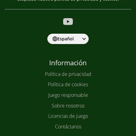
Español
Información
Política de privacidad
Política de cookies
Juego responsable
Sobre nosotros
Licencias de juego
Contáctanos