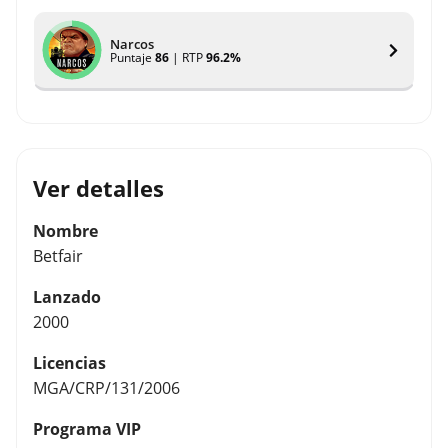
Narcos
Puntaje
86
| RTP
96.2%
Ver detalles
Nombre
Betfair
Lanzado
2000
Licencias
MGA/CRP/131/2006
Programa VIP