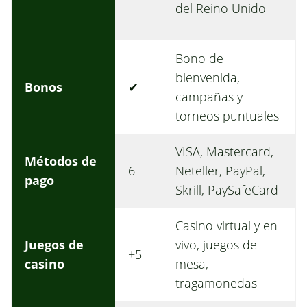
del Reino Unido
Bono de
bienvenida,
Bonos
✔
campañas y
torneos puntuales
VISA, Mastercard,
Métodos de
6
Neteller, PayPal,
pago
Skrill, PaySafeCard
Casino virtual y en
Juegos de
vivo, juegos de
+5
casino
mesa,
tragamonedas