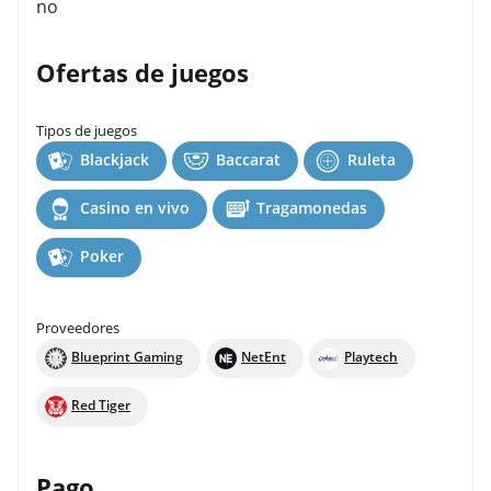
no
Ofertas de juegos
Tipos de juegos
Blackjack
Baccarat
Ruleta
Casino en vivo
Tragamonedas
Poker
Proveedores
Blueprint Gaming
NetEnt
Playtech
Red Tiger
Pago