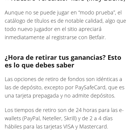
Aunque no se puede jugar en “modo prueba”, el
catálogo de títulos es de notable calidad, algo que
todo nuevo jugador en el sitio apreciará
inmediatamente al registrarse con Betfair.
¿Hora de retirar tus ganancias? Esto
es lo que debes saber
Las opciones de retiro de fondos son idénticas a
las de depósito, excepto por PaySafeCard, que es
una tarjeta prepagada y no admite depósitos.
Los tiempos de retiro son de 24 horas para las e-
wallets (PayPal, Neteller, Skrill) y de 2 a 4 días
hábiles para las tarjetas VISA y Mastercard.