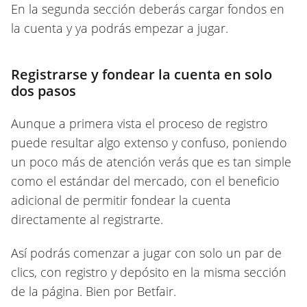
En la segunda sección deberás cargar fondos en
la cuenta y ya podrás empezar a jugar.
Registrarse y fondear la cuenta en solo
dos pasos
Aunque a primera vista el proceso de registro
puede resultar algo extenso y confuso, poniendo
un poco más de atención verás que es tan simple
como el estándar del mercado, con el beneficio
adicional de permitir fondear la cuenta
directamente al registrarte.
Así podrás comenzar a jugar con solo un par de
clics, con registro y depósito en la misma sección
de la página. Bien por Betfair.