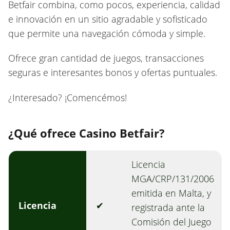
Betfair combina, como pocos, experiencia, calidad
e innovación en un sitio agradable y sofisticado
que permite una navegación cómoda y simple.
Ofrece gran cantidad de juegos, transacciones
seguras e interesantes bonos y ofertas puntuales.
¿Interesado? ¡Comencémos!
¿Qué ofrece Casino Betfair?
Licencia
MGA/CRP/131/2006
emitida en Malta, y
Licencia
✔
registrada ante la
Comisión del Juego