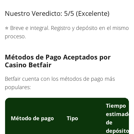
Nuestro Veredicto: 5/5 (Excelente)
⭐ Breve e integral. Registro y depósito en el mismo
proceso.
Métodos de Pago Aceptados por
Casino Betfair
Betfair cuenta con los métodos de pago más
populares:
Tiempo
estimado
Método de pago
Tipo
de
depósito