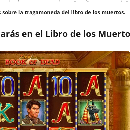
sobre la tragamoneda del libro de los muertos.
arás en el Libro de los Muert