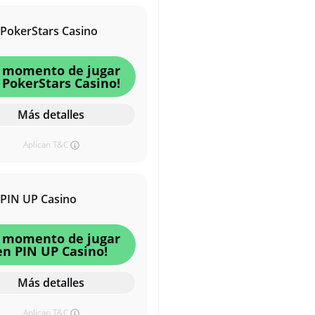
PokerStars Casino
s momento de jugar
 PokerStars Casino!
Más detalles
Aplican T&C
PIN UP Casino
s momento de jugar
en PIN UP Casino!
Más detalles
Aplican T&C