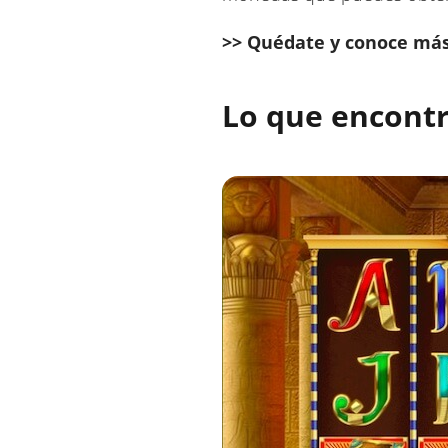
>> Quédate y conoce más 
Lo que encontr