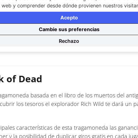
Líneas de pago
10
io web y comprender desde dónde provienen nuestros visitan
Acepto
Apuesta máxima
100
Cambie sus preferencias
Apuesta mínimo
0.01
Rechazo
k of Dead
agamoneda basada en el libro de los muertos del anti
ubrir los tesoros el explorador Rich Wild te dará un 
cipales características de esta tragamoneda las ganan
y la posibilidad de duplicar giros gratis en cada jug