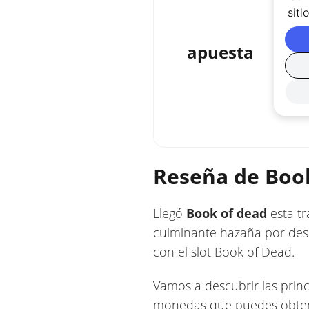
sit
apuesta
Reseña de Boo
Llegó
Book of dead
esta tr
culminante hazaña por desc
con el slot Book of Dead.
Vamos a descubrir las prin
monedas que puedes obtener 