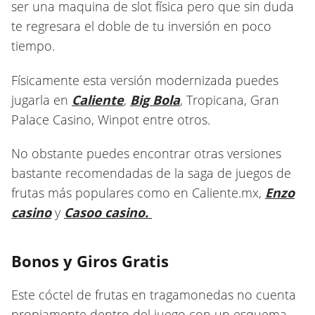
ser una maquina de slot física pero que sin duda
te regresara el doble de tu inversión en poco
tiempo.
Físicamente esta versión modernizada puedes
jugarla en
Caliente
,
Big Bola
, Tropicana, Gran
Palace Casino, Winpot entre otros.
No obstante puedes encontrar otras versiones
bastante recomendadas de la saga de juegos de
frutas más populares como en Caliente.mx,
Enzo
casino
y
Casoo casino.
Bonos y Giros Gratis
Este cóctel de frutas en tragamonedas no cuenta
propiamente dentro del juego con un esquema