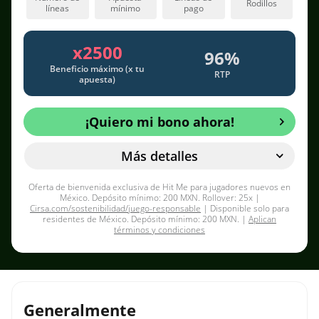
Rodillos
líneas
mínimo
pago
x2500
96%
Beneficio máximo (x tu
RTP
apuesta)
¡Quiero mi bono ahora!
Más detalles
Oferta de bienvenida exclusiva de Hit Me para jugadores nuevos en
México. Depósito mínimo: 200 MXN. Rollover: 25x |
Cirsa.com/sostenibilidad/juego-responsable
| Disponible solo para
residentes de México. Depósito mínimo: 200 MXN. |
Aplican
términos y condiciones
Generalmente