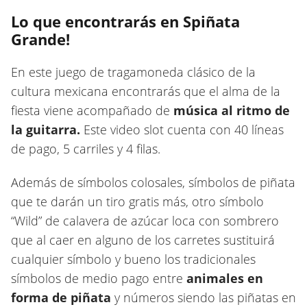
Lo que encontrarás en Spiñata
Grande!
En este juego de tragamoneda clásico de la
cultura mexicana encontrarás que el alma de la
fiesta viene acompañado de
música al ritmo de
la guitarra.
Este video slot cuenta con 40 líneas
de pago, 5 carriles y 4 filas.
Además de símbolos colosales, símbolos de piñata
que te darán un tiro gratis más, otro símbolo
“Wild” de calavera de azúcar loca con sombrero
que al caer en alguno de los carretes sustituirá
cualquier símbolo y bueno los tradicionales
símbolos de medio pago entre
animales en
forma de piñata
y números siendo las piñatas en