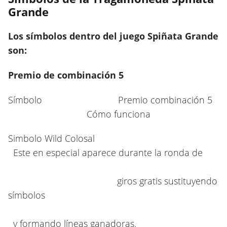
Grande
Los símbolos dentro del juego Spiñata Grande
son:
Premio de combinación 5
Símbolo Premio combinación 5
Cómo funciona
Simbolo Wild Colosal
Este en especial aparece durante la ronda de
giros gratis sustituyendo
símbolos
y formando líneas ganadoras.