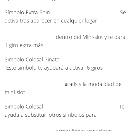
Símbolo Extra Spin Se
activa tras aparecer en cualquier lugar
dentro del Mini-slot y te dara
1 giro extra más.
Simbolo Colosal Piñata
Este símbolo te ayudará a activar 6 giros
gratis y la modalidad de
mini-slot.
Simbolo Colosal Te
ayuda a substituir otros símbolos para
armar líneas ganadoras.