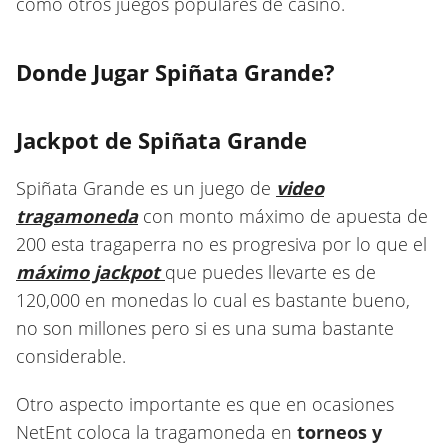
como otros juegos populares de casino.
Donde Jugar Spiñata Grande?
Jackpot de Spiñata Grande
Spiñata Grande es un juego de
video
tragamoneda
con monto máximo de apuesta de
200 esta tragaperra no es progresiva por lo que el
máximo jackpot
que puedes llevarte es de
120,000 en monedas lo cual es bastante bueno,
no son millones pero si es una suma bastante
considerable.
Otro aspecto importante es que en ocasiones
NetEnt coloca la tragamoneda en
torneos y