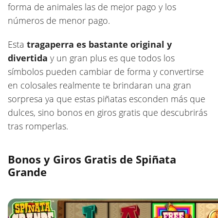
forma de animales las de mejor pago y los
números de menor pago.
Esta
tragaperra es bastante original y
divertida
y un gran plus es que todos los
símbolos pueden cambiar de forma y convertirse
en colosales realmente te brindaran una gran
sorpresa ya que estas piñatas esconden más que
dulces, sino bonos en giros gratis que descubrirás
tras romperlas.
Bonos y Giros Gratis de Spiñata
Grande