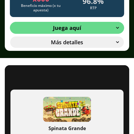
96.8%
Beneficio máximo (x tu
RTP
apuesta)
Juega aquí
Más detalles
Spinata Grande