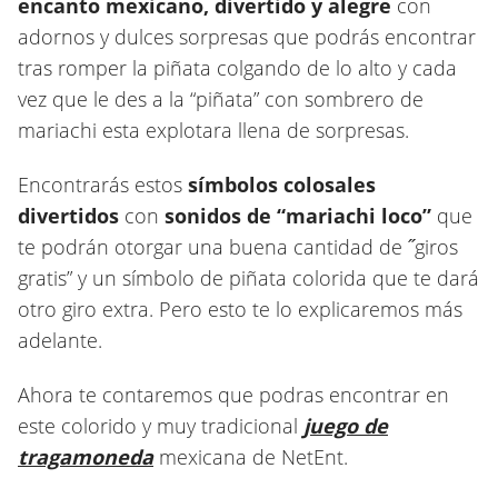
encanto mexicano, divertido y alegre
con
adornos y dulces sorpresas que podrás encontrar
tras romper la piñata colgando de lo alto y cada
vez que le des a la “piñata” con sombrero de
mariachi esta explotara llena de sorpresas.
Encontrarás estos
símbolos colosales
divertidos
con
sonidos de “mariachi loco”
que
te podrán otorgar una buena cantidad de ˝giros
gratis” y un símbolo de piñata colorida que te dará
otro giro extra. Pero esto te lo explicaremos más
adelante.
Ahora te contaremos que podras encontrar en
este colorido y muy tradicional
juego de
tragamoneda
mexicana de NetEnt.