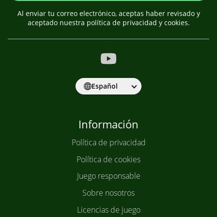
Al enviar tu correo electrónico, aceptas haber revisado y
aceptado nuestra política de privacidad y cookies.
Español
Información
Política de privacidad
Política de cookies
Juego responsable
Sobre nosotros
Licencias de juego