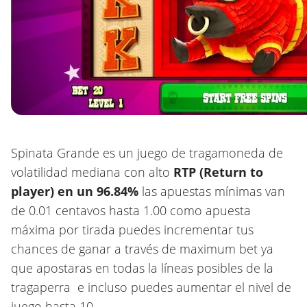
Spinata Grande es un juego de tragamoneda de
volatilidad mediana con alto
RTP (Return to
player) en un 96.84%
las apuestas mínimas van
de 0.01 centavos hasta 1.00 como apuesta
máxima por tirada puedes incrementar tus
chances de ganar a través de maximum bet ya
que apostaras en todas la líneas posibles de la
tragaperra e incluso puedes aumentar el nivel de
juego hasta 10.