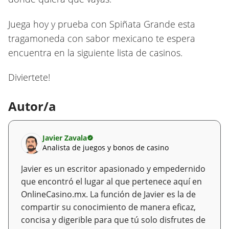
Juega hoy y prueba con Spiñata Grande esta
tragamoneda con sabor mexicano te espera
encuentra en la siguiente lista de casinos.
Diviertete!
Autor/a
Javier Zavala
Analista de juegos y bonos de casino
Javier es un escritor apasionado y empedernido
que encontró el lugar al que pertenece aquí en
OnlineCasino.mx. La función de Javier es la de
compartir su conocimiento de manera eficaz,
concisa y digerible para que tú solo disfrutes de