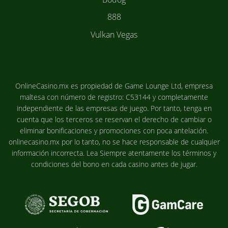
888
Vulkan Vegas
OnlineCasino.mx es propiedad de Game Lounge Ltd, empresa
maltesa con número de registro: C53144 y completamente
independiente de las empresas de juego. Por tanto, tenga en
cuenta que los terceros se reservan el derecho de cambiar o
eliminar bonificaciones y promociones con poca antelación.
onlinecasino.mx por lo tanto, no se hace responsable de cualquier
información incorrecta. Lea Siempre atentamente los términos y
condiciones del bono en cada casino antes de jugar.