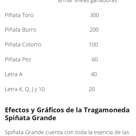
Piñata Toro 300
Piñata Burro 200
Piñata Cotorro 100
Piñata Pez 60
Letra A 40
Letra K, Q, J y 10 20
Efectos y Gráficos de la Tragamoneda
Spiñata Grande
Spiñata Grande cuenta con toda la esencia de las