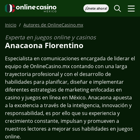
¡Únete ahora!
Inicio
Autores de OnlineCasino.mx
Experta en juegos online y casinos
Anacaona Florentino
Especialista en comunicaciones encargada de liderar el
equipo de OnlineCasino.mx contando con una larga
trayectoria profesional y con el desarrollo de
habilidades para planificar, diseñar e implementar
diferentes estrategias de marketing enfocadas en
casino y juegos en línea en México. Anacaona apuesta
a la excelencia a través de la inteligencia, innovación y
responsabilidad, es por ello que su experiencia y
crecimiento constante, impulsan y promueven a
nuestros lectores a mejorar sus habilidades en juegos
online.