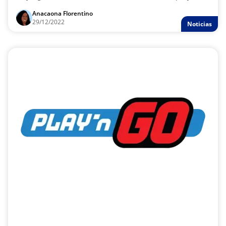
e inversiones e...
Anacaona Florentino
29/12/2022
Noticias