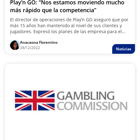
Play’n GO: “Nos estamos moviendo mucho
más rápido que la competencia”
El director de operaciones de Play’n GO aseguró que por
más 15 años han mantenido al nivel de sus clientes y
jugadores. Expresó los planes de las empresa para el
2023
Anacaona Florentino
28/12/2022
Noticias