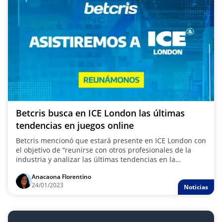
Betcris busca en ICE London las últimas
tendencias en juegos online
Betcris mencionó que estará presente en ICE London con
el objetivo de “reunirse con otros profesionales de la
industria y analizar las últimas tendencias en la
industria del juego”
Anacaona Florentino
24/01/2023
Noticias