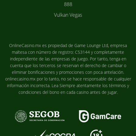
888
Vulkan Vegas
OnlineCasino.mx es propiedad de Game Lounge Ltd, empresa
maltesa con número de registro: C53144 y completamente
independiente de las empresas de juego. Por tanto, tenga en
cuenta que los terceros se reservan el derecho de cambiar o
eliminar bonificaciones y promociones con poca antelación.
onlinecasino.mx por lo tanto, no se hace responsable de cualquier
información incorrecta. Lea Siempre atentamente los términos y
condiciones del bono en cada casino antes de jugar.