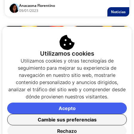
Anacaona Florentino
09/01/2023
Noticias
Utilizamos cookies
Utilizamos cookies y otras tecnologías de
seguimiento para mejorar su experiencia de
navegación en nuestro sitio web, mostrarle
contenido personalizado y anuncios dirigidos,
analizar el tráfico del sitio web y comprender desde
dónde provienen nuestros visitantes.
Acepto
Se proyecta considerar al poker una
actividad deportiva en México
Cambie sus preferencias
La Asociación Deportiva Nacional de Poker (ADNP) ha
Rechazo
enfatizado que el poker es “más que un juego de azar,