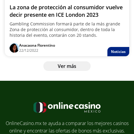
La zona de protección al consumidor vuelve
decir presente en ICE London 2023
Gambling Commission formará parte de la más grande
Zona de protección al consumidor, dentro de toda la
historia del evento, contarán con 20 stands.
Anacaona Florentino
22/12/2022
Noticias
Ver más
OnlineCasino.mx te ayuda a comparar los mejores casinos
online y encontrar las ofertas de bonos más exclusivas.