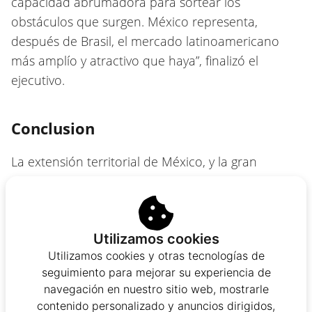
capacidad abrumadora para sortear los
obstáculos que surgen. México representa,
después de Brasil, el mercado latinoamericano
más amplío y atractivo que haya”, finalizó el
ejecutivo.
Conclusion
La extensión territorial de México, y la gran
cantidad de jugadores online con las que cuenta,
son una de las principales ventajas que tiene
como mercado para garantizar una desarrollo
Utilizamos cookies
positivo en el 2023.
Utilizamos cookies y otras tecnologías de
Además de la gran cantidad de empresas que
seguimiento para mejorar su experiencia de
navegación en nuestro sitio web, mostrarle
llegaron en el 2022 a territorio mexicano y los
contenido personalizado y anuncios dirigidos,