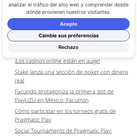
beneficios que estas trajeron a sus jugadores, lo
analizar el tráfico del sitio web y comprender desde
cual será motivo para que la competencia en el
dónde provienen nuestros visitantes.
sector siga en crecimiento.
Acepto
Cambie sus preferencias
Lee otras noticias sobre casino
online:
Rechazo
¡Los casinos online están en auge!
Stake lanza una sección de poker con dinero
real
Facundo protagoniza la primera slot de
PlayUZU en México: Facutron
Cómo participar en los torneos gratis de
Pragmatic Play
Social Tournaments de Pragmatic Play: