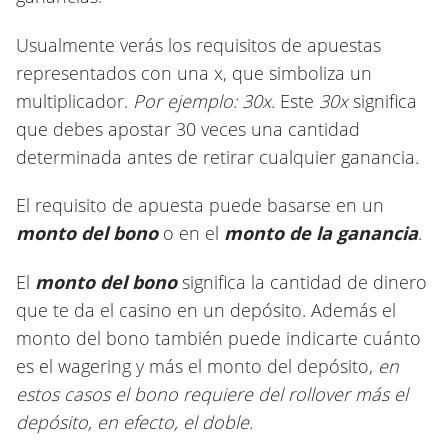
Usualmente verás los requisitos de apuestas
representados con una x, que simboliza un
multiplicador.
Por ejemplo: 30x
. Este
30x
significa
que debes apostar 30 veces una cantidad
determinada antes de retirar cualquier ganancia.
El requisito de apuesta puede basarse en un
monto del bono
o en el
monto de la ganancia
.
El
monto del bono
significa la cantidad de dinero
que te da el casino en un depósito. Además el
monto del bono también puede indicarte cuánto
es el wagering y más el monto del depósito,
en
estos casos el bono requiere del rollover
más el
depósito, en efecto, el doble.