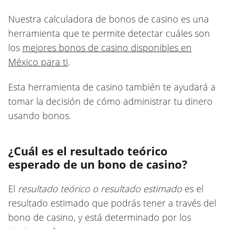
Nuestra calculadora de bonos de casino es una
herramienta que te permite detectar cuáles son
los
mejores bonos de casino disponibles en
México para ti
.
Esta herramienta de casino también te ayudará a
tomar la decisión de cómo administrar tu dinero
usando bonos.
¿Cuál es el resultado teórico
esperado de un bono de casino?
El
resultado teórico o resultado estimado
es
el
resultado estimado que podrás tener a través del
bono de casino, y está determinado por los