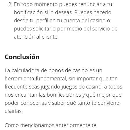
En todo momento puedes renunciar a tu
bonificación si lo deseas. Puedes hacerlo
desde tu perfil en tu cuenta del casino o
puedes solicitarlo por medio del servicio de
atención al cliente.
Conclusión
La calculadora de bonos de casino es un
herramienta fundamental, sin importar que tan
frecuente seas jugando juegos de casino, a todos
nos encantan las bonificaciones y qué mejor que
poder conocerlas y saber qué tanto te conviene
usarlas.
Como mencionamos anteriormente te