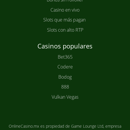
Casino en vivo
Slots que más pagan
Slots con alto RTP
Casinos populares
Bet365
Codere
Bodog
888
Vulkan Vegas
OnlineCasino.mx es propiedad de Game Lounge Ltd, empresa