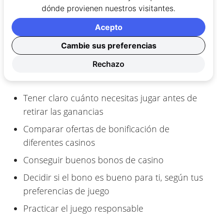
dónde provienen nuestros visitantes.
¿Por qué es importante una
Acepto
calculadora de bonos?
Cambie sus preferencias
Nuestra calculadora de condiciones de bonos te
Rechazo
beneficiará de la siguiente manera:
Tener claro cuánto necesitas jugar antes de
retirar las ganancias
Comparar ofertas de bonificación de
diferentes casinos
Conseguir buenos bonos de casino
Decidir si el bono es bueno para ti, según tus
preferencias de juego
Practicar el juego responsable