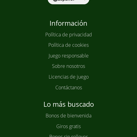
Información
Política de privacidad
Política de cookies
Juego responsable
Sobre nosotros
Licencias de juego
Contáctanos
Lo más buscado
Bonos de bienvenida
Giros gratis
Bonos sin rollover