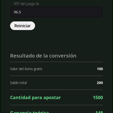
RTP del juego %
Reiniciar
Resultado de la conversión
Valor del bono gratis
100
Saldo total
200
Cantidad para apostar
1500
Ganancia teórica
148