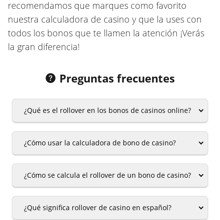
recomendamos que marques como favorito
nuestra calculadora de casino y que la uses con
todos los bonos que te llamen la atención ¡Verás
la gran diferencia!
Preguntas frecuentes
¿Qué es el rollover en los bonos de casinos online?
¿Cómo usar la calculadora de bono de casino?
¿Cómo se calcula el rollover de un bono de casino?
¿Qué significa rollover de casino en español?