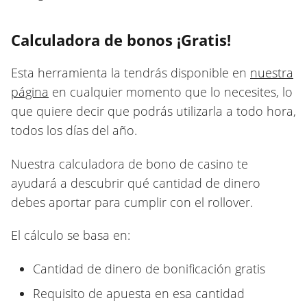
Calculadora de bonos ¡Gratis!
Esta herramienta la tendrás disponible en
nuestra
página
en cualquier momento que lo necesites, lo
que quiere decir que podrás utilizarla a todo hora,
todos los días del año.
Nuestra calculadora de bono de casino te
ayudará a descubrir qué cantidad de dinero
debes aportar para cumplir con el rollover.
El cálculo se basa en:
Cantidad de dinero de bonificación gratis
Requisito de apuesta en esa cantidad