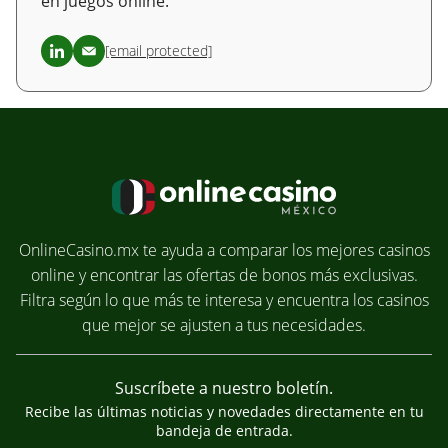
en juegos online.
[email protected]
OnlineCasino.mx te ayuda a comparar los mejores casinos
online y encontrar las ofertas de bonos más exclusivas.
Filtra según lo que más te interesa y encuentra los casinos
que mejor se ajusten a tus necesidades.
Suscríbete a nuestro boletín.
Recibe las últimas noticias y novedades directamente en tu
bandeja de entrada.