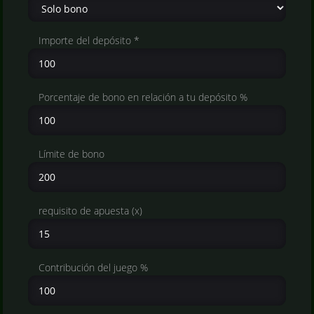
Importe del depósito *
Porcentaje de bono en relación a tu depósito %
Límite de bono
requisito de apuesta (x)
Contribución del juego %