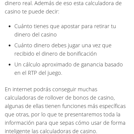
dinero real. Además de eso esta calculadora de
casino te puede decir:
Cuánto tienes que apostar para retirar tu
dinero del casino
Cuánto dinero debes jugar una vez que
recibido el dinero de bonificación
Un cálculo aproximado de ganancia basado
en el RTP del juego.
En internet podrás conseguir muchas
calculadoras de rollover de bonos de casino,
algunas de ellas tienen funciones más específicas
que otras, por lo que te presentaremos toda la
información para que sepas cómo usar de forma
inteligente las calculadoras de casino.