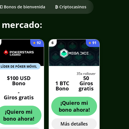
💵 Bonos de bienvenida
₿ Criptocasinos
l mercado:
92
91
6
LÍDER DE PÓKER MÓVIL
35x rollover
$100 USD
50
Bono
1 BTC
Giros
Bono
gratis
-
Giros gratis
¡Quiero mi
bono ahora!
¡Quiero mi
bono ahora!
Más detalles