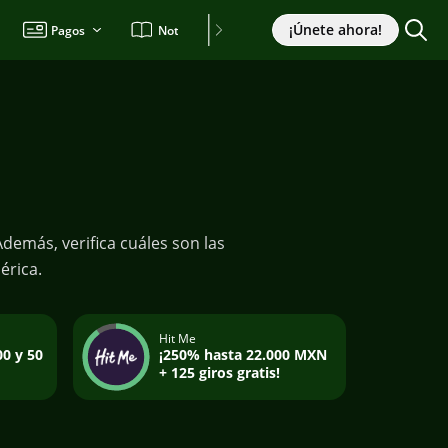
¡Únete ahora!
Pagos
Noticias
demás, verifica cuáles son las
érica.
Hit Me
0 y 50
¡250% hasta 22.000 MXN
+ 125 giros gratis!