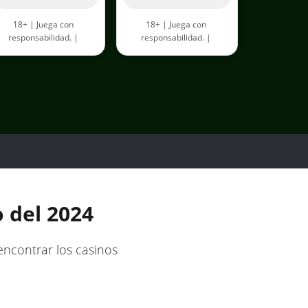
18+ | Juega con
18+ | Juega con
responsabilidad. |
responsabilidad. |
rsa.com/sostenibilidad/juego-
Cirsa.com/sostenibilidad/juego-
responsable
| Oferta de
responsable
| Bono de
bienvenida exclusiva de
bienvenida válido para
Winpot para jugadores
usuarios nuevos en México.
nuevos en México.
Depósito mínimo: 20 EUR.
pósito mínimo: $80 MXN.
Requisito de apuesta para
ollover: 30x. Bono válido
bono y giros gratis: 35x.
por 7 días desde su
Aplican términos y
reclamo. |
Aplican
condiciones generales. |
términos y condiciones
Aplican términos y
condiciones
 del 2024
encontrar los casinos