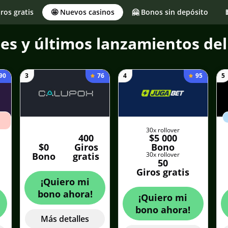
iros gratis
🤩 Nuevos casinos
🤗 Bonos sin depósito
es y últimos lanzamientos de
90
76
95
3
4
5
30x rollover
400
$5 000
$0
Giros
Bono
Bono
gratis
30x rollover
50
Giros gratis
¡Quiero mi
bono ahora!
¡Quiero mi
bono ahora!
Más detalles