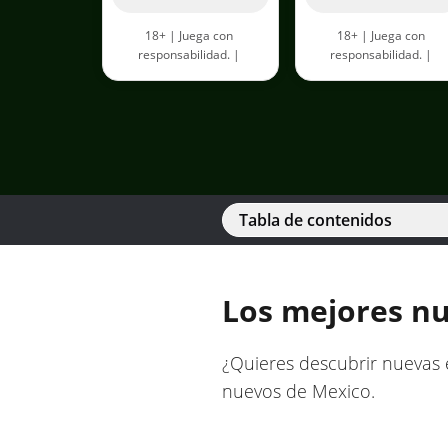
18+ | Juega con
18+ | Juega con
responsabilidad. |
responsabilidad. |
Cirsa.com/sostenibilidad/juego-
Cirsa.com/sostenibilidad/
responsable
| El depósito
responsable
| Oferta d
mínimo es de $20 USD. |
bienvenida exclusiva de
Aplican términos y
Betvip para jugadores
condiciones
nuevos en México.
Depósito mínimo: 200 MX
Rollover: 30x |
Aplican
términos y condiciones
Tabla de contenidos
Los mejores nu
¿Quieres descubrir nuevas 
nuevos de Mexico.