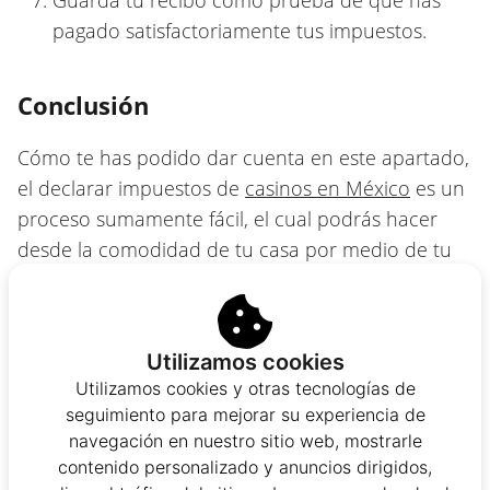
pagado satisfactoriamente tus impuestos.
Conclusión
Cómo te has podido dar cuenta en este apartado,
el declarar impuestos de
casinos en México
es un
proceso sumamente fácil, el cual podrás hacer
desde la comodidad de tu casa por medio de tu
móvil o computadora.
La mejor parte de todo es que exclusivamente los
Utilizamos cookies
jugadores que hayan tenido ganancias mayores a
Utilizamos cookies y otras tecnologías de
las 600.000 MXN son los que mandatoriamente
seguimiento para mejorar su experiencia de
deben realizar dicha declaración de impuestos.
navegación en nuestro sitio web, mostrarle
contenido personalizado y anuncios dirigidos,
Esperamos que esta información te haya sido de