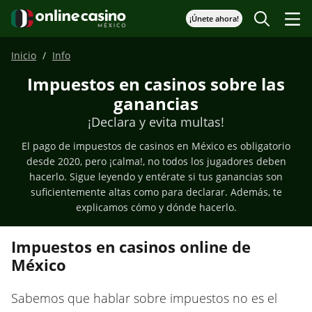
¡Únete ahora!
Inicio
Info
Impuestos en casinos sobre las
ganancias
¡Declara y evita multas!
El pago de impuestos de casinos en México es obligatorio
desde 2020, pero ¡calma!, no todos los jugadores deben
hacerlo. Sigue leyendo y entérate si tus ganancias son
suficientemente altas como para declarar. Además, te
explicamos cómo y dónde hacerlo.
Impuestos en casinos online de
México
Sabemos que hablar sobre impuestos no es el