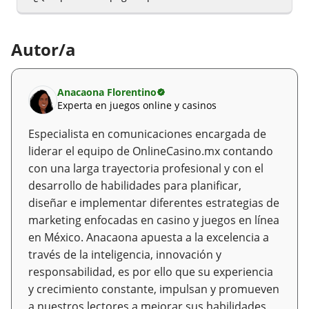
Autor/a
Anacaona Florentino
Experta en juegos online y casinos
Especialista en comunicaciones encargada de
liderar el equipo de OnlineCasino.mx contando
con una larga trayectoria profesional y con el
desarrollo de habilidades para planificar,
diseñar e implementar diferentes estrategias de
marketing enfocadas en casino y juegos en línea
en México. Anacaona apuesta a la excelencia a
través de la inteligencia, innovación y
responsabilidad, es por ello que su experiencia
y crecimiento constante, impulsan y promueven
a nuestros lectores a mejorar sus habilidades