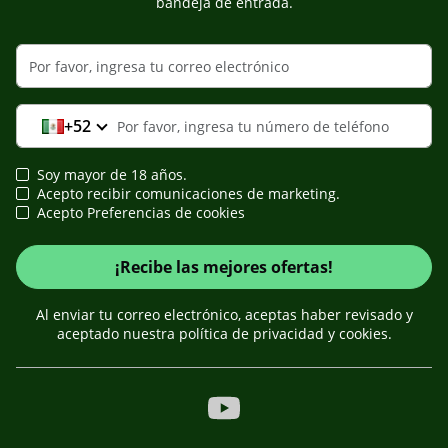
bandeja de entrada.
+52
Soy mayor de 18 años.
Acepto recibir comunicaciones de marketing.
Acepto Preferencias de cookies
¡Recibe las mejores ofertas!
Al enviar tu correo electrónico, aceptas haber revisado y
aceptado nuestra política de privacidad y cookies.