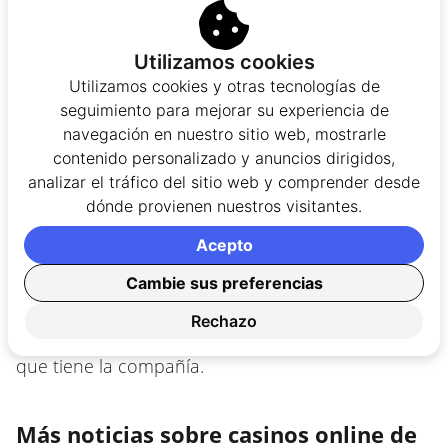
Utilizamos cookies
Utilizamos cookies y otras tecnologías de
seguimiento para mejorar su experiencia de
Este ingreso de casi 162 millones de dólares
navegación en nuestro sitio web, mostrarle
representará un aumento del 7% en referencia a
contenido personalizado y anuncios dirigidos,
la perspectiva que se tenía anteriormente. Este
analizar el tráfico del sitio web y comprender desde
resultado les deja un buen sabor de boca,
dónde provienen nuestros visitantes.
especialmente después de haber disminuido el
Acepto
presupuesto en marketing. El resultado se ha
obtenido gracias al gran trabajo, pero también al
Cambie sus preferencias
gran reconocimiento de la marca, la mejora en
Rechazo
productos y servicios y a los distinguidos clientes
que tiene la compañía.
Más noticias sobre casinos online de