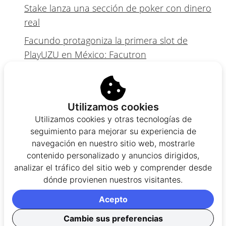
Stake lanza una sección de poker con dinero
real
Facundo protagoniza la primera slot de
PlayUZU en México: Facutron
Cómo participar en los torneos gratis de
Pragmatic Play
Social Tournaments de Pragmatic Play:
Utilizamos cookies
compite gratis con jugadores de
Utilizamos cookies y otras tecnologías de
seguimiento para mejorar su experiencia de
Latinoamérica
navegación en nuestro sitio web, mostrarle
contenido personalizado y anuncios dirigidos,
¡Sé el primero en enterarte de todas
analizar el tráfico del sitio web y comprender desde
las noticias y ofertas de casinos!
dónde provienen nuestros visitantes.
Acepto
¡Suscríbete a nuestra newsletter y recibe las
Cambie sus preferencias