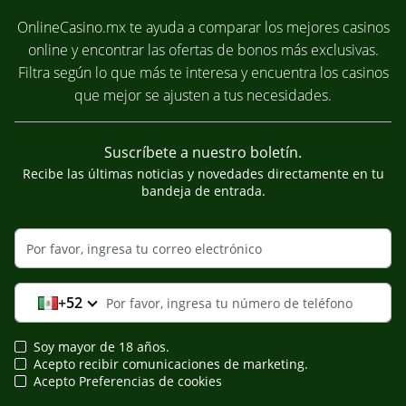
OnlineCasino.mx te ayuda a comparar los mejores casinos
online y encontrar las ofertas de bonos más exclusivas.
Filtra según lo que más te interesa y encuentra los casinos
que mejor se ajusten a tus necesidades.
Suscríbete a nuestro boletín.
Recibe las últimas noticias y novedades directamente en tu
bandeja de entrada.
+52
Soy mayor de 18 años.
Acepto recibir comunicaciones de marketing.
Acepto Preferencias de cookies