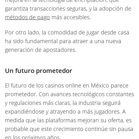
garantiza transacciones seguras, y la adopción de
métodos de pago
más accesibles.
Por otro lado, la comodidad de jugar desde casa
ha sido fundamental para atraer a una nueva
generación de apostadores.
Un futuro prometedor
El futuro de los casinos online en México parece
prometedor. Con avances tecnológicos constantes
y regulaciones más claras, la industria seguirá
expandiéndose y atrayendo a más jugadores. A
medida que las plataformas mejoran su oferta, es
probable que este crecimiento continúe sin pausa
en los próximos años.