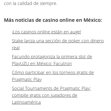
con la calidad de siempre.
Más noticias de casino online en México:
¡Los casinos online están en auge!
Stake lanza una sección de poker con dinero
real
Facundo protagoniza la primera slot de
PlayUZU en México: Facutron
Cómo participar en los torneos gratis de
Pragmatic Play
Social Tournaments de Pragmatic Play:
compite gratis con jugadores de
Latinoamérica