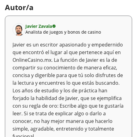
Autor/a
Javier Zavala
Analista de juegos y bonos de casino
Javier es un escritor apasionado y empedernido
que encontró el lugar al que pertenece aquí en
OnlineCasino.mx. La función de Javier es la de
compartir su conocimiento de manera eficaz,
concisa y digerible para que tú solo disfrutes de
la lectura y encuentres lo que estás buscando.
Los años de estudio y los de práctica han
forjado la habilidad de Javier, que se ejemplifica
con su regla de oro: Escribe algo que te gustaría
leer. Si se trata de explicar algo o darlo a
conocer, no hay mejor manera que hacerlo
simple, agradable, entretenido y totalmente
funcional.