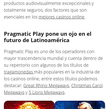
productos audiovisualmente excepcionales y
totalmente seguros, dos factores que son
esenciales en los
mejores casinos online
.
Pragmatic Play pone un ojo en el
futuro de Latinoamérica
Pragmatic Play es uno de los operadores con
mayor trascendencia mundial y cuenta dentro de
su repertorio con algunos de los títulos de
tragamonedas
más populares en la industria de
los casinos online, entre estos títulos podemos
destacar:
Great Rhino Megaways
,
Christmas Carol
Megaways
y
5 Lions Megaways
.