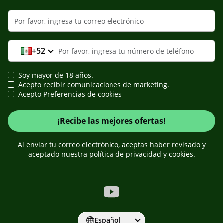
+52
Soy mayor de 18 años.
Acepto recibir comunicaciones de marketing.
Acepto Preferencias de cookies
¡Recibe las mejores ofertas!
Al enviar tu correo electrónico, aceptas haber revisado y
aceptado nuestra política de privacidad y cookies.
Español