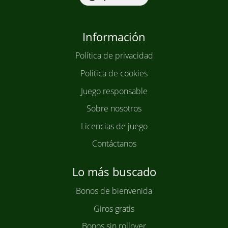
Información
Política de privacidad
Política de cookies
Juego responsable
Sobre nosotros
Licencias de juego
Contáctanos
Lo más buscado
Bonos de bienvenida
Giros gratis
Bonos sin rollover