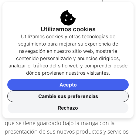
de lo que apunta será un excelente año para la
compañía desarrolladora.
Utilizamos cookies
Utilizamos cookies y otras tecnologías de
seguimiento para mejorar su experiencia de
navegación en nuestro sitio web, mostrarle
contenido personalizado y anuncios dirigidos,
analizar el tráfico del sitio web y comprender desde
dónde provienen nuestros visitantes.
Con la imponente y constante firma de acuerdos
Acepto
entre Pragmatic Play y operadores de la región,
Cambie sus preferencias
pronto se estará dando a conocer esta empresa
desarrolladora en todos los mercados más
Rechazo
importantes y estaremos presenciando que es lo
que se tiene guardado bajo la manga con la
presentación de sus nuevos productos y servicios