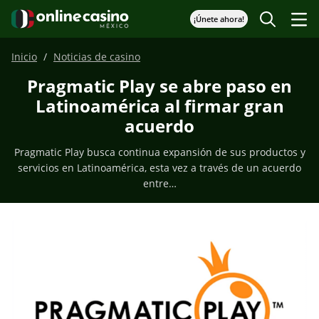
¡Únete ahora!
Inicio
Noticias de casino
Pragmatic Play se abre paso en
Latinoamérica al firmar gran
acuerdo
Pragmatic Play busca continua expansión de sus productos y
servicios en Latinoamérica, esta vez a través de un acuerdo
entre…