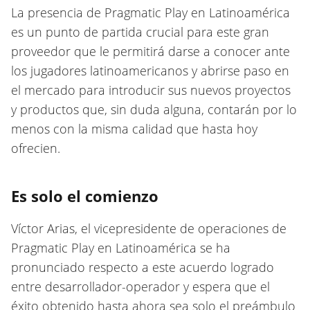
La presencia de Pragmatic Play en Latinoamérica
es un punto de partida crucial para este gran
proveedor que le permitirá darse a conocer ante
los jugadores latinoamericanos y abrirse paso en
el mercado para introducir sus nuevos proyectos
y productos que, sin duda alguna, contarán por lo
menos con la misma calidad que hasta hoy
ofrecien.
Es solo el comienzo
Víctor Arias, el vicepresidente de operaciones de
Pragmatic Play en Latinoamérica se ha
pronunciado respecto a este acuerdo logrado
entre desarrollador-operador y espera que el
éxito obtenido hasta ahora sea solo el preámbulo