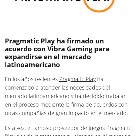
Pragmatic Play ha firmado un
acuerdo con Vibra Gaming para
expandirse en el mercado
latinoamericano
En los años recientes
Pragmatic Play
ha
comenzado a atender las necesidades del
mercado latinoamericano y ha decidido trabajar
en el proceso mediante la firma de acuerdos con
otras compañías de gran impacto en el mercado.
Esta vez, el famoso proveedor de juegos Pragmatic