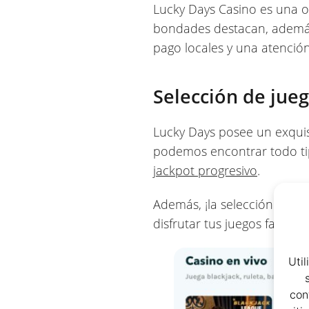
Lucky Days Casino es una o
bondades destacan, además
pago locales y una atención 
Selección de jue
Lucky Days posee un exquisi
podemos encontrar todo t
jackpot progresivo
.
Además, ¡la selección de
ca
disfrutar tus juegos favorit
Uti
con