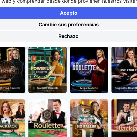
io web y comprender desde dónde provienen nuestros visitan
Acepto
Cambie sus preferencias
Rechazo