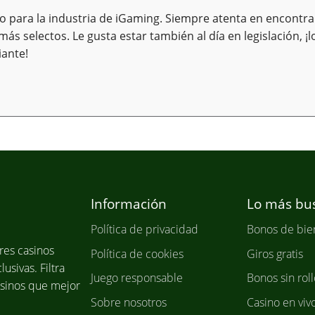
o para la industria de iGaming. Siempre atenta en encontra
más selectos. Le gusta estar también al día en legislación, 
iante!
Información
Lo más bu
Política de privacidad
Bonos de bie
res casinos
Política de cookies
Giros gratis
usivas. Filtra
Juego responsable
Bonos sin rol
asinos que mejor
Sobre nosotros
Casino en viv