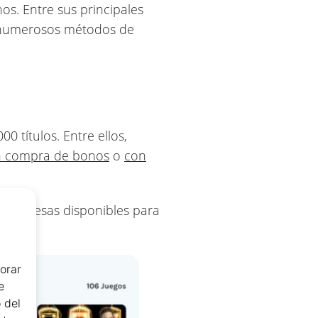
s. Entre sus principales
, numerosos métodos de
 títulos. Entre ellos,
on compra de bonos
o
con
 100 mesas disponibles para
t
…
orar
e
 del