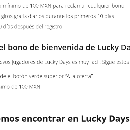
to mínimo de 100 MXN para reclamar cualquier bono
giros gratis diarios durante los primeros 10 días
0 días después del registro
l bono de bienvenida de Lucky D
evos jugadores de Lucky Days es muy fácil. Sigue estos
e el botón verde superior “A la oferta”
ínimo de 100 MXN
mos encontrar en Lucky Days