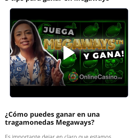
¿Cómo puedes ganar en una
tragamonedas Megaways?
Es importante dejar en claro que estamos