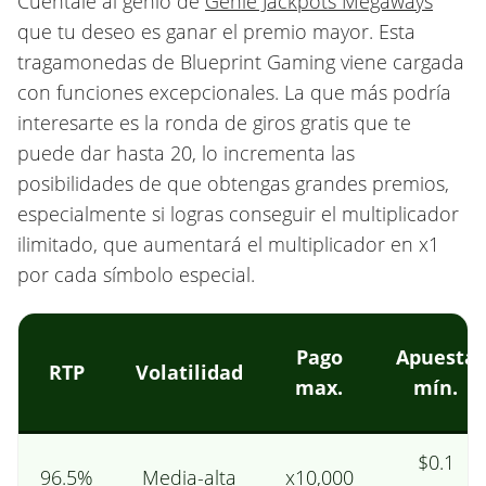
Cuéntale al genio de
Genie Jackpots Megaways
que tu deseo es ganar el premio mayor. Esta
tragamonedas de Blueprint Gaming viene cargada
con funciones excepcionales. La que más podría
interesarte es la ronda de giros gratis que te
puede dar hasta 20, lo incrementa las
posibilidades de que obtengas grandes premios,
especialmente si logras conseguir el multiplicador
ilimitado, que aumentará el multiplicador en x1
por cada símbolo especial.
Pago
Apuesta
RTP
Volatilidad
max.
mín.
$0.1
96.5%
Media-alta
x10,000