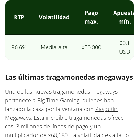
Pago
Apuesta
RTP
Volatilidad
max.
mín.
$0.1
96.6%
Media-alta
x50,000
USD
Las últimas tragamonedas megaways
Una de las
nuevas tragamonedas
megaways
pertenece a Big Time Gaming, quiénes han
lanzado la casa por la ventana con
Rasputin
Megaways
. Esta increíble tragamonedas ofrece
casi 3 millones de líneas de pago y un
multiplicador de x68,180. La volatilidad es alta, lo