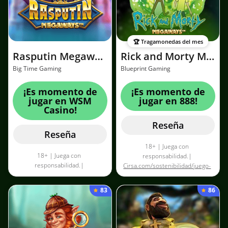
🏆 Tragamonedas del mes
Rasputin Megaways
Rick and Morty Megaways
Big Time Gaming
Blueprint Gaming
¡Es momento de
¡Es momento de
jugar en WSM
jugar en 888!
Casino!
Reseña
Reseña
18+ | Juega con
18+ | Juega con
responsabilidad.|
responsabilidad.|
Cirsa.com/sostenibilidad/juego-
Cirsa.com/sostenibilidad/juego-
responsable
| Oferta de
responsable
| Bono de
bienvenida exclusiva de 888
83
86
bienvenida exclusivo de WSM
casino para jugadores nuevos en
para jugadores nuevos en
México. Depósito mínimo: 10
México. Depósito mínimo $10.
USD. Rollover: 40x. Bono válido
Rollover 60x.|
Aplican términos y
por 90 días desde su reclamo|