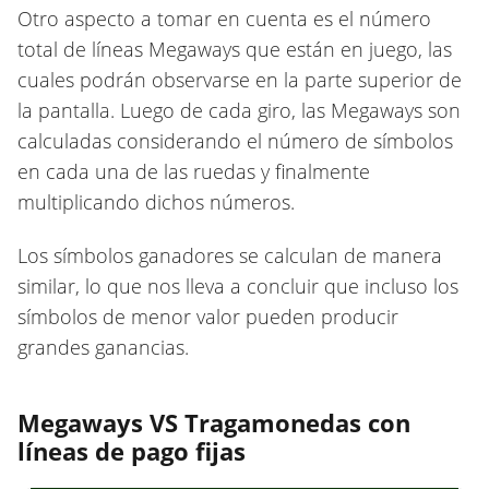
Otro aspecto a tomar en cuenta es el número
total de líneas Megaways que están en juego, las
cuales podrán observarse en la parte superior de
la pantalla. Luego de cada giro, las Megaways son
calculadas considerando el número de símbolos
en cada una de las ruedas y finalmente
multiplicando dichos números.
Los símbolos ganadores se calculan de manera
similar, lo que nos lleva a concluir que incluso los
símbolos de menor valor pueden producir
grandes ganancias.
Megaways VS Tragamonedas con
líneas de pago fijas