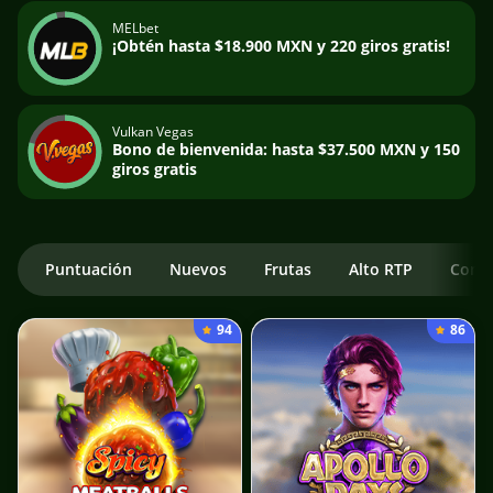
MELbet
¡Obtén hasta $18.900 MXN y 220 giros gratis!
Vulkan Vegas
Bono de bienvenida: hasta $37.500 MXN y 150
giros gratis
Puntuación
Nuevos
Frutas
Alto RTP
Comp
94
86