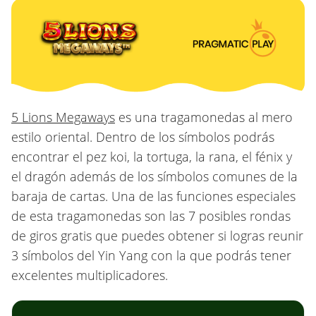
5 Lions Megaways
es una tragamonedas al mero
estilo oriental. Dentro de los símbolos podrás
encontrar el pez koi, la tortuga, la rana, el fénix y
el dragón además de los símbolos comunes de la
baraja de cartas. Una de las funciones especiales
de esta tragamonedas son las 7 posibles rondas
de giros gratis que puedes obtener si logras reunir
3 símbolos del Yin Yang con la que podrás tener
excelentes multiplicadores.