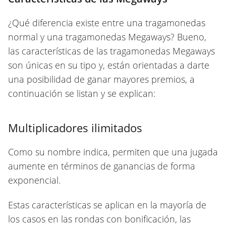
¿Qué diferencia existe entre una tragamonedas
normal y una tragamonedas Megaways? Bueno,
las características de las tragamonedas Megaways
son únicas en su tipo y, están orientadas a darte
una posibilidad de ganar mayores premios, a
continuación se listan y se explican:
Multiplicadores ilimitados
Como su nombre indica, permiten que una jugada
aumente en términos de ganancias de forma
exponencial.
Estas características se aplican en la mayoría de
los casos en las rondas con bonificación, las