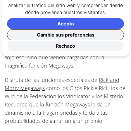
analizar el tráfico del sitio web y comprender desde
dónde provienen nuestros visitantes.
Acepto
Probablemente una de las series más vistas y
Cambie sus preferencias
aclamadas en los últimos años. Rick and Morty
Rechazo
hacen su aparición en las tragamonedas pero no
solo eso, sino que vienen cargadas con la
magnífica función Megaways.
Disfruta de las funciones especiales de
Rick and
Morty Megaways
como los Giros Pickle Rick, los de
Wild de la Federación los Vindicator y los Misterio.
Recuerda que la función Megaways le da un
dinamismo a la tragamonedas y te da altas
probabilidades de ganar un gran premio.