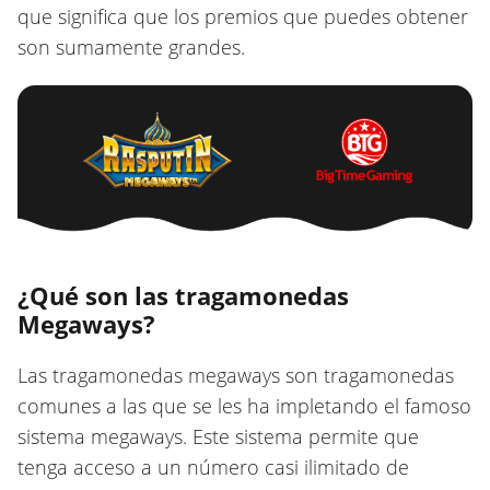
que significa que los premios que puedes obtener
son sumamente grandes.
¿Qué son las tragamonedas
Megaways?
Las tragamonedas megaways son tragamonedas
comunes a las que se les ha impletando el famoso
sistema megaways. Este sistema permite que
tenga acceso a un número casi ilimitado de