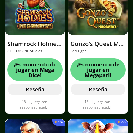
condiciones
Aplican términos y condiciones
Shamrock Holmes Megaways
Gonzo’s Quest Megaways
ALL FOR ONE Studios
Red Tiger
¡Es momento de
¡Es momento de
jugar en Mega
jugar en
Dice!
Megapari!
Reseña
Reseña
18+ | Juega con
18+ | Juega con
responsabilidad.|
responsabilidad.|
Cirsa.com/sostenibilidad/juego-
Cirsa.com/sostenibilidad/juego-
responsable
| Disponible solo
responsable
| Disponible solo
94
83
para residentes de México.
para residentes de México.
Depósito mínimo: 20 EUR. Bono
Depósito mínimo: 5 EUR. Bono