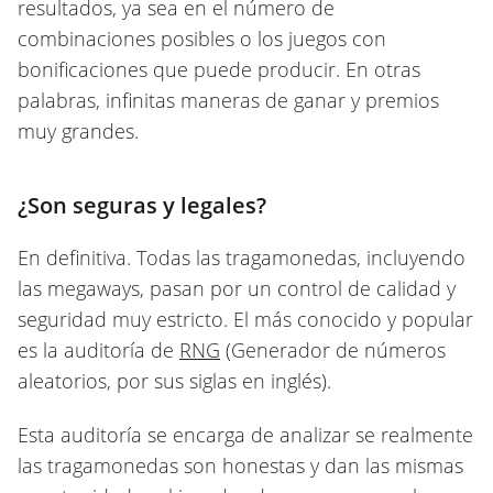
resultados, ya sea en el número de
combinaciones posibles o los juegos con
bonificaciones que puede producir. En otras
palabras, infinitas maneras de ganar y premios
muy grandes.
¿Son seguras y legales?
En definitiva. Todas las tragamonedas, incluyendo
las megaways, pasan por un control de calidad y
seguridad muy estricto. El más conocido y popular
es la auditoría de
RNG
(Generador de números
aleatorios, por sus siglas en inglés).
Esta auditoría se encarga de analizar se realmente
las tragamonedas son honestas y dan las mismas