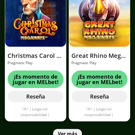
válido por 7 días desde su
válido por 7 días desde su
reclamo.|
Aplican términos y
reclamo.|
Aplican términos y
condiciones
condiciones
Christmas Carol Megaways
Great Rhino Megaways
Pragmatic Play
Pragmatic Play
¡Es momento de
¡Es momento de
jugar en MELbet!
jugar en MELbet!
Reseña
Reseña
18+ | Juega con
18+ | Juega con
responsabilidad.|
responsabilidad.|
Cirsa.com/sostenibilidad/juego-
Cirsa.com/sostenibilidad/juego-
responsable
| Disponible solo
responsable
| Disponible solo
para residentes de México.
para residentes de México.
Ver más