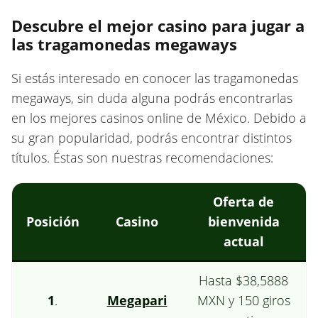
Descubre el mejor casino para jugar a
las tragamonedas megaways
Si estás interesado en conocer las tragamonedas
megaways, sin duda alguna podrás encontrarlas
en los mejores casinos online de México. Debido a
su gran popularidad, podrás encontrar distintos
títulos. Éstas son nuestras recomendaciones:
Oferta de
Posición
Casino
bienvenida
actual
Hasta $38,5888
1
.
Megapari
MXN y 150 giros