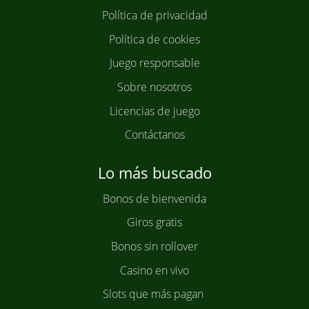
Política de privacidad
Política de cookies
Juego responsable
Sobre nosotros
Licencias de juego
Contáctanos
Lo más buscado
Bonos de bienvenida
Giros gratis
Bonos sin rollover
Casino en vivo
Slots que más pagan