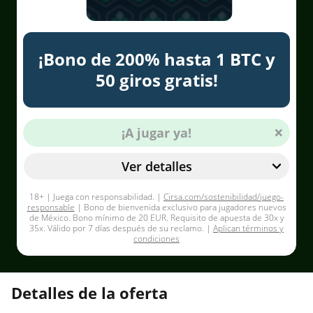
¡Bono de 200% hasta 1 BTC y
50 giros gratis!
¡A jugar ya!
Ver detalles
18+ | Juega con responsabilidad. |
Cirsa.com/sostenibilidad/juego-
responsable
| Bono de bienvenida exclusivo para jugadores nuevos
de México. Bono mínimo de 20 EUR. Requisito de apuesta de 30x y
35x. Válido por 7 días después de su reclamo. |
Aplican términos y
condiciones
Detalles de la oferta