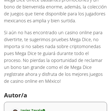
bono de bienvenida enorme, además, la colección
de juegos que tiene disponible para los jugadores
mexicanos es amplia y bien surtida.
Si aún no has encontrado un casino online para
divertirte, te sugerimos pruebes Mega Dice, no
importa si no sabes nada sobre criptomonedas
pues Mega Dice te guiará durante todo el
proceso. No pierdas la oportunidad de reclamar
un bono tan grande como el de Mega Dice
¡regístrate ahora y disfruta de los mejores juegos
de casino online en México!
Autor/a
Javier Zavala