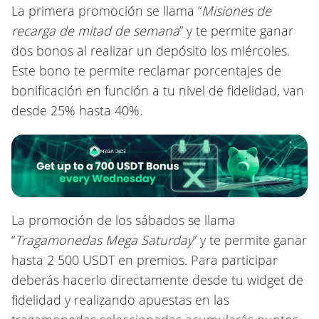
La primera promoción se llama “
Misiones de
recarga de mitad de semana
” y te permite ganar
dos bonos al realizar un depósito los miércoles.
Este bono te permite reclamar porcentajes de
bonificación en función a tu nivel de fidelidad, van
desde 25% hasta 40%.
La promoción de los sábados se llama
“
Tragamonedas Mega Saturday
” y te permite ganar
hasta 2 500 USDT en premios. Para participar
deberás hacerlo directamente desde tu widget de
fidelidad y realizando apuestas en las