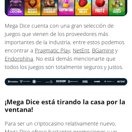
Mega Dice cuenta con una gran selección de
juegos que vienen de los proveedores más
importantes de la industria, entre estos podemos
encontrar a
Pragmatic Play
,
NetEnt
,
BGaming
y
Endorphina
. No está demás mencionarte que
todos los juegos son totalmente seguros y justos.
¡Mega Dice está tirando la casa por la
ventana!
Para ser un criptocasino relativamente nuevo,
Mega Dice ofrece bastantes promociones y un