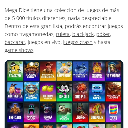
Mega Dice tiene una colección de juegos de más
de 5 000 títulos diferentes, nada despreciable.
Dentro de esta gran lista, podrás encontrar juegos
como tragamonedas,
ruleta
,
blackjack
,
póker
,
baccarat
, juegos en vivo,
juegos crash
y hasta
game shows
.