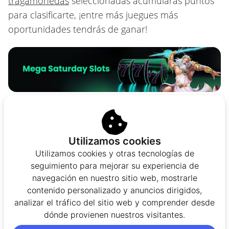
tragamonedas
seleccionadas acumularás puntos
para clasificarte, ¡entre más juegues más
oportunidades tendrás de ganar!
La promoción de los domingos se llama “
Mega
Live Casino Sundays
” y de funciona de una
manera similar a la promoción del sábado con la
Utilizamos cookies
diferencia de que aplica solo para
juegos de
Utilizamos cookies y otras tecnologías de
casino en vivo
. Podrás unirte a este minitorneo
seguimiento para mejorar su experiencia de
navegación en nuestro sitio web, mostrarle
semanal directamente en tu widget de fidelidad.
contenido personalizado y anuncios dirigidos,
analizar el tráfico del sitio web y comprender desde
dónde provienen nuestros visitantes.