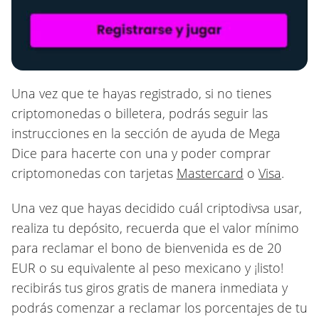
Una vez que te hayas registrado, si no tienes
criptomonedas o billetera, podrás seguir las
instrucciones en la sección de ayuda de Mega
Dice para hacerte con una y poder comprar
criptomonedas con tarjetas
Mastercard
o
Visa
.
Una vez que hayas decidido cuál criptodivsa usar,
realiza tu depósito, recuerda que el valor mínimo
para reclamar el bono de bienvenida es de 20
EUR o su equivalente al peso mexicano y ¡listo!
recibirás tus giros gratis de manera inmediata y
podrás comenzar a reclamar los porcentajes de tu