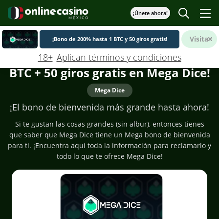
¡Únete ahora!
Inicio
Ofertas de casino
Visita
¡Bono de 200% hasta 1 BTC y 50 giros gratis!
¡Gigante bono del 200% hasta 1
18+
Aplican términos y condiciones
BTC + 50 giros gratis en Mega Dice!
Mega Dice
¡El bono de bienvenida más grande hasta ahora!
Si te gustan las cosas grandes (sin albur), entonces tienes
que saber que Mega Dice tiene un Mega bono de bienvenida
para ti. ¡Encuentra aquí toda la información para reclamarlo y
todo lo que te ofrece Mega Dice!