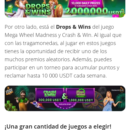
Por otro lado, está el
Drops & Wins
del juego
Mega Wheel Madness y Crash & Win. Al igual que
con las tragamonedas, al jugar en estos juegos
tienes la oportunidad de recibir uno de los
muchos premios aleatorios. Además, puedes
participar en un torneo para acumular puntos y
reclamar hasta 10 000 USDT cada semana.
¡Una gran cantidad de juegos a elegir!