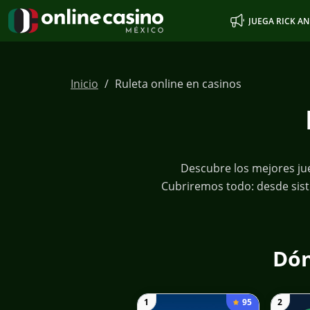
JUEGA RICK A
Inicio
Ruleta online en casinos
Descubre los mejores jue
Cubriremos todo: desde siste
Dón
95
1
2