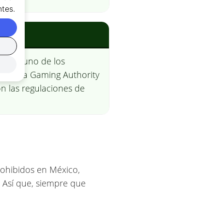
tes.
 de alguno de los
a Malta Gaming Authority
on las regulaciones de
rohibidos en México,
. Así que, siempre que