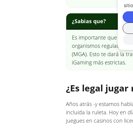
sit
¿Sabias que?
Es importante que los ju
organismos reguladores 
(MGA). Esto te dará la tr
iGaming más estrictas.
¿Es legal jugar
Años atrás -y estamos habl
incluida la ruleta. Hoy en
juegues en casinos con licen