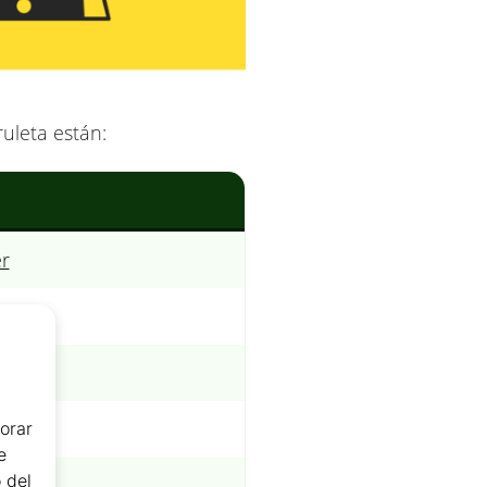
uleta están:
r
rys
lla
no
orar
e
 del
no