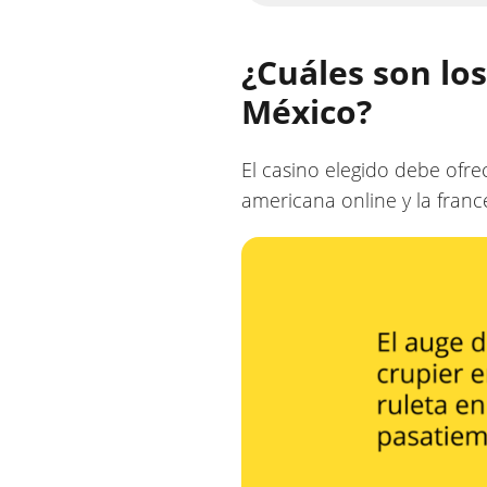
¿Cuáles son los
México?
El casino elegido debe ofr
americana online y la franc