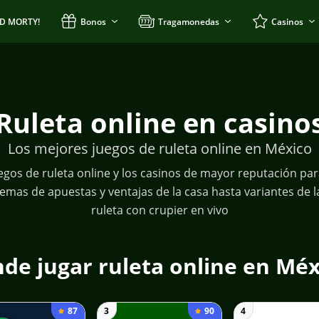
ND MORTY!
Bonos
Tragamonedas
Casinos
Ruleta online en casino
Los mejores juegos de ruleta online en México
gos de ruleta online y los casinos de mayor reputación para
mas de apuestas y ventajas de la casa hasta variantes de la 
ruleta con crupier en vivo
de jugar ruleta online en Méx
87
90
3
4