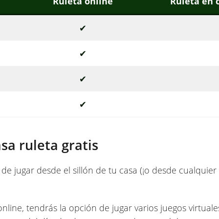
Ruleta online
Ruleta en 
✔
✔
✔
✔
sa ruleta gratis
 jugar desde el sillón de tu casa (¡o desde cualquier
online, tendrás la opción de jugar varios juegos virtual