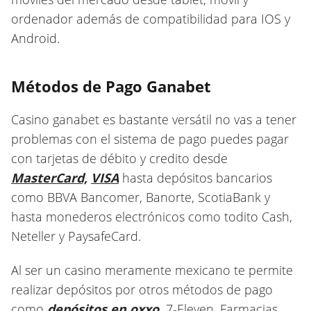
ordenador además de compatibilidad para IOS y
Android.
Métodos de Pago Ganabet
Casino ganabet es bastante versátil no vas a tener
problemas con el sistema de pago puedes pagar
con tarjetas de débito y credito desde
MasterCard,
VISA
hasta depósitos bancarios
como BBVA Bancomer, Banorte, ScotiaBank y
hasta monederos electrónicos como todito Cash,
Neteller y PaysafeCard.
Al ser un casino meramente mexicano te permite
realizar depósitos por otros métodos de pago
como
depósitos en oxxo,
7-Eleven, Farmacias