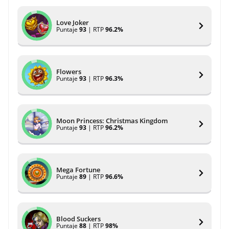
Love Joker
Puntaje
93
| RTP
96.2%
Flowers
Puntaje
93
| RTP
96.3%
Moon Princess: Christmas Kingdom
Puntaje
93
| RTP
96.2%
Mega Fortune
Puntaje
89
| RTP
96.6%
Blood Suckers
Puntaje
88
| RTP
98%