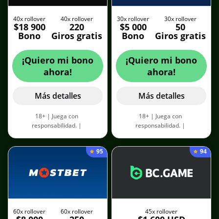
40x rollover
40x rollover
30x rollover
30x rollover
$18 900
220
$5 000
50
Bono
Giros gratis
Bono
Giros gratis
¡Quiero mi bono
¡Quiero mi bono
ahora!
ahora!
Más detalles
Más detalles
18+ | Juega con
18+ | Juega con
responsabilidad. |
responsabilidad. |
Cirsa.com/sostenibilidad/juego-
Cirsa.com/sostenibilidad/juego-
responsable
| Disponible solo
responsable
| El depósito
95
94
para residentes de México.
mínimo es de $100. Tienes 15
Depósito mínimo: 180 MXN.
días para usar el bono. |
Aplican
Bono válido por 7 días desde su
términos y condiciones
reclamo. |
Aplican términos y
condiciones
60x rollover
60x rollover
45x rollover