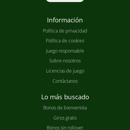
Información
Política de privacidad
Política de cookies
Juego responsable
Sobre nosotros
Licencias de juego
Contáctanos
Lo más buscado
Bonos de bienvenida
Giros gratis
Bonos sin rollover