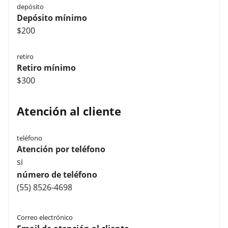
depósito
Depósito mínimo
$200
retiro
Retiro mínimo
$300
Atención al cliente
teléfono
Atención por teléfono
si
número de teléfono
(55) 8526-4698
Correo electrónico