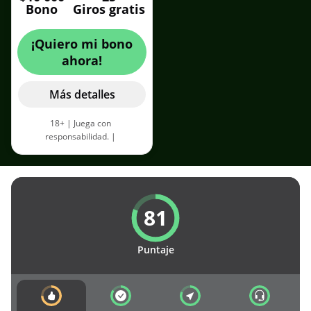
Bono
Giros gratis
¡Quiero mi bono
ahora!
Más detalles
18+ | Juega con
responsabilidad. |
Cirsa.com/sostenibilidad/juego-
responsable
| Oferta de
bienvenida exclusiva de Betsson
para jugadores nuevos en
México. Depósito mínimo: 100
81
MXN. Rollover: 35x. Bono válido
por 10 días desde su reclamo. |
Aplican términos y condiciones
Puntaje