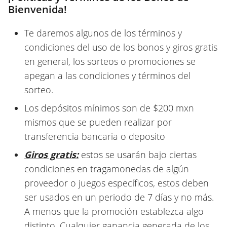
Bienvenida!
Te daremos algunos de los términos y
condiciones del uso de los bonos y giros gratis
en general, los sorteos o promociones se
apegan a las condiciones y términos del
sorteo.
Los depósitos mínimos son de $200 mxn
mismos que se pueden realizar por
transferencia bancaria o deposito
Giros gratis
:
estos se usarán bajo ciertas
condiciones en tragamonedas de algún
proveedor o juegos específicos, estos deben
ser usados en un periodo de 7 días y no más.
A menos que la promoción establezca algo
distinto. Cualquier ganancia generada de los