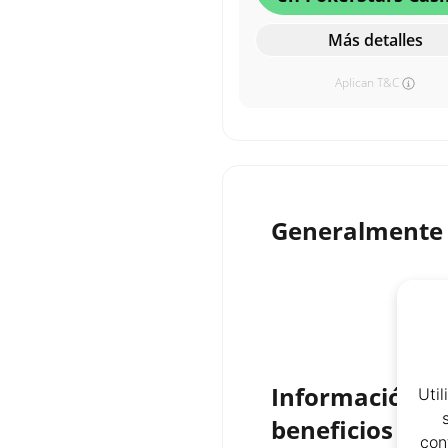
Más detalles
Aplican T&C
Generalmente
Información s
Uti
beneficios
con