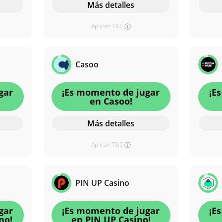
Más detalles
Aplican T&C
Casoo
gar
¡Es momento de jugar
¡E
en Casoo!
Más detalles
Aplican T&C
PIN UP Casino
gar
¡Es momento de jugar
¡E
no!
en PIN UP Casino!