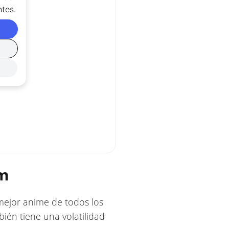
tes.
om
mejor anime de todos los
ién tiene una volatilidad