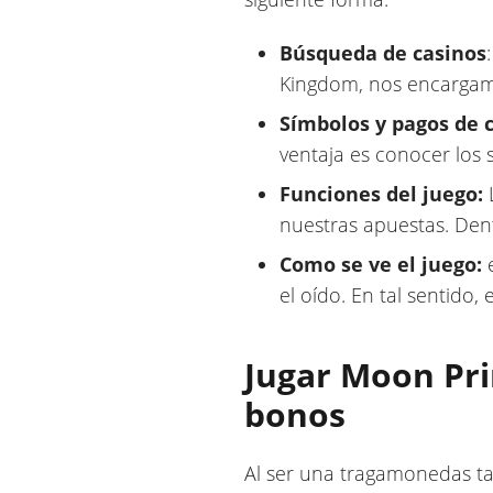
Búsqueda de casinos
Kingdom, nos encargamo
Símbolos y pagos de 
ventaja es conocer los s
Funciones del juego:
L
nuestras apuestas. Dentr
Como se ve el juego:
e
el oído. En tal sentido,
Jugar Moon Pri
bonos
Al ser una tragamonedas tan