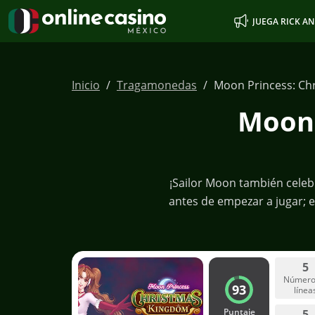
JUEGA RICK A
Inicio
Tragamonedas
Moon Princess: Ch
Moon 
¡Sailor Moon también celeb
antes de empezar a jugar; e
5
Número
93
línea
Puntaje
5