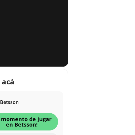
 acá
Betsson
s momento de jugar
en Betsson!