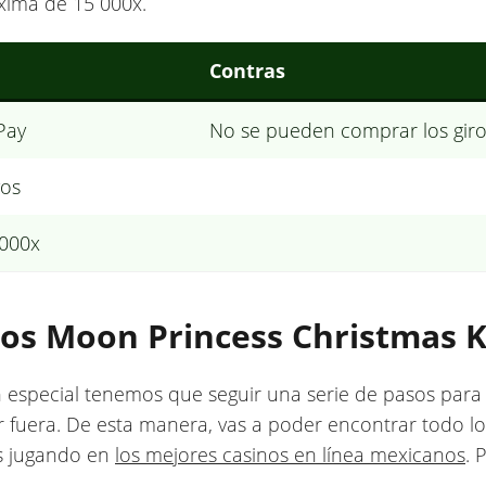
xima de 15 000x.
Contras
Pay
No se pueden comprar los giros
vos
000x
s Moon Princess Christmas 
especial tenemos que seguir una serie de pasos para
or fuera. De esta manera, vas a poder encontrar todo l
s jugando en
los mejores casinos en línea mexicanos
. 