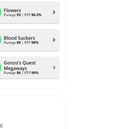
Flowers
Puntaje
93
| RTP
96.3%
Blood Suckers
Puntaje
88
| RTP
98%
Gonzo’s Quest
Megaways
Puntaje
86
| RTP
96%
m/