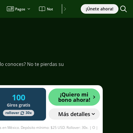
¡Únete ahora!
Pagos
Noticias
 lo conoces? No te pierdas su
¡Quiero mi
100
bono ahora!
Giros gratis
rollover
30x
Más detalles
s en México. Depósito mínimo: $25 USD. Rollover: 30x. | O |