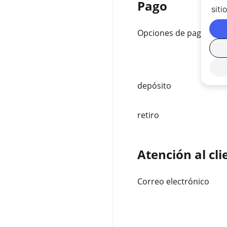
Pago
sit
Opciones de pago
depósito
retiro
Atención al cli
Correo electrónico