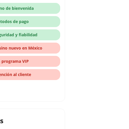
no de bienvenida
todos de pago
guridad y fiabilidad
sino nuevo en México
n programa VIP
ención al cliente
s