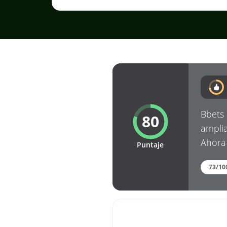
Bbets 
80
amplia
Ahora 
Puntaje
73/10