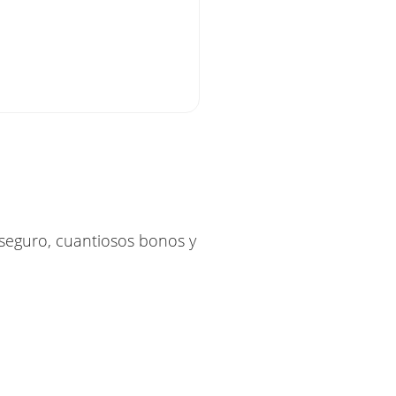
 seguro, cuantiosos bonos y