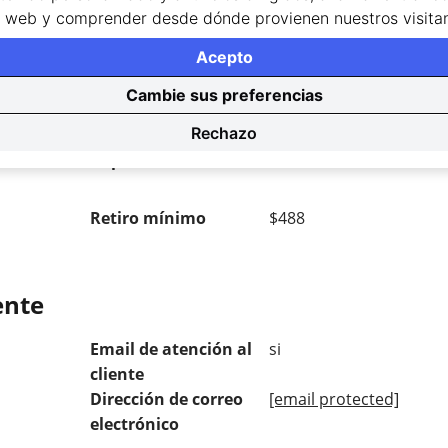
io web y comprender desde dónde provienen nuestros visitan
Acepto
Bank Transfer
EntroPay
MasterCard
Cambie sus preferencias
PaySafeCard
Skrill
Trustly
VISA
Rechazo
Depósito mínimo
$488
Retiro mínimo
$488
ente
Email de atención al
si
cliente
Dirección de correo
[email protected]
electrónico