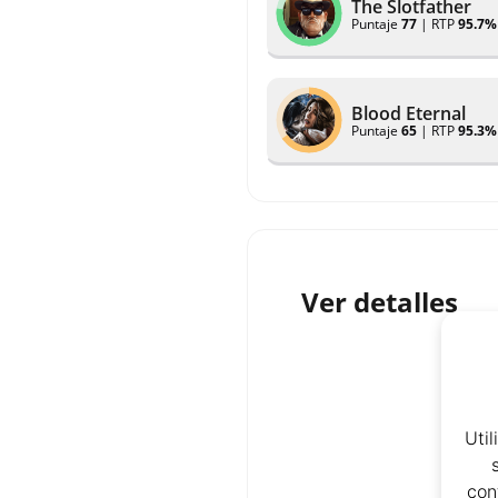
The Slotfather
Puntaje
77
| RTP
95.7%
Blood Eternal
Puntaje
65
| RTP
95.3%
Ver detalles
Uti
con