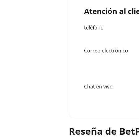
Atención al cli
teléfono
Correo electrónico
Chat en vivo
Reseña de Bet