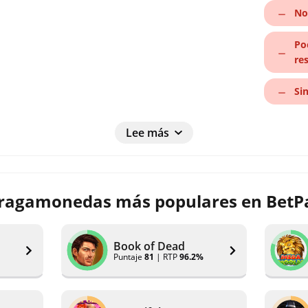
No
Po
re
Si
Lee más
ragamonedas más populares en BetP
Book of Dead
Puntaje
81
| RTP
96.2%