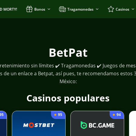
ND MORTY!
Bonos
Tragamonedas
Casinos
BetPat
tretenimiento sin límites ✔️ Tragamonedas ✔️ Juegos de mes
de un enlace a Betpat, así pues, te recomendamos estos 3 
México:
Casinos populares
95
95
94