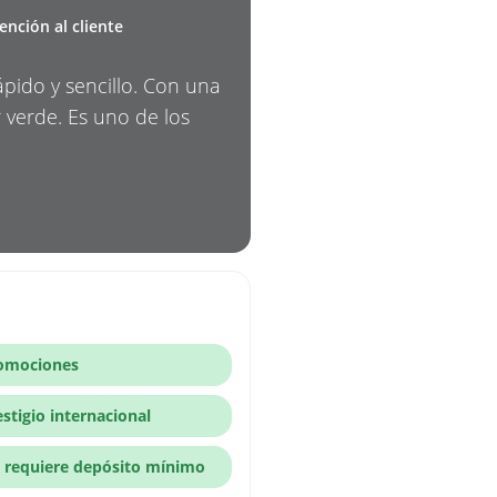
por 10 días desde su
ención al cliente
reclamo. |
Aplican
términos y condiciones
ápido y sencillo. Con una
 verde. Es uno de los
omociones
estigio internacional
 requiere depósito mínimo