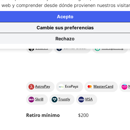
gos
io web y comprender desde dónde provienen nuestros visitan
Acepto
Blackjack
Baccarat
Ruleta
Cambie sus preferencias
Tragamonedas
Poker
Game S
Rechazo
BetSoft
Games Global
Microgaming
AstroPay
EcoPayz
MasterCard
Skrill
Trustly
VISA
Retiro mínimo
$200