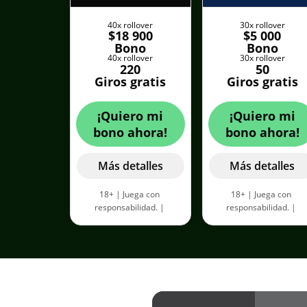
40x rollover
30x rollover
$18 900
$5 000
Bono
Bono
40x rollover
30x rollover
220
50
Giros gratis
Giros gratis
¡Quiero mi
¡Quiero mi
bono ahora!
bono ahora!
Más detalles
Más detalles
18+ | Juega con
18+ | Juega con
responsabilidad. |
responsabilidad. |
Cirsa.com/sostenibilidad/juego-
Cirsa.com/sostenibilidad/
responsable
| Disponible
responsable
| El depósit
solo para residentes de
mínimo es de $100. Tien
México. Depósito mínimo:
15 días para usar el bono.
180 MXN. Bono válido por 7
Aplican términos y
días desde su reclamo. |
condiciones
Aplican términos y