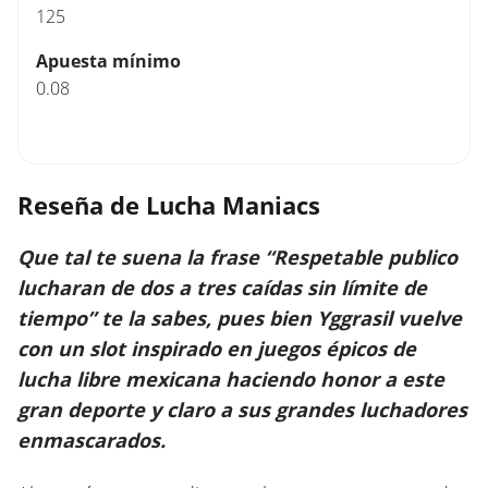
125
Apuesta mínimo
0.08
Reseña de Lucha Maniacs
Que tal te suena la frase “Respetable publico
lucharan de dos a tres caídas sin límite de
tiempo” te la sabes, pues bien Yggrasil vuelve
con un slot inspirado en juegos épicos de
lucha libre mexicana haciendo honor a este
gran deporte y claro a sus grandes luchadores
enmascarados.