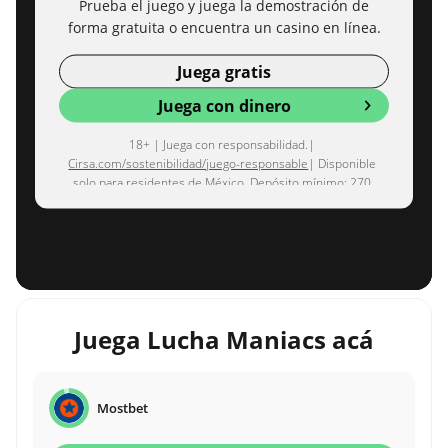
Prueba el juego y juega la demostración de
forma gratuita o encuentra un casino en línea.
Juega gratis
Juega con dinero
18+ | Juega con responsabilidad.|
Cirsa.com/sostenibilidad/juego-responsable
| Disponible
solo para residentes de México. Depósito mínimo: 270
MXN. Bono válido por 7 días desde su reclamo.|
Aplican
términos y condiciones
Juega Lucha Maniacs acá
Mostbet