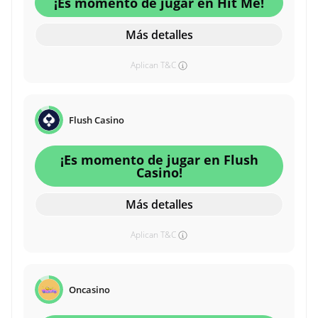
¡Es momento de jugar en Hit Me!
Más detalles
Aplican T&C
Flush Casino
¡Es momento de jugar en Flush
Casino!
Más detalles
Aplican T&C
Oncasino