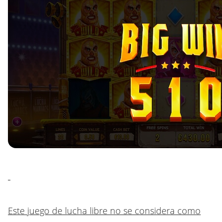
Este juego de lucha libre no se considera como