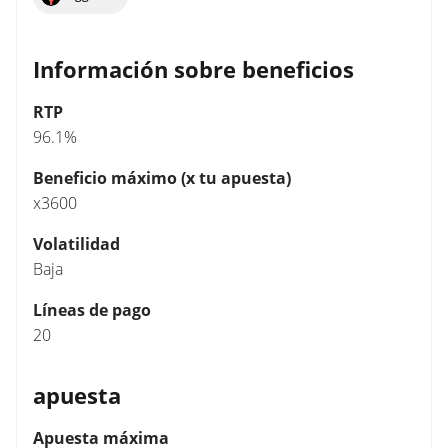
Información sobre beneficios
RTP
96.1%
Beneficio máximo (x tu apuesta)
x3600
Volatilidad
Baja
Líneas de pago
20
apuesta
Apuesta máxima