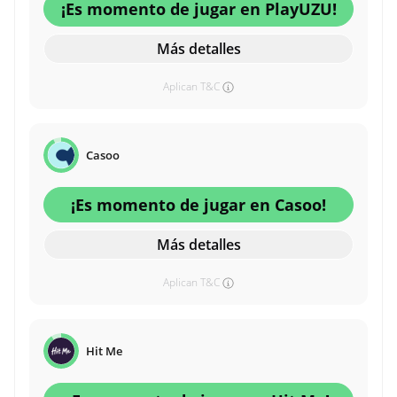
¡Es momento de jugar en PlayUZU!
Más detalles
Aplican T&C
Casoo
¡Es momento de jugar en Casoo!
Más detalles
Aplican T&C
Hit Me