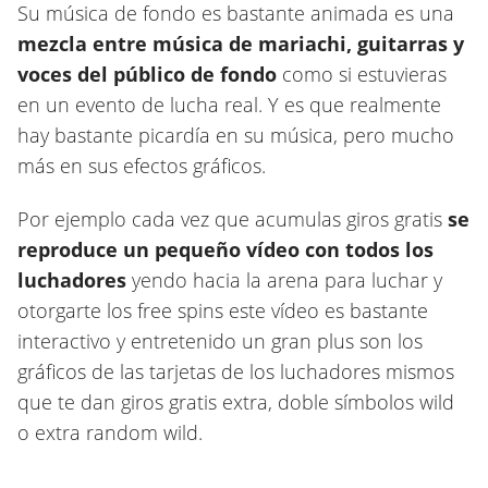
Su música de fondo es bastante animada es una
mezcla entre música de mariachi, guitarras y
voces del público de fondo
como si estuvieras
en un evento de lucha real. Y es que realmente
hay bastante picardía en su música, pero mucho
más en sus efectos gráficos.
Por ejemplo cada vez que acumulas giros gratis
se
reproduce un pequeño vídeo con todos los
luchadores
yendo hacia la arena para luchar y
otorgarte los free spins este vídeo es bastante
interactivo y entretenido un gran plus son los
gráficos de las tarjetas de los luchadores mismos
que te dan giros gratis extra, doble símbolos wild
o extra random wild.