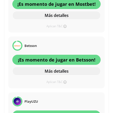
¡Es momento de jugar en Mostbet!
Más detalles
Aplican T&C
Betsson
¡Es momento de jugar en Betsson!
Más detalles
Aplican T&C
PlayUZU