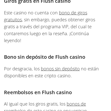
Giros gratis en Flush casino
Este casino no cuenta con
bono de giros
gratuitos
, sin embargo, puedes obtener giros
gratis a través del programa VIP, del cual te
contaremos luego en la reseña. ¡Continúa
leyendo!
Bono sin depósito de Flush casino
Por desgracia, los
bonos sin depósito
no están
disponibles en este cripto casino.
Reembolsos en Flush casino
Al igual que los giros gratis, los
bonos de
reembolso
de este casino se encuentran