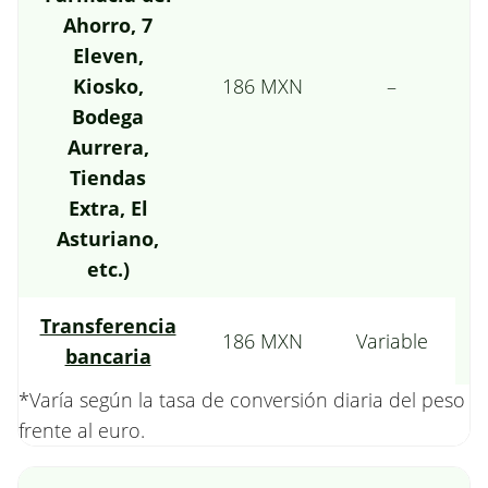
Ahorro, 7
Eleven,
Kiosko,
186 MXN
–
Bodega
Aurrera,
Tiendas
Extra, El
Asturiano,
etc.)
Transferencia
186 MXN
Variable
bancaria
*Varía según la tasa de conversión diaria del peso
frente al euro.