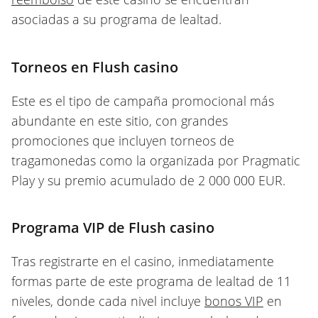
asociadas a su programa de lealtad.
Torneos en Flush casino
Este es el tipo de campaña promocional más
abundante en este sitio, con grandes
promociones que incluyen torneos de
tragamonedas como la organizada por Pragmatic
Play y su premio acumulado de 2 000 000 EUR.
Programa VIP de Flush casino
Tras registrarte en el casino, inmediatamente
formas parte de este programa de lealtad de 11
niveles, donde cada nivel incluye
bonos VIP
en