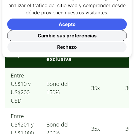
analizar el tráfico del sitio web y comprender desde
esto que al ingresar a Flush casino desde nuestro
dónde provienen nuestros visitantes.
botón verde podrás acceder a un
bono de
bienvenida exclusivo
que entrega
más dinero
Acepto
y beneficios
. Aquí te contamos los detalles:
Cambie sus preferencias
Rechazo
Bonificación
Depósito
Rollover
Vi
exclusiva
Entre
US$10 y
Bono del
35x
30 
US$200
150%
USD
Entre
US$201 y
Bono del
35x
30 
US$1.000
200%