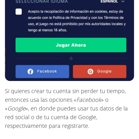
Si quieres crear tu cuenta sin perder tu tiempo,
entonces usa las opciones «
Facebook
» o
«
Google
», en donde puedes usar tus datos de la
red social o de tu cuenta de Google,
respectivamente para registrarte.