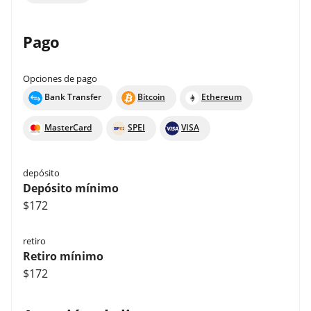
Pago
Opciones de pago
Bank Transfer
Bitcoin
Ethereum
MasterCard
SPEI
VISA
depósito
Depósito mínimo
$172
retiro
Retiro mínimo
$172