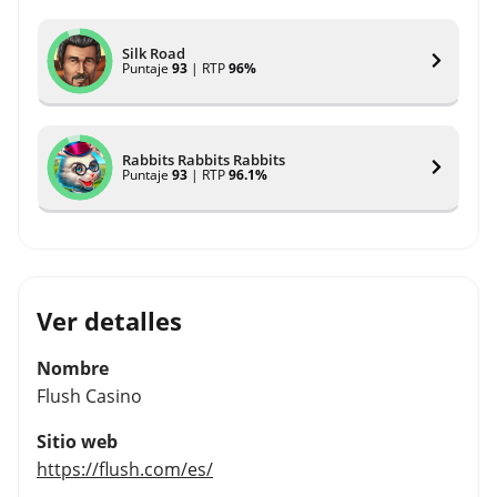
Silk Road
Puntaje
93
| RTP
96%
Rabbits Rabbits Rabbits
Puntaje
93
| RTP
96.1%
Ver detalles
Nombre
Flush Casino
Sitio web
https://flush.com/es/