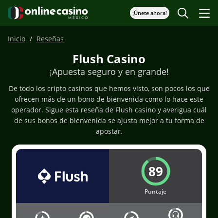
¡Únete ahora!
Inicio
Reseñas
Flush Casino
¡Apuesta seguro y en grande!
De todo los cripto casinos que hemos visto, son pocos los que
ofrecen más de un bono de bienvenida como lo hace este
operador. Sigue esta reseña de Flush casino y averigua cuál
de sus bonos de bienvenida se ajusta mejor a tu forma de
apostar.
89
Puntaje