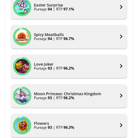
Easter Surprise
Puntaje
94
| RTP
97.1%
Spicy Meatballs
Puntaje
94
| RTP
96.7%
Love Joker
Puntaje
93
| RTP
96.2%
Moon Princess: Christmas Kingdom
Puntaje
93
| RTP
96.2%
Flowers
Puntaje
93
| RTP
96.3%