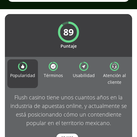
89
Puntaje
Popularidad
Términos
Usabilidad
Atención al
cliente
Flush casino tiene unos cuantos años en la
industria de apuestas online, y actualmente se
está posicionando cómo un contendiente
popular en el territorio mexicano.