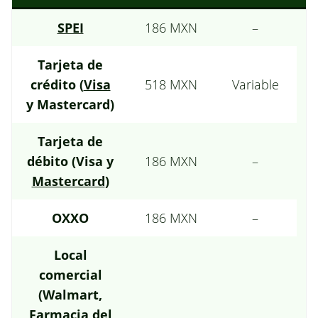
SPEI
186 MXN
–
Tarjeta de
crédito (
Visa
518 MXN
Variable
y Mastercard)
Tarjeta de
débito (Visa y
186 MXN
–
Mastercard
)
OXXO
186 MXN
–
Local
comercial
(Walmart,
Farmacia del