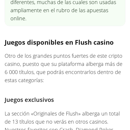
diferentes, muchas de las cuales son usadas
ampliamente en el rubro de las apuestas
online.
Juegos disponibles en Flush casino
Otro de los grandes puntos fuertes de este cripto
casino, puesto que su plataforma alberga más de
6 000 títulos, que podrás encontrarlos dentro de
estas categorías:
Juegos exclusivos
La sección «Originales de Flush» alberga un total
de 13 títulos que no verás en otros casinos.
Nuestros favoritos son Crash, Diamond Poker,