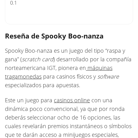
0.1
Reseña de Spooky Boo-nanza
Spooky Boo-nanza es un juego del tipo “raspa y
gana” (
scratch card
) desarrollado por la compañía
norteamericana IGT, pionera en
máquinas
tragamonedas
para casinos físicos y
software
especializados para apuestas.
Este un juego para
casinos online
con una
dinámica poco convencional, ya que por ronda
deberás seleccionar ocho de 16 opciones, las
cuales revelarán premios instantáneos o símbolos
que te darán acceso a minijuegos especiales,