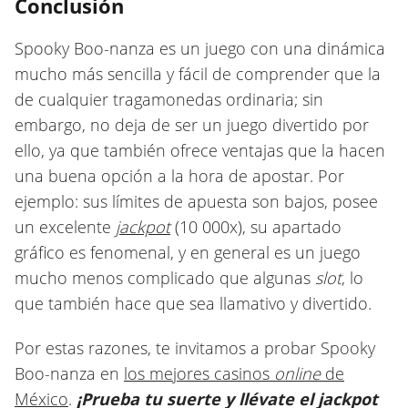
Conclusión
Spooky Boo-nanza es un juego con una dinámica
mucho más sencilla y fácil de comprender que la
de cualquier tragamonedas ordinaria; sin
embargo, no deja de ser un juego divertido por
ello, ya que también ofrece ventajas que la hacen
una buena opción a la hora de apostar. Por
ejemplo: sus límites de apuesta son bajos, posee
un excelente
jackpot
(10 000x), su apartado
gráfico es fenomenal, y en general es un juego
mucho menos complicado que algunas
slot
, lo
que también hace que sea llamativo y divertido.
Por estas razones, te invitamos a probar Spooky
Boo-nanza en
los mejores casinos
online
de
México
.
¡Prueba tu suerte y llévate el jackpot