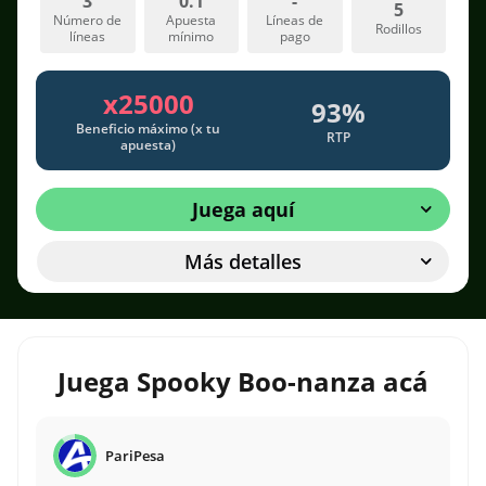
3
0.1
-
5
Número de
Apuesta
Líneas de
Rodillos
líneas
mínimo
pago
x25000
93%
Beneficio máximo (x tu
RTP
apuesta)
Juega aquí
Más detalles
Juega Spooky Boo-nanza acá
PariPesa