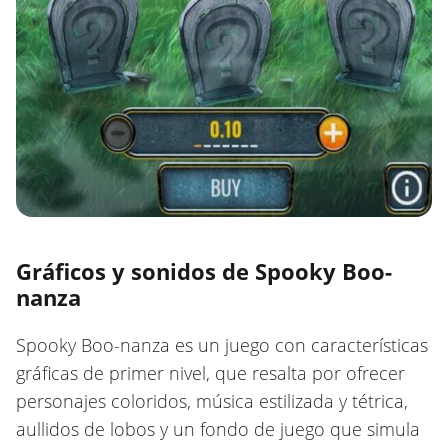
Gráficos y sonidos de Spooky Boo-
nanza
Spooky Boo-nanza es un juego con características
gráficas de primer nivel, que resalta por ofrecer
personajes coloridos, música estilizada y tétrica,
aullidos de lobos y un fondo de juego que simula