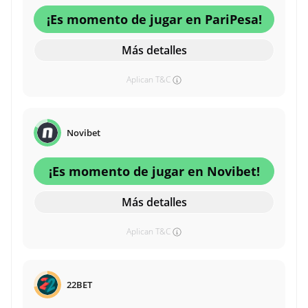
¡Es momento de jugar en PariPesa!
Más detalles
Aplican T&C
Novibet
¡Es momento de jugar en Novibet!
Más detalles
Aplican T&C
22BET