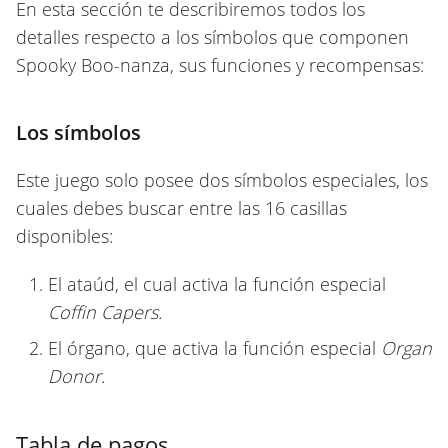
En esta sección te describiremos todos los
detalles respecto a los símbolos que componen
Spooky Boo-nanza, sus funciones y recompensas:
Los símbolos
Este juego solo posee dos símbolos especiales, los
cuales debes buscar entre las 16 casillas
disponibles:
El ataúd, el cual activa la función especial
Coffin Capers.
El órgano, que activa la función especial
Organ
Donor.
Tabla de pagos