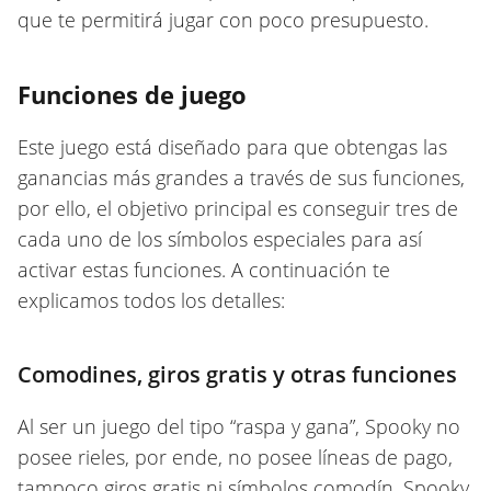
que te permitirá jugar con poco presupuesto.
Funciones de juego
Este juego está diseñado para que obtengas las
ganancias más grandes a través de sus funciones,
por ello, el objetivo principal es conseguir tres de
cada uno de los símbolos especiales para así
activar estas funciones. A continuación te
explicamos todos los detalles:
Comodines, giros gratis y otras funciones
Al ser un juego del tipo “raspa y gana”, Spooky no
posee rieles, por ende, no posee líneas de pago,
tampoco
giros gratis
ni símbolos comodín. Spooky