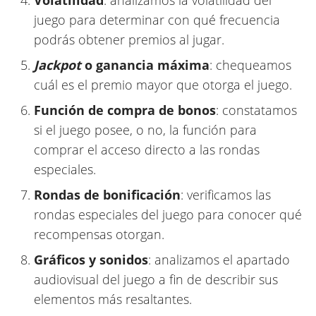
Volatilidad
: analizamos la volatilidad del
juego para determinar con qué frecuencia
podrás obtener premios al jugar.
Jackpot
o ganancia máxima
: chequeamos
cuál es el premio mayor que otorga el juego.
Función de compra de bonos
: constatamos
si el juego posee, o no, la función para
comprar el acceso directo a las rondas
especiales.
Rondas de bonificación
: verificamos las
rondas especiales del juego para conocer qué
recompensas otorgan.
Gráficos y sonidos
: analizamos el apartado
audiovisual del juego a fin de describir sus
elementos más resaltantes.