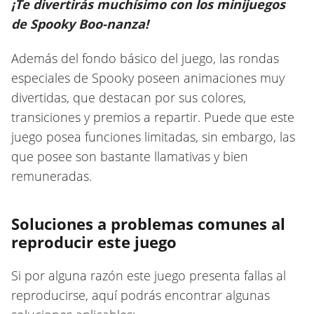
¡Te divertirás muchísimo con los minijuegos
de Spooky Boo-nanza!
Además del fondo básico del juego, las rondas
especiales de Spooky poseen animaciones muy
divertidas, que destacan por sus colores,
transiciones y premios a repartir. Puede que este
juego posea funciones limitadas, sin embargo, las
que posee son bastante llamativas y bien
remuneradas.
Soluciones a problemas comunes al
reproducir este juego
Si por alguna razón este juego presenta fallas al
reproducirse, aquí podrás encontrar algunas