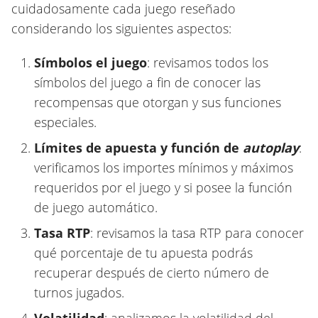
cuidadosamente cada juego reseñado
considerando los siguientes aspectos:
Símbolos el juego
: revisamos todos los
símbolos del juego a fin de conocer las
recompensas que otorgan y sus funciones
especiales.
Límites de apuesta y función de
autoplay
:
verificamos los importes mínimos y máximos
requeridos por el juego y si posee la función
de juego automático.
Tasa RTP
: revisamos la tasa RTP para conocer
qué porcentaje de tu apuesta podrás
recuperar después de cierto número de
turnos jugados.