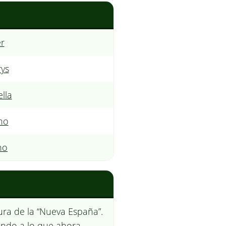
r
rys
lla
no
no
ura de la “Nueva España”.
ando a lo que ahora