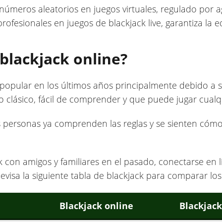
números aleatorios en juegos virtuales, regulado por
rofesionales en juegos de blackjack live, garantiza la 
 blackjack online?
n popular en los últimos años principalmente debido a 
go clásico, fácil de comprender y que puede jugar cual
s personas ya comprenden las reglas y se sienten có
k con amigos y familiares en el pasado, conectarse en l
isa la siguiente tabla de blackjack para comparar los 
Blackjack online
Blackjack