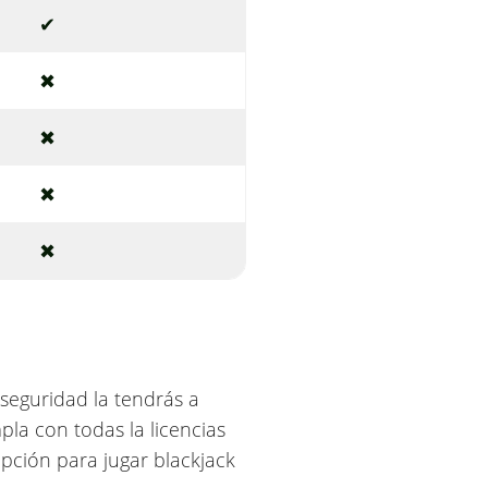
✔
✖
✖
✖
✖
 seguridad la tendrás a
la con todas la licencias
pción para jugar blackjack