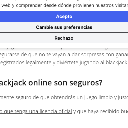
io web y comprender desde dónde provienen nuestros visitan
Acepto
Cambie sus preferencias
Rechazo
es jugar con operadores que cuenten con alguna licen
asegurarse de que no te vayan a dar sorpresas con gan
egistrados legalmente y diviértete jugando al blackjack
lackjack online son seguros?
mente seguro de que obtendrás un juego limpio y just
o que tenga una licencia oficial
y que haya recibido bue