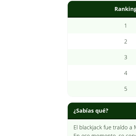
Rankin
1
2
3
4
5
¿Sabías qué?
El blackjack fue traído 
En ese momento, se conoc