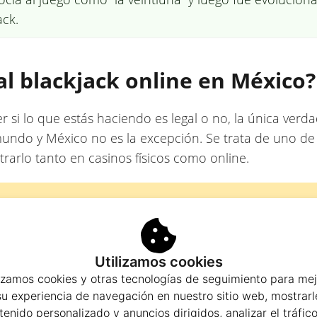
ck.
 al blackjack online en México?
r si lo que estás haciendo es legal o no, la única verda
mundo y México no es la excepción. Se trata de uno de
arlo tanto en casinos físicos como online.
Utilizamos cookies
lizamos cookies y otras tecnologías de seguimiento para mej
su experiencia de navegación en nuestro sitio web, mostrarl
tenido personalizado y anuncios dirigidos, analizar el tráfico