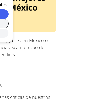
tes.
cia, ya sea en México o
ancias, scam o robo de
 en línea.
o.
nas críticas de nuestros