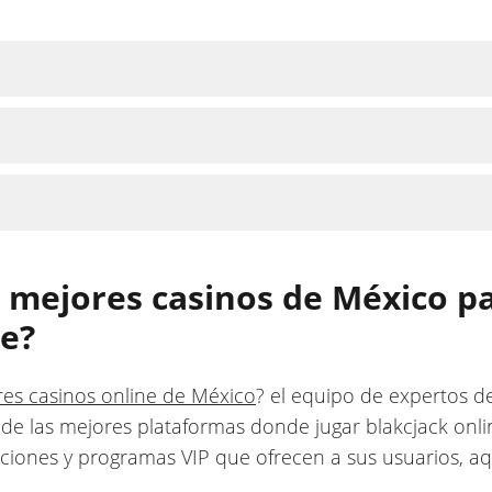
vos en México.
60 MXN. |
Aplican términos
nuevos en Méx
o mínimo: 500 MXN.
y condiciones
Depósito mínimo: 
ver: 40. Los giros
Rollover: 35x. Bono
is se otorgan en
por 10 días des
es en lapsos de 24
reclamo. |
Apl
|
Aplican términos y
términos y condi
condiciones
s mejores casinos de México p
ne?
es casinos online de México
? el equipo de expertos 
n de las mejores plataformas donde jugar blakcjack onl
ciones y programas VIP que ofrecen a sus usuarios, aq