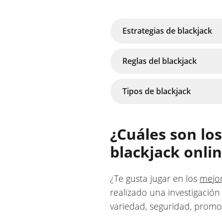
270 MXN. Bono válido por 7
nue
días desde su reclamo. |
Depósit
Aplican términos y
Rollo
Estrategias de blackjack
condiciones
grat
paquet
horas. 
Reglas del blackjack
Tipos de blackjack
¿Cuáles son lo
blackjack onli
¿Te gusta jugar en los
mejor
realizado una investigació
variedad, seguridad, promo