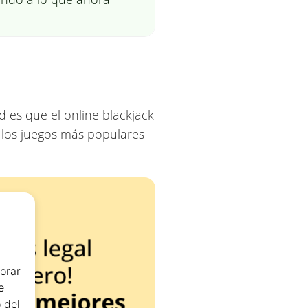
d es que el online blackjack
 los juegos más populares
orar
e
 del