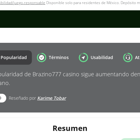
ibilidad/juego-responsable
Disponible solo para residentes de México. Depósito 
Popularidad
Términos
Usabilidad
At
pularidad de Brazino777 casino sigue aumentando de
ano.
Reseñado por
Karime Tobar
0
Resumen