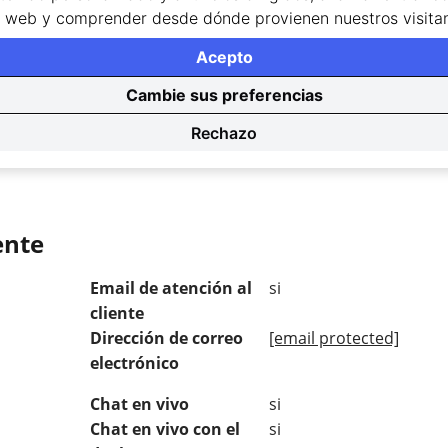
io web y comprender desde dónde provienen nuestros visitan
Skrill
SPEI
Tether
Todito Cash
Acepto
Cambie sus preferencias
Depósito mínimo
$60
Rechazo
Retiro mínimo
$40
ente
Email de atención al
si
cliente
Dirección de correo
[email protected]
electrónico
Chat en vivo
si
Chat en vivo con el
si