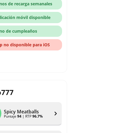
nos de recarga semanales
licación móvil disponible
no de cumpleaños
p no disponible para iOS
o777
Spicy Meatballs
Puntaje
94
| RTP
96.7%