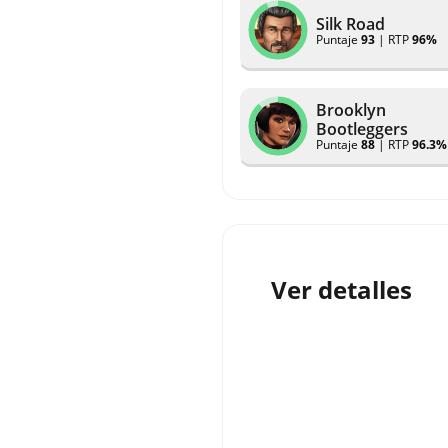
Silk Road
Puntaje
93
| RTP
96%
Brooklyn
Bootleggers
Puntaje
88
| RTP
96.3%
Ver detalles