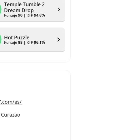
Temple Tumble 2
Dream Drop
Puntaje
90
| RTP
94.8%
Hot Puzzle
Puntaje
88
| RTP
96.1%
7.com/es/
 Curazao