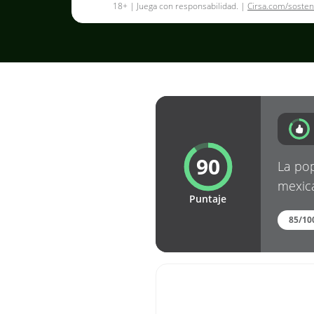
18+ | Juega con responsabilidad. |
Cirsa.com/sosten
90
La po
mexic
Puntaje
85/10