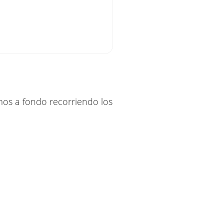
os a fondo recorriendo los