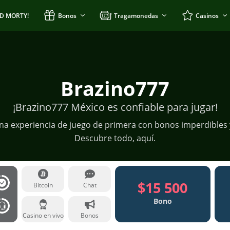
ND MORTY!
Bonos
Tragamonedas
Casinos
Brazino777
¡Brazino777 México es confiable para jugar!
na experiencia de juego de primera con bonos imperdibles y
Descubre todo, aquí.
$15 500
Bitcoin
Chat
Bono
Casino en vivo
Bonos