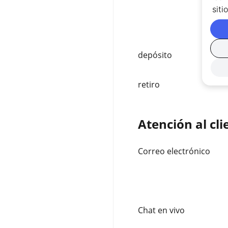
sit
depósito
retiro
Atención al cli
Correo electrónico
Chat en vivo