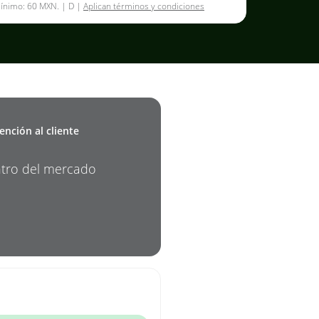
mínimo: 60 MXN. | D |
Aplican términos y condiciones
ención al cliente
ntro del mercado