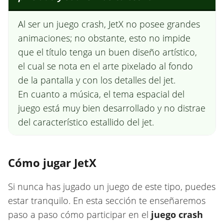
Al ser un juego crash, JetX no posee grandes
animaciones; no obstante, esto no impide
que el título tenga un buen diseño artístico,
el cual se nota en el arte pixelado al fondo
de la pantalla y con los detalles del jet.
En cuanto a música, el tema espacial del
juego está muy bien desarrollado y no distrae
del característico estallido del jet.
Cómo jugar JetX
Si nunca has jugado un juego de este tipo, puedes
estar tranquilo. En esta sección te enseñaremos
paso a paso cómo participar en el
juego crash