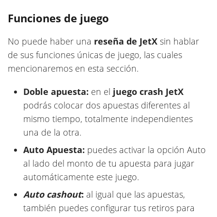
Funciones de juego
No puede haber una
reseña de JetX
sin hablar
de sus funciones únicas de juego, las cuales
mencionaremos en esta sección.
Doble apuesta:
en el
juego crash JetX
podrás colocar dos apuestas diferentes al
mismo tiempo, totalmente independientes
una de la otra.
Auto Apuesta:
puedes activar la opción Auto
al lado del monto de tu apuesta para jugar
automáticamente este juego.
Auto cashout
:
al igual que las apuestas,
también puedes configurar tus retiros para