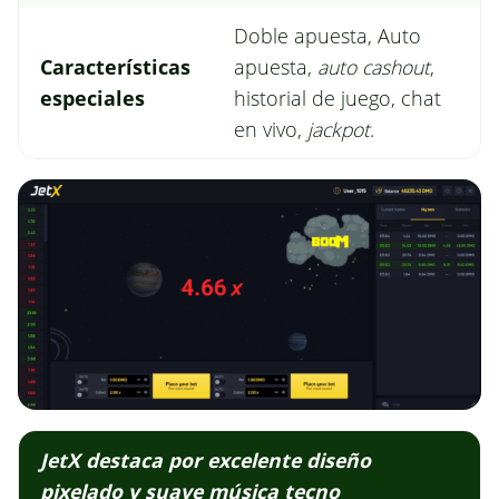
Doble apuesta, Auto
Características
apuesta,
auto cashout
,
especiales
historial de juego, chat
en vivo,
jackpot
.
JetX destaca por excelente diseño
pixelado y suave música tecno