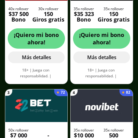
40x rollover
30x rollover
35x rollover
35x rollover
$37 500
150
$35 323
150
Bono
Giros gratis
Bono
Giros gratis
¡Quiero mi bono
¡Quiero mi bono
ahora!
ahora!
Más detalles
Más detalles
18+ | Juega con
18+ | Juega con
responsabilidad. |
responsabilidad. |
Cirsa.com/sostenibilidad/juego-
Cirsa.com/sostenibilidad/juego-
responsable
| Disponible solo
responsable
| Disponible solo
72
82
3
4
para residentes de México.
para residentes de México.
Depósito mínimo: 250 MXN.
Depósito mínimo: 5 EUR. Bono
Bono válido por 4 días tras
válido por 7 días desde su
completar el registro. |
Aplican
reclamo. |
Aplican términos y
términos y condiciones
condiciones
50x rollover
35x rollover
35x rollover
$7 000
-
$10 000
500