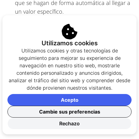
que se hagan de forma automática al llegar a
un valor específico.
Historial de juego:
puedes ver cuánto has
ganado tú y otros jugadores conectados en
cualquier momento por medio de esta
Utilizamos cookies
función.
Utilizamos cookies y otras tecnologías de
seguimiento para mejorar su experiencia de
Chat en vivo:
este juego cuenta con un chat
navegación en nuestro sitio web, mostrarle
en vivo con el que puedes hablar con otros
contenido personalizado y anuncios dirigidos,
jugadores en tiempo real.
analizar el tráfico del sitio web y comprender desde
dónde provienen nuestros visitantes.
Jackpot
:
JetX incluye un
jackpot
progresivo
con las apuestas acumuladas de todos los
Acepto
jugadores.
Si ganas el
jackpot
obtendrás el
Cambie sus preferencias
70% de este y el resto será usado para el
siguiente
jackpot.
Rechazo