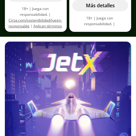
Más detalles
18+ | Juega con
responsabilidad. |
18+ | Juega con
Cirsa.com/sostenibilidad/juego-
responsabilidad. |
responsable
|
Aplican términos
Cirsa.com/sostenibilidad/juego-
y condiciones
responsable
| Disponible solo
para residentes de México.
Depósito mínimo: US$10. Bono
válido por 30 días desde su
reclamo. |
Aplican términos y
condiciones