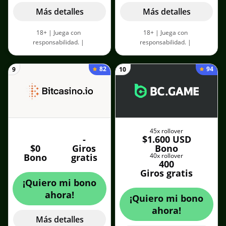
Más detalles
Más detalles
18+ | Juega con
18+ | Juega con
responsabilidad. |
responsabilidad. |
Cirsa.com/sostenibilidad/juego-
Cirsa.com/sostenibilidad/juego-
responsable
| Vegaz Casino
responsable
| Oferta de
82
94
9
10
está operando en México.
bienvenida exclusiva de Lucy's
Depósito mínimo 20 EUR. Sin
Casino para jugadores nuevos
requisito de apuesta. Aplican
en México. Depósito mínimo:
términos y condiciones
490 MXN. Rollover: 40x |
Aplican
generales de Vegaz Casino |
términos y condiciones
Aplican términos y condiciones
45x rollover
-
$1.600 USD
$0
Giros
Bono
Bono
gratis
40x rollover
400
Giros gratis
¡Quiero mi bono
ahora!
¡Quiero mi bono
ahora!
Más detalles