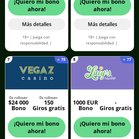
¡Quiero mi bono
¡Quiero mi bono
ahora!
ahora!
Más detalles
Más detalles
18+ | Juega con
18+ | Juega con
responsabilidad. |
responsabilidad. |
Cirsa.com/sostenibilidad/juego-
Cirsa.com/sostenibilidad/juego-
responsable
| Oferta de
responsable
| Disponible solo
78
77
7
8
bienvenida exclusiva de 20Bet
para residentes de México.
para jugadores nuevos en
Depósito mínimo: 10 USD. Bono
México. Depósito mínimo: 500
válido por 28 días desde su
MXN. Rollover: 40. Los giros
reclamo. |
Aplican términos y
gratis se otorgan en paquetes
condiciones
en lapsos de 24 horas. |
Aplican
términos y condiciones
0x rollover
0x rollover
$24 000
150
1000 EUR
-
Bono
Giros gratis
Bono
Giros gratis
¡Quiero mi bono
¡Quiero mi bono
ahora!
ahora!