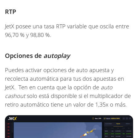
RTP
JetX posee una tasa RTP variable que oscila entre
96,70 % y 98,80 %.
Opciones de
autoplay
Puedes activar opciones de auto apuesta y
recolecta automática para tus dos apuestas en
JetX. Ten en cuenta que la opción de
auto
cashout
solo está disponible si el multiplicador de
retiro automático tiene un valor de 1,35x o más.