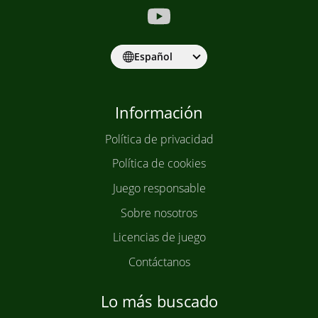
Español
Información
Política de privacidad
Política de cookies
Juego responsable
Sobre nosotros
Licencias de juego
Contáctanos
Lo más buscado