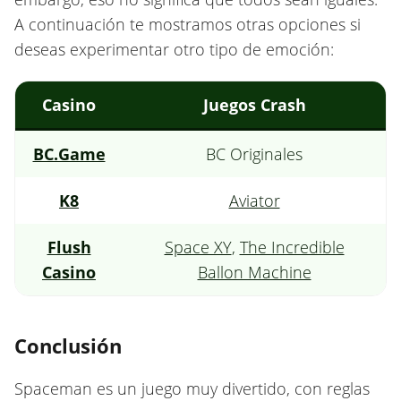
A continuación te mostramos otras opciones si
deseas experimentar otro tipo de emoción:
Casino
Juegos Crash
BC.Game
BC Originales
K8
Aviator
Flush
Space XY
,
The Incredible
Casino
Ballon Machine
Conclusión
Spaceman es un juego muy divertido, con reglas