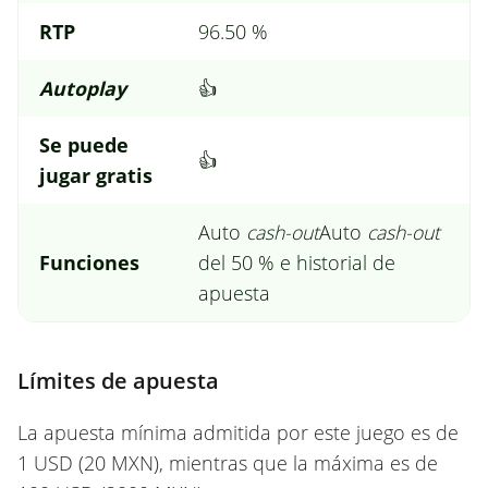
RTP
96.50 %
Autoplay
👍
Se puede
👍
jugar gratis
Auto
cash-out
Auto
cash-out
Funciones
del 50 % e historial de
apuesta
Límites de apuesta
La apuesta mínima admitida por este juego es de
1 USD (20 MXN), mientras que la máxima es de