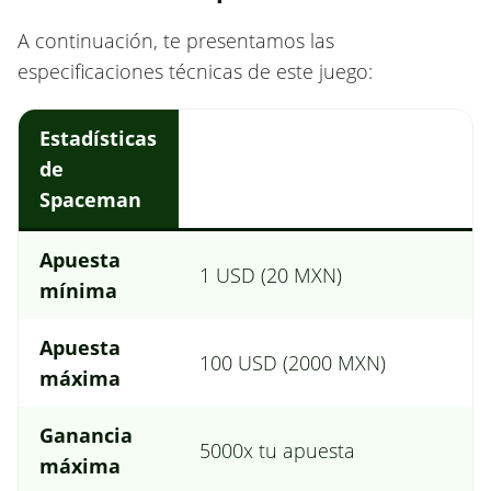
A continuación, te presentamos las
especificaciones técnicas de este juego:
Estadísticas
de
Spaceman
Apuesta
1 USD (20 MXN)
mínima
Apuesta
100 USD (2000 MXN)
máxima
Ganancia
5000x tu apuesta
máxima