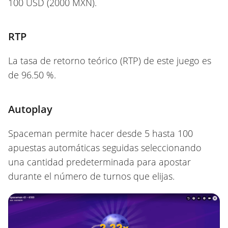
100 USD (2000 MXN).
RTP
La tasa de retorno teórico (RTP) de este juego es
de 96.50 %.
Autoplay
Spaceman permite hacer desde 5 hasta 100
apuestas automáticas seguidas seleccionando
una cantidad predeterminada para apostar
durante el número de turnos que elijas.