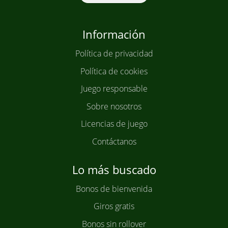
Información
Política de privacidad
Política de cookies
Juego responsable
Sobre nosotros
Licencias de juego
Contáctanos
Lo más buscado
Bonos de bienvenida
Giros gratis
Bonos sin rollover