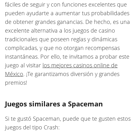
fáciles de seguir y con funciones excelentes que
pueden ayudarte a aumentar tus probabilidades
de obtener grandes ganancias. De hecho, es una
excelente alternativa a los juegos de casino
tradicionales que poseen reglas y dinámicas
complicadas, y que no otorgan recompensas
instantáneas. Por ello, te invitamos a probar este
juego al visitar
los mejores casinos online de
México
. ¡Te garantizamos diversión y grandes
premios!
Juegos similares a Spaceman
Si te gustó Spaceman, puede que te gusten estos
juegos del tipo Crash: