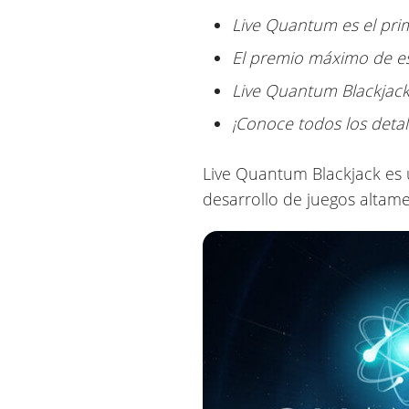
Live Quantum es el prim
El premio máximo de es
Live Quantum Blackjack
¡Conoce todos los detal
Live Quantum Blackjack es
desarrollo de juegos altam