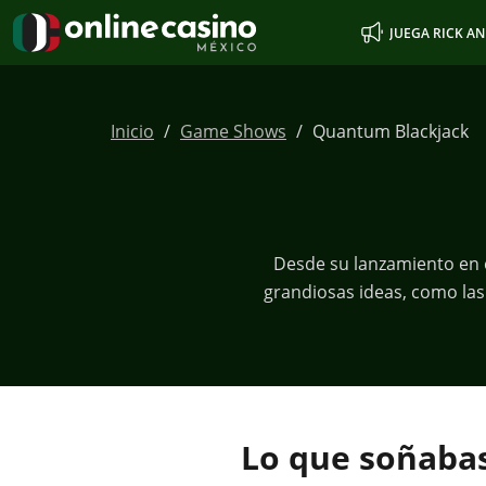
JUEGA RICK A
Inicio
Game Shows
Quantum Blackjack
Desde su lanzamiento en e
grandiosas ideas, como las 
Lo que soñaba