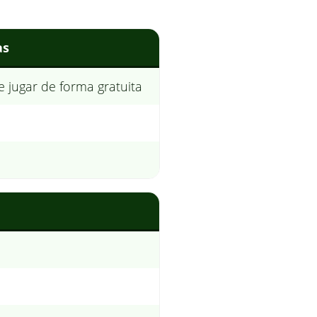
as
 jugar de forma gratuita