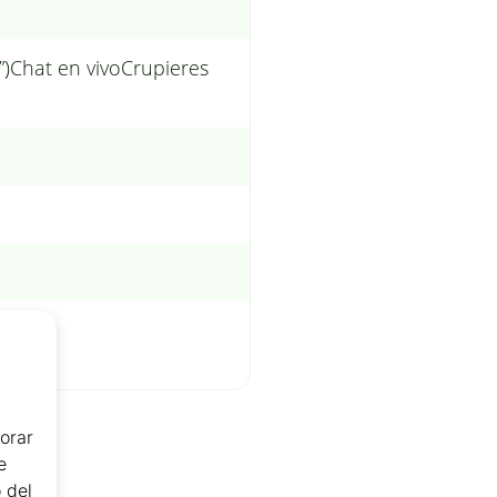
3”)Chat en vivoCrupieres
orar
e
 del