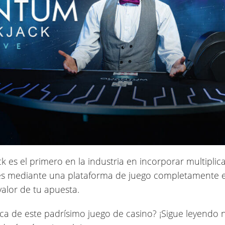
k es el primero en la industria en incorporar multipli
les mediante una plataforma de juego completamente e
alor de tu apuesta.
a de este padrísimo juego de casino? ¡Sigue leyendo 