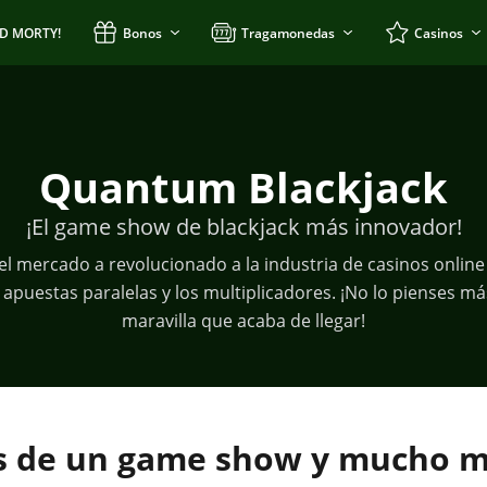
ND MORTY!
Bonos
Tragamonedas
Casinos
Quantum Blackjack
¡El game show de blackjack más innovador!
l mercado a revolucionado a la industria de casinos online
apuestas paralelas y los multiplicadores. ¡No lo pienses más
maravilla que acaba de llegar!
s de un game show y mucho 