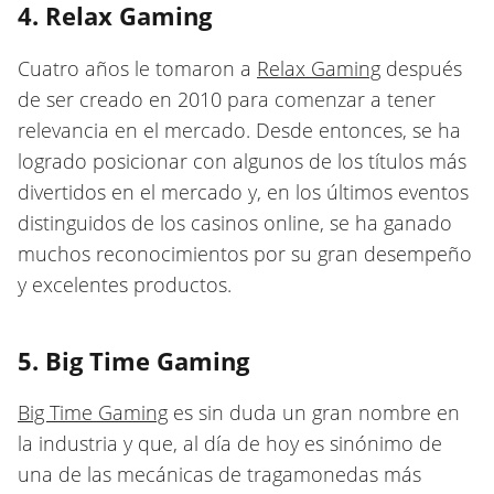
4. Relax Gaming
Cuatro años le tomaron a
Relax Gaming
después
de ser creado en 2010 para comenzar a tener
relevancia en el mercado. Desde entonces, se ha
logrado posicionar con algunos de los títulos más
divertidos en el mercado y, en los últimos eventos
distinguidos de los casinos online, se ha ganado
muchos reconocimientos por su gran desempeño
y excelentes productos.
5. Big Time Gaming
Big Time Gaming
es sin duda un gran nombre en
la industria y que, al día de hoy es sinónimo de
una de las mecánicas de tragamonedas más