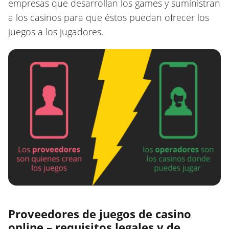
empresas que desarrollan los games y suministran
a los casinos para que éstos puedan ofrecer los
juegos a los jugadores.
Proveedores de juegos de casino
online – requisitos legales y de