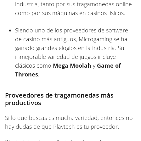
industria, tanto por sus tragamonedas online
como por sus máquinas en casinos físicos.
Siendo uno de los proveedores de software
de casino más antiguos, Microgaming se ha
ganado grandes elogios en la industria. Su
inmejorable variedad de juegos incluye
clásicos como
Mega Moolah
y
Game of
Thrones
.
Proveedores de tragamonedas más
productivos
Si lo que buscas es mucha variedad, entonces no
hay dudas de que Playtech es tu proveedor.