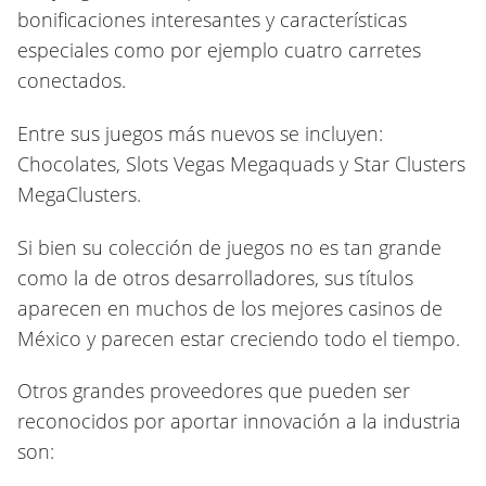
bonificaciones interesantes y características
especiales como por ejemplo cuatro carretes
conectados.
Entre sus juegos más nuevos se incluyen:
Chocolates, Slots Vegas Megaquads y Star Clusters
MegaClusters.
Si bien su colección de juegos no es tan grande
como la de otros desarrolladores, sus títulos
aparecen en muchos de los mejores casinos de
México y parecen estar creciendo todo el tiempo.
Otros grandes proveedores que pueden ser
reconocidos por aportar innovación a la industria
son: