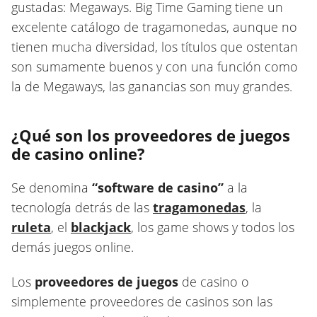
gustadas: Megaways. Big Time Gaming tiene un
excelente catálogo de tragamonedas, aunque no
tienen mucha diversidad, los títulos que ostentan
son sumamente buenos y con una función como
la de Megaways, las ganancias son muy grandes.
¿Qué son los proveedores de juegos
de casino online?
Se denomina
“software de casino”
a la
tecnología detrás de las
tragamonedas
, la
ruleta
, el
blackjack
, los game shows y todos los
demás juegos online.
Los
proveedores de juegos
de casino o
simplemente proveedores de casinos son las