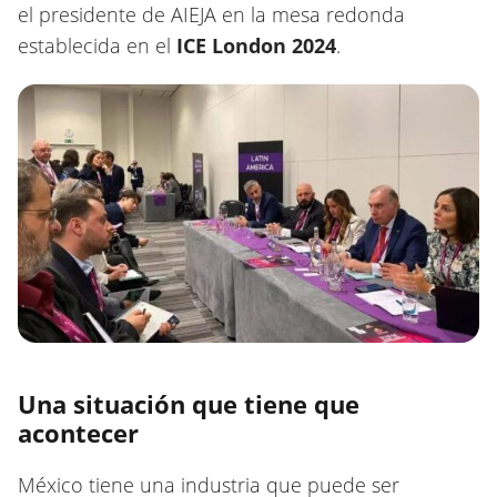
el presidente de AIEJA en la mesa redonda
establecida en el
ICE London 2024
.
Una situación que tiene que
acontecer
México tiene una industria que puede ser