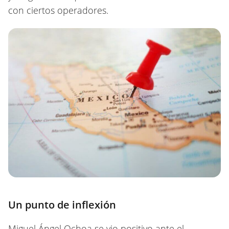
con ciertos operadores.
Un punto de inflexión
Miguel Ángel Ochoa se vio positivo ante el