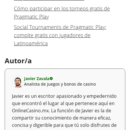
Cómo participar en los torneos gratis de
Pragmatic Play
Social Tournaments de Pragmatic Play:
compite gratis con jugadores de
Latinoamérica
Autor/a
Javier Zavala
Analista de juegos y bonos de casino
Javier es un escritor apasionado y empedernido
que encontró el lugar al que pertenece aquí en
OnlineCasino.mx. La función de Javier es la de
compartir su conocimiento de manera eficaz,
concisa y digerible para que tú solo disfrutes de