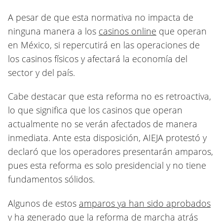
A pesar de que esta normativa no impacta de
ninguna manera a los
casinos online
que operan
en México, si repercutirá en las operaciones de
los casinos físicos y afectará la economía del
sector y del país.
Cabe destacar que esta reforma no es retroactiva,
lo que significa que los casinos que operan
actualmente no se verán afectados de manera
inmediata. Ante esta disposición, AIEJA protestó y
declaró que los operadores presentarán amparos,
pues esta reforma es solo presidencial y no tiene
fundamentos sólidos.
Algunos de estos
amparos ya han sido aprobados
y ha generado que la reforma de marcha atrás