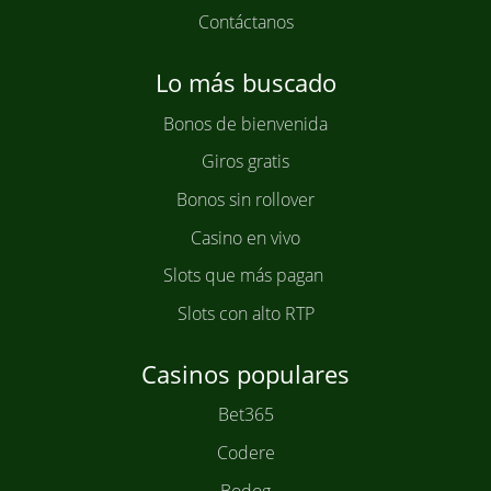
Contáctanos
Lo más buscado
Bonos de bienvenida
Giros gratis
Bonos sin rollover
Casino en vivo
Slots que más pagan
Slots con alto RTP
Casinos populares
Bet365
Codere
Bodog