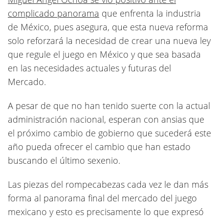
complicado panorama
que enfrenta la industria
de México, pues asegura, que esta nueva reforma
solo reforzará la necesidad de crear una nueva ley
que regule el juego en México y que sea basada
en las necesidades actuales y futuras del
Mercado.
A pesar de que no han tenido suerte con la actual
administración nacional, esperan con ansias que
el próximo cambio de gobierno que sucederá este
año pueda ofrecer el cambio que han estado
buscando el último sexenio.
Las piezas del rompecabezas cada vez le dan más
forma al panorama final del mercado del juego
mexicano y esto es precisamente lo que expresó