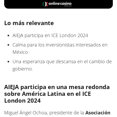
Lo más relevante
AIEJA participa en ICE London 2024
Calma para los inversionistas interesados en
México
Una esperanza que descansa en el cambio de
gobierno.
AIEJA participa en una mesa redonda
sobre América Latina en el ICE
London 2024
Miguel Ángel Ochoa, presidente de la
Asociación