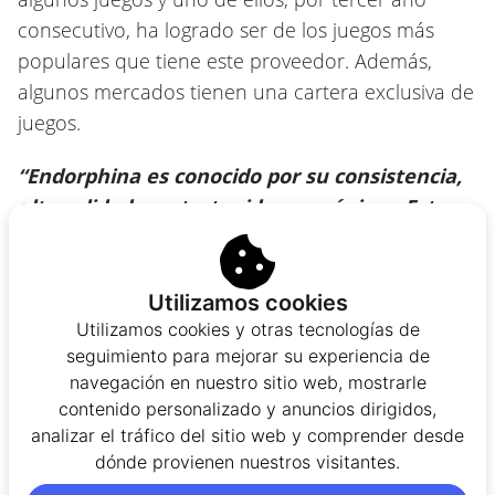
consecutivo, ha logrado ser de los juegos más
populares que tiene este proveedor. Además,
algunos mercados tienen una cartera exclusiva de
juegos.
“Endorphina es conocido por su consistencia,
alta calidad y entretenidas mecánicas. Este
último mes hemos lanzado una nueva serie
de juegos Dice, Lucky Cloverland Dice, Fruletta
Dice, Hell hot 40. A su vez por tercer año
Utilizamos cookies
consecutivo uno de los más populares que
Utilizamos cookies y otras tecnologías de
seguimiento para mejorar su experiencia de
tenemos 2023 Hit Slot.
navegación en nuestro sitio web, mostrarle
contenido personalizado y anuncios dirigidos,
Para el mercado Argentino tenemos una
analizar el tráfico del sitio web y comprender desde
cartera exclusiva de juegos disponibles…”
dónde provienen nuestros visitantes.