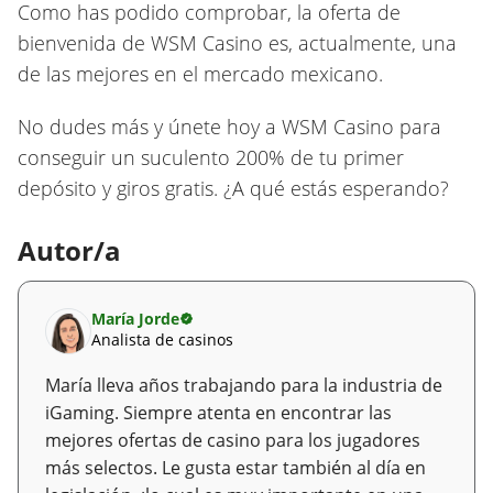
Como has podido comprobar, la oferta de
bienvenida de WSM Casino es, actualmente, una
de las mejores en el mercado mexicano.
No dudes más y únete hoy a WSM Casino para
conseguir un suculento 200% de tu primer
depósito y giros gratis. ¿A qué estás esperando?
Autor/a
María Jorde
Analista de casinos
María lleva años trabajando para la industria de
iGaming. Siempre atenta en encontrar las
mejores ofertas de casino para los jugadores
más selectos. Le gusta estar también al día en