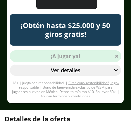
¡Obtén hasta $25.000 y 50
giros gratis!
¡A jugar ya!
Ver detalles
18+ | Juega con responsabilidad. |
Cirsa.com/sostenibilidad/juego-
responsable
| Bono de bienvenida exclusivo de WSM para
jugadores nuevos en México. Depósito mínimo $10. Rollover 60x. |
Aplican términos y condiciones
Detalles de la oferta