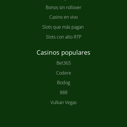
Bonos sin rollover
Casino en vivo
Slots que más pagan
Slots con alto RTP
Casinos populares
Bet365
Codere
Bodog
888
Vulkan Vegas