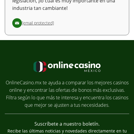
legislación, ¡lo cual es muy importante en una
industria tan cambiante!
[email protected]
OnlineCasino.mx te ayuda a comparar los mejores casinos
online y encontrar las ofertas de bonos más exclusivas.
Filtra según lo que más te interesa y encuentra los casinos
que mejor se ajusten a tus necesidades.
Suscríbete a nuestro boletín.
Recibe las últimas noticias y novedades directamente en tu