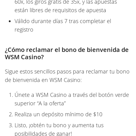
60x, los giros gratis de 35x, y las apuestas
están libres de requisitos de apuesta
Válido durante días 7 tras completar el
registro
¿Cómo reclamar el bono de bienvenida de
WSM Casino?
Sigue estos sencillos pasos para reclamar tu bono
de bienvenida en WSM Casino:
Únete a WSM Casino a través del botón verde
superior “A la oferta”
Realiza un depósito mínimo de $10
Listo, ¡obtén tu bono y aumenta tus
posibilidades de ganar!