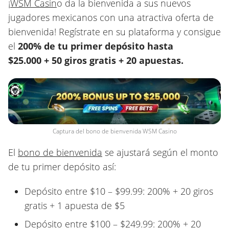
¡
WSM Casin
o da la bienvenida a sus nuevos
jugadores mexicanos con una atractiva oferta de
bienvenida! Regístrate en su plataforma y consigue
el
200% de tu primer depósito hasta
$25.000 + 50 giros gratis + 20 apuestas.
Captura del bono de bienvenida WSM Casino
El
bono de bienvenida
se ajustará según el monto
de tu primer depósito así:
Depósito entre $10 – $99.99: 200% + 20 giros
gratis + 1 apuesta de $5
Depósito entre $100 – $249.99: 200% + 20