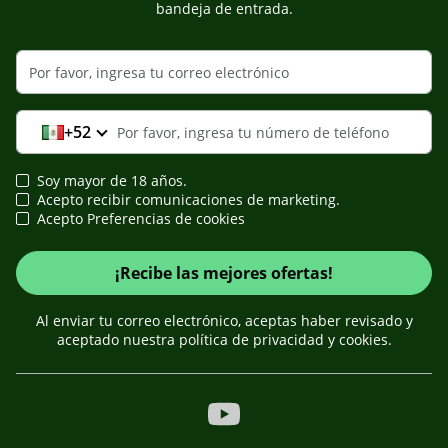
bandeja de entrada.
+52
Soy mayor de 18 años.
Acepto recibir comunicaciones de marketing.
Acepto Preferencias de cookies
¡Recibe las mejores ofertas!
Al enviar tu correo electrónico, aceptas haber revisado y
aceptado nuestra política de privacidad y cookies.