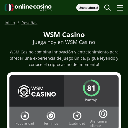
¡Únete ahora!
Inicio
Reseñas
WSM Casino
Juega hoy en WSM Casino
WSM Casino combina innovación y entretenimiento para
ofrecer una experiencia de juego única. ¡Sigue leyendo y
conoce el criptocasino del momento!
81
Puntaje
Atención al
Popularidad
Términos
Usabilidad
cliente