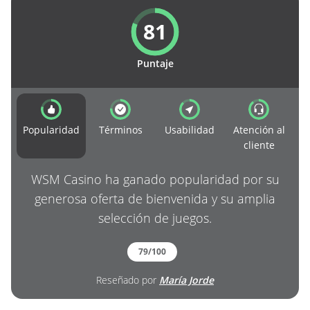
81
Puntaje
Popularidad
Términos
Usabilidad
Atención al
cliente
WSM Casino ha ganado popularidad por su
generosa oferta de bienvenida y su amplia
selección de juegos.
79/100
Reseñado por
María Jorde