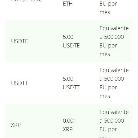
ETH
EU por
mes
Equivalente
5.00
a 500.000
USDTE
USDTE
EU por
mes
Equivalente
5.00
a 500.000
USDTT
USDTT
EU por
mes
Equivalente
0.001
a 500.000
XRP
XRP
EU por
mes