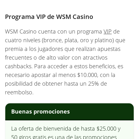
Programa VIP de WSM Casino
WSM Casino cuenta con un programa
VIP
de
cuatro niveles (bronce, plata, oro y platino) que
premia a los jugadores que realizan apuestas
frecuentes o de alto valor con atractivos
cashbacks. Para acceder a estos beneficios, es
necesario apostar al menos $10.000, con la
posibilidad de obtener hasta un 25% de
reembolso.
Buenas promociones
La oferta de bienvenida de hasta $25.000 y
50 giros gratis es una de las promociones