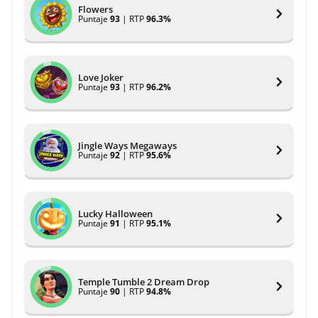
Flowers
Puntaje
93
| RTP
96.3%
Love Joker
Puntaje
93
| RTP
96.2%
Jingle Ways Megaways
Puntaje
92
| RTP
95.6%
Lucky Halloween
Puntaje
91
| RTP
95.1%
Temple Tumble 2 Dream Drop
Puntaje
90
| RTP
94.8%