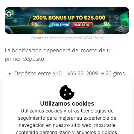
Captura del bono de bienvenida WSM Casino
La bonificación dependerá del monto de tu
primer depósito:
Depósito entre $10 – $99.99: 200% + 20 giros
gratis + 1 apuesta de $5
Depósito entre $100 – $249.99: 200% + 20
giros gratis+ 4 apuestas de $5
Utilizamos cookies
Utilizamos cookies y otras tecnologías de
Depósito entre $250 – $999.99: 200% + 50
seguimiento para mejorar su experiencia de
giros gratis + 5 apuesta de $10
navegación en nuestro sitio web, mostrarle
Depósito entre $1.000 o más: 200% + 50 giros
contenido personalizado y anuncios dirigidos,