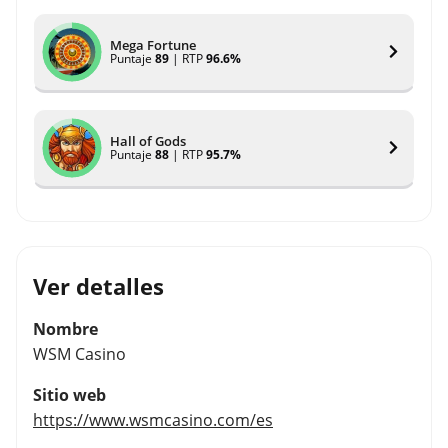
Mega Fortune
Puntaje
89
| RTP
96.6%
Hall of Gods
Puntaje
88
| RTP
95.7%
Ver detalles
Nombre
WSM Casino
Sitio web
https://www.wsmcasino.com/es