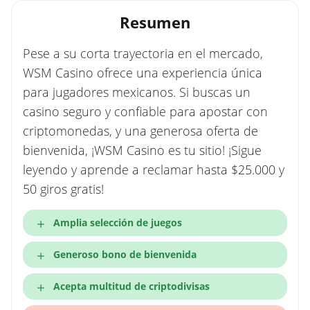
Resumen
Pese a su corta trayectoria en el mercado,
WSM Casino ofrece una experiencia única
para jugadores mexicanos. Si buscas un
casino seguro y confiable para apostar con
criptomonedas, y una generosa oferta de
bienvenida, ¡WSM Casino es tu sitio! ¡Sigue
leyendo y aprende a reclamar hasta $25.000 y
50 giros gratis!
Amplia selección de juegos
Generoso bono de bienvenida
Acepta multitud de criptodivisas