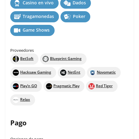
Casino en vivo
Dados
Tragamonedas
Poker
Game Shows
Proveedores
BetSoft
Blueprint Gaming
Hacksaw Gaming
NetEnt
Novomatic
Play’n GO
Pragmatic Play
Red Tiger
Relax
Pago
Opciones de pago