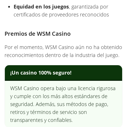
Equidad en los juegos
, garantizada por
certificados de proveedores reconocidos
Premios de WSM Casino
Por el momento, WSM Casino aún no ha obtenido
reconocimientos dentro de la industria del juego.
¡Un casino 100% seguro!
WSM Casino opera bajo una licencia rigurosa
y cumple con los más altos estándares de
seguridad. Además, sus métodos de pago,
retiros y términos de servicio son
transparentes y confiables.