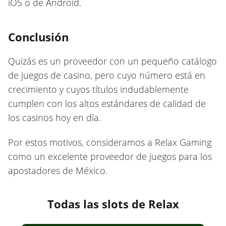
iOS o de Android.
Conclusión
Quizás es un proveedor con un pequeño catálogo
de juegos de casino, pero cuyo número está en
crecimiento y cuyos títulos indudablemente
cumplen con los altos estándares de calidad de
los casinos hoy en día.
Por estos motivos, consideramos a Relax Gaming
como un excelente proveedor de juegos para los
apostadores de México.
Todas las slots de Relax