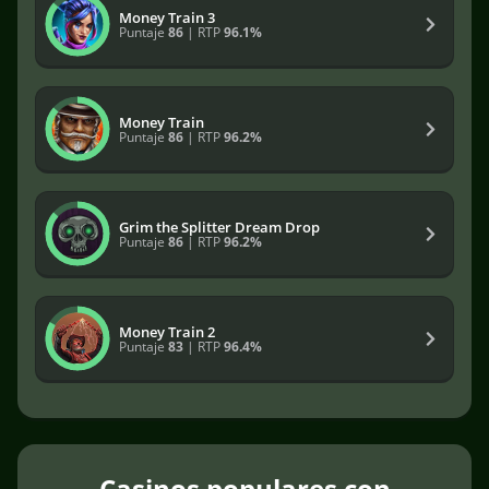
Money Train 3
Puntaje
86
| RTP
96.1%
Money Train
Puntaje
86
| RTP
96.2%
Grim the Splitter Dream Drop
Puntaje
86
| RTP
96.2%
Money Train 2
Puntaje
83
| RTP
96.4%
Casinos populares con