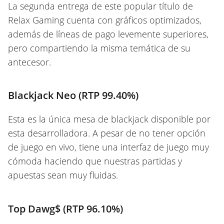
La segunda entrega de este popular título de
Relax Gaming cuenta con gráficos optimizados,
además de líneas de pago levemente superiores,
pero compartiendo la misma temática de su
antecesor.
Blackjack Neo (RTP 99.40%)
Esta es la única mesa de blackjack disponible por
esta desarrolladora. A pesar de no tener opción
de juego en vivo, tiene una interfaz de juego muy
cómoda haciendo que nuestras partidas y
apuestas sean muy fluidas.
Top Dawg$ (RTP 96.10%)