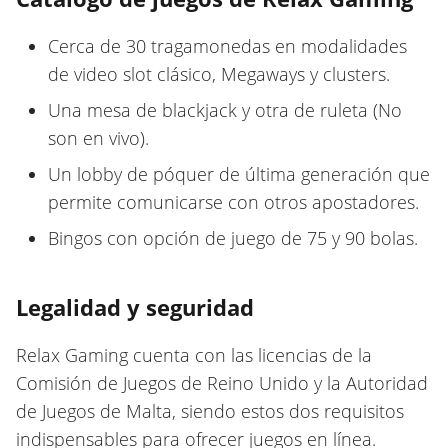
Cerca de 30 tragamonedas en modalidades
de video slot clásico, Megaways y clusters.
Una mesa de blackjack y otra de ruleta (No
son en vivo).
Un lobby de póquer de última generación que
permite comunicarse con otros apostadores.
Bingos con opción de juego de 75 y 90 bolas.
Legalidad y seguridad
Relax Gaming cuenta con las licencias de la
Comisión de Juegos de Reino Unido y la Autoridad
de Juegos de Malta, siendo estos dos requisitos
indispensables para ofrecer juegos en línea.