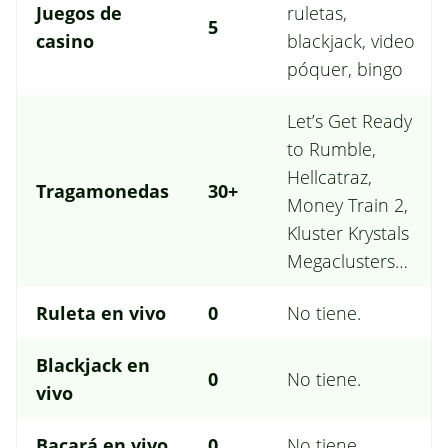
Juegos de
ruletas,
5
casino
blackjack, video
póquer, bingo
Let’s Get Ready
to Rumble,
Hellcatraz,
Tragamonedas
30+
Money Train 2,
Kluster Krystals
Megaclusters…
Ruleta en vivo
0
No tiene.
Blackjack en
0
No tiene.
vivo
Bacará en vivo
0
No tiene.