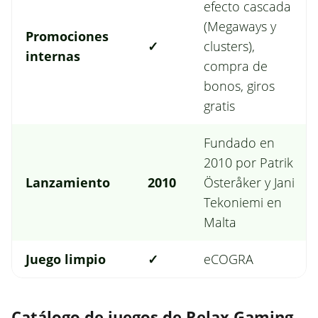
efecto cascada
(Megaways y
Promociones
✓
clusters),
internas
compra de
bonos, giros
gratis
Fundado en
2010 por Patrik
Lanzamiento
2010
Österåker y Jani
Tekoniemi en
Malta
Juego limpio
✓
eCOGRA
Catálogo de juegos de Relax Gaming