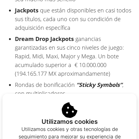
Jackpots
que están disponibles en casi todos
sus títulos, cada uno con su condición de
adquisición específica
Dream Drop Jackpots
ganancias
garantizadas en sus cinco niveles de juego:
Rapid, Midi, Maxi, Major y Mega. Un bote
acumulado superior a € 10.000.000
(194.165.177 MX aproximandamente)
Rondas de bonificación
“Sticky Symbols”
,
con multiplicadores
Los mejores títulos de Relax Gaming
Utilizamos cookies
Utilizamos cookies y otras tecnologías de
Money Train (RTP 96.20%)
seguimiento para mejorar su experiencia de