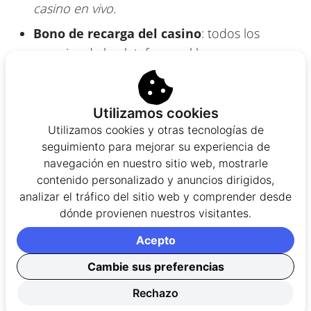
casino en vivo.
Bono de recarga del casino
: todos los
usuarios de la plataforma al hacer una
recarga de, al menos, 30 € (600 MXN) entre
semana, podrán obtener el 120% de su
importe hasta un límite de 2000 € (39 850
Utilizamos cookies
MXN).
Utilizamos cookies y otras tecnologías de
seguimiento para mejorar su experiencia de
navegación en nuestro sitio web, mostrarle
contenido personalizado y anuncios dirigidos,
analizar el tráfico del sitio web y comprender desde
dónde provienen nuestros visitantes.
Acepto
Cambie sus preferencias
Rechazo