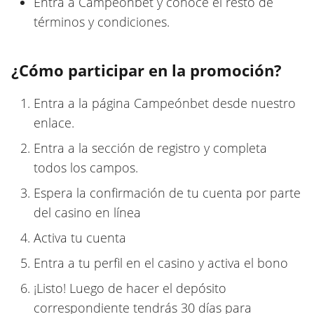
Entra a Campeónbet y conoce el resto de
términos y condiciones.
¿Cómo participar en la promoción?
Entra a la página Campeónbet desde nuestro
enlace.
Entra a la sección de registro y completa
todos los campos.
Espera la confirmación de tu cuenta por parte
del casino en línea
Activa tu cuenta
Entra a tu perfil en el casino y activa el bono
¡Listo! Luego de hacer el depósito
correspondiente tendrás 30 días para