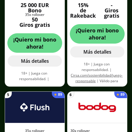
25 000 EUR
15%
-
Bono
de
Giros
35x rollover
Rakeback
gratis
50
Giros gratis
¡Quiero mi bono
ahora!
¡Quiero mi bono
ahora!
Más detalles
Más detalles
18+ | Juega con
responsabilidad. |
18+ | Juega con
Cirsa.com/sostenibilidad/juego-
responsabilidad. |
responsable
| Válido para
Cirsa.com/sostenibilidad/juego-
jugadores de México. Requiere
responsable
| Bono de
apuesta mínima de 15 USD. No
89
89
5
6
bienvenida válido para usuarios
tiene rollover. Aplican términos
nuevos en México. Depósito
y condiciones generales. |
mínimo: 20 EUR. Requisito de
Aplican términos y condiciones
apuesta para bono y giros
gratis: 35x. Aplican términos y
condiciones generales. |
Aplican
términos y condiciones
35x rollover
30x rollover