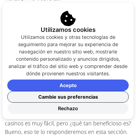
¿Sabías que…?
Utilizamos cookies
Los NFT (tokens no fungibles) están basados
Utilizamos cookies y otras tecnologías de
y funcionan a través en el ecosistema de
seguimiento para mejorar su experiencia de
Ethereum. Los NFT son activos únicos, por lo
navegación en nuestro sitio web, mostrarle
que son usados para crear obras de arte de
contenido personalizado y anuncios dirigidos,
analizar el tráfico del sitio web y comprender desde
valor u otros elementos originales.
dónde provienen nuestros visitantes.
Acepto
Ventajas y desventajas de usar
Cambie sus preferencias
Ethereum en casinos online
Rechazo
Como te habrás dado cuenta, usar esta cripto en
casinos es muy fácil, pero ¿qué tan beneficioso es?
Bueno, eso te lo responderemos en esta sección.