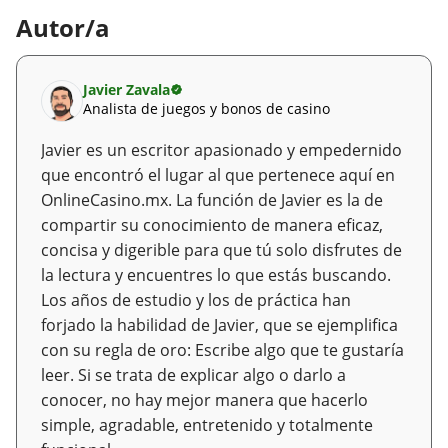
Autor/a
Javier Zavala
Analista de juegos y bonos de casino
Javier es un escritor apasionado y empedernido
que encontró el lugar al que pertenece aquí en
OnlineCasino.mx. La función de Javier es la de
compartir su conocimiento de manera eficaz,
concisa y digerible para que tú solo disfrutes de
la lectura y encuentres lo que estás buscando.
Los años de estudio y los de práctica han
forjado la habilidad de Javier, que se ejemplifica
con su regla de oro: Escribe algo que te gustaría
leer. Si se trata de explicar algo o darlo a
conocer, no hay mejor manera que hacerlo
simple, agradable, entretenido y totalmente