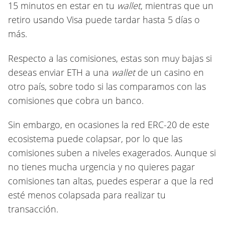
15 minutos en estar en tu
wallet
, mientras que un
retiro usando Visa puede tardar hasta 5 días o
más.
Respecto a las comisiones, estas son muy bajas si
deseas enviar ETH a una
wallet
de un casino en
otro país, sobre todo si las comparamos con las
comisiones que cobra un banco.
Sin embargo, en ocasiones la red ERC-20 de este
ecosistema puede colapsar, por lo que las
comisiones suben a niveles exagerados. Aunque si
no tienes mucha urgencia y no quieres pagar
comisiones tan altas, puedes esperar a que la red
esté menos colapsada para realizar tu
transacción.