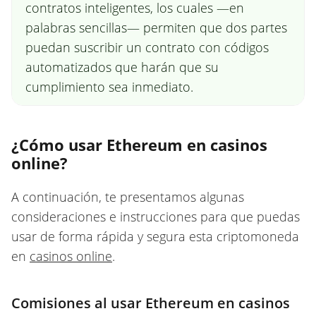
contratos inteligentes, los cuales —en
palabras sencillas— permiten que dos partes
puedan suscribir un contrato con códigos
automatizados que harán que su
cumplimiento sea inmediato.
¿Cómo usar Ethereum en casinos
online?
A continuación, te presentamos algunas
consideraciones e instrucciones para que puedas
usar de forma rápida y segura esta criptomoneda
en
casinos online
.
Comisiones al usar Ethereum en casinos