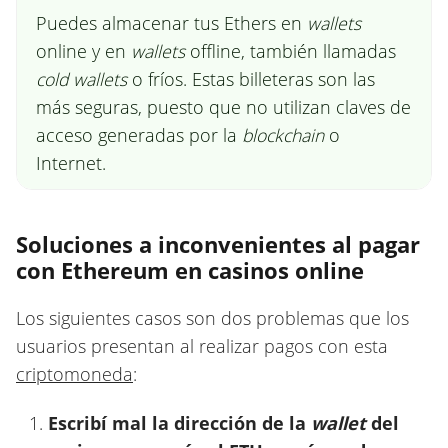
Puedes almacenar tus Ethers en
wallets
online y en
wallets
offline, también llamadas
cold
wallets
o fríos. Estas billeteras son las
más seguras, puesto que no utilizan claves de
acceso generadas por la
blockchain
o
Internet.
Soluciones a inconvenientes al pagar
con Ethereum en casinos online
Los siguientes casos son dos problemas que los
usuarios presentan al realizar pagos con esta
criptomoneda
:
Escribí mal la dirección de la
wallet
del