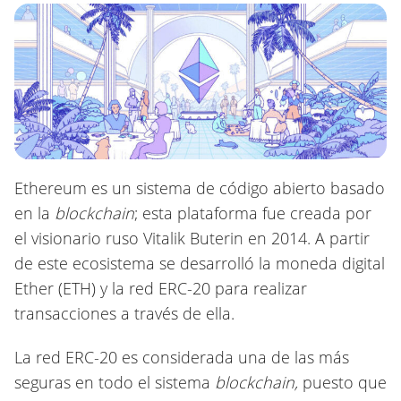
condiciones
Ethereum es un sistema de código abierto basado
en la
blockchain
; esta plataforma fue creada por
el visionario ruso Vitalik Buterin en 2014. A partir
de este ecosistema se desarrolló la moneda digital
Ether (ETH) y la red ERC-20 para realizar
transacciones a través de ella.
La red ERC-20 es considerada una de las más
seguras en todo el sistema
blockchain,
puesto que