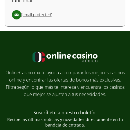
funcional.
[email protected]
OnlineCasino.mx te ayuda a comparar los mejores casinos
online y encontrar las ofertas de bonos más exclusivas.
Filtra según lo que más te interesa y encuentra los casinos
que mejor se ajusten a tus necesidades.
Suscríbete a nuestro boletín.
Recibe las últimas noticias y novedades directamente en tu
bandeja de entrada.