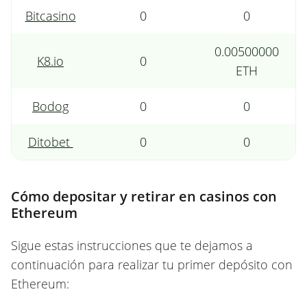
Bitcasino
0
0
0.00500000
K8.io
0
ETH
Bodog
0
0
Ditobet
0
0
Cómo depositar y retirar en casinos con
Ethereum
Sigue estas instrucciones que te dejamos a
continuación para realizar tu primer depósito con
Ethereum: